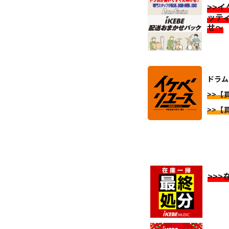
>>
ッテ
せ～
ドラム
>>【
>>【
>>