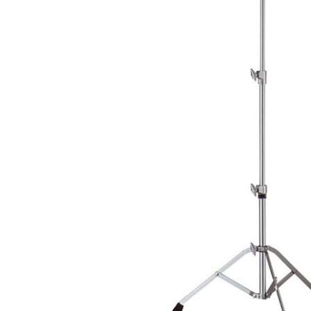
DJ機器
DTM
中古
ヴィンテー