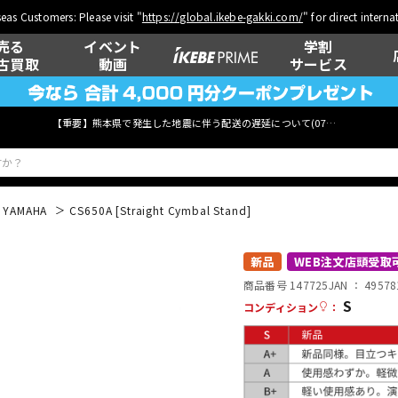
eas Customers: Please visit "
https://global.ikebe-gakki.com/
" for direct intern
売る
イベント
学割
古買取
動画
サービス
【重要】熊本県で発生した地震に伴う配送の遅延について(
07月29日
更新)
YAMAHA
CS650A [Straight Cymbal Stand]
ベース
ウクレレ
新品
WEB注文店頭受取
商品番号 147725
JAN ：
49578
S
コンディション
：
管楽器
その他楽器