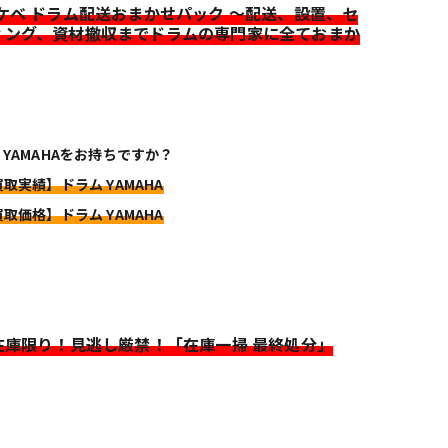
イケベ ドラム配送おまかせパック ～配送、設置、セ
ィング、資材撤収までドラムの専門家に全ておまか
 YAMAHAをお持ちですか？
買取実績】ドラム YAMAHA
買取価格】ドラム YAMAHA
>在庫限り！見逃し厳禁！「在庫一掃 最終処分」