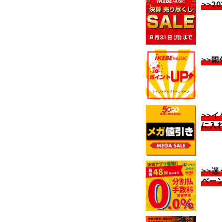
>>2
>>
>>
に入
>>
ペー