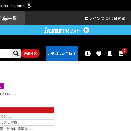
ational shipping.
店舗一覧
ログイン
新規会員登録
0
詳細検索
パーカッショ
ドラム
ン
可
12386166
アンプ
エフェクター