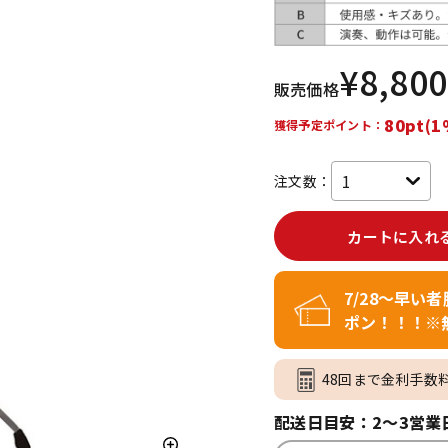
DTM オンラ
レコーディン
イン納品
グ機器
¥
8,800
販売価格
ジ
80pt(1
獲得予定ポイント：
注文数：
カートに入れ
7/28～早い
ポン！！！※
48回まで金利手数
配送日目安：2～3営業