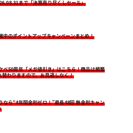
026.08.31まで「決算売り尽くしセール」
開催中のポイントアップキャンペーンまとめ！
イケベ50周年「メガ値引き」はこちら！商品は頻繁
れ替わりますので、お見逃しなく！
迷うなら“4年間金利ゼロ！”最長48回 無金利キャン
ン