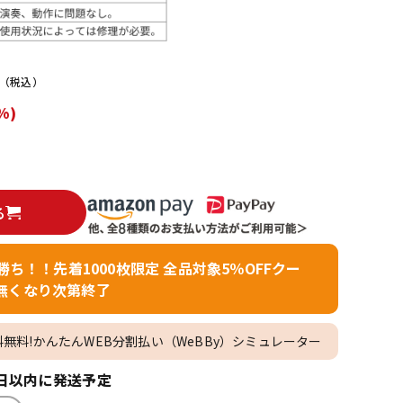
配信/ライブ
楽器アクセサ
機器
リ
（税込）
%)
る
者勝ち！！先着1000枚限定 全品対象5％OFFクー
無くなり次第終了
料無料!かんたんWEB分割払い（WeBBy）シミュレーター
日以内に発送予定