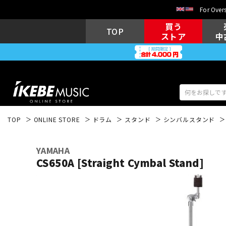
For Overs
買う
TOP
ストア
中
TOP
ONLINE STORE
ドラム
スタンド
シンバルスタンド
アコギ/エレ
エレキギター
アコ
YAMAHA
CS650A [Straight Cymbal Stand]
キーボード
電子ピアノ