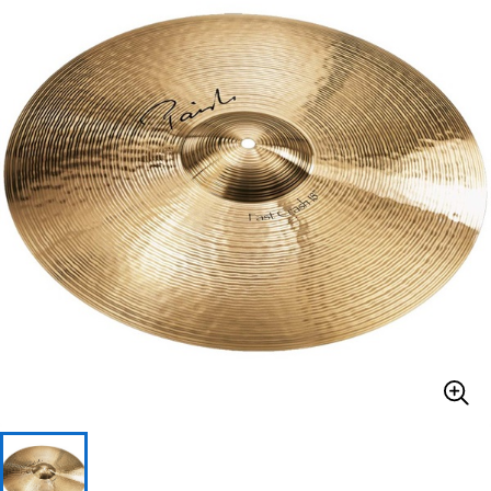
ベース
ウクレレ
ドラム
パーカッション
キーボード
電子ピアノ
管楽器
その他楽器
アンプ
エフェクター
DJ機器
DTM