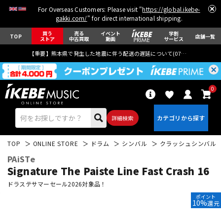
For Overseas Customers: Please visit "
https://global.ikebe-
gakki.com/
" for direct international shipping.
買う
売る
イベント
学割
TOP
店舗一覧
ストア
中古買取
動画
サービス
【重要】熊本県で発生した地震に伴う配送の遅延について(
07月29日
更新)
0
詳細検索
TOP
ONLINE STORE
ドラム
シンバル
クラッシュシンバル
PAiSTe
Signature The Paiste Line Fast Crash 16
ドラステサマーセール2026対象品！
ポイント
エレキギター
アコギ/エレアコ
10%
還元