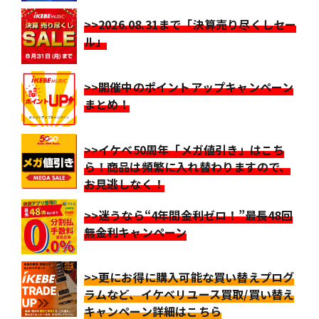
>>2026.08.31まで「決算売り尽くしセー
ル」
>>開催中のポイントアップキャンペーン
まとめ！
>>イケベ50周年「メガ値引き」はこち
ら！商品は頻繁に入れ替わりますので、
お見逃しなく！
>>迷うなら“4年間金利ゼロ！”最長48回
無金利キャンペーン
>>更にお得に購入可能な買い替えプログ
ラムなど、イケベリユース買取/買い替え
キャンペーン詳細はこちら