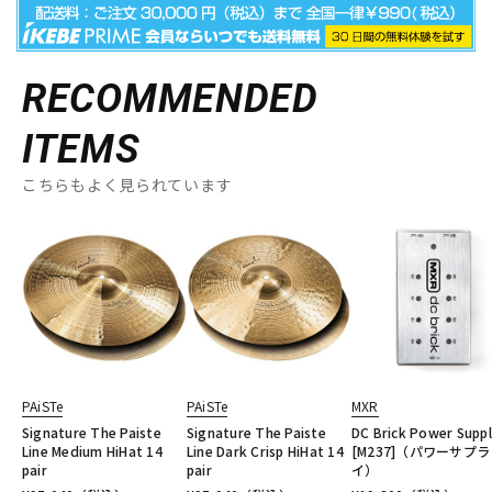
RECOMMENDED
ITEMS
こちらもよく見られています
PAiSTe
PAiSTe
MXR
Signature The Paiste
Signature The Paiste
DC Brick Power Supp
Line Medium HiHat 14
Line Dark Crisp HiHat 14
[M237]（パワーサプラ
pair
pair
イ）