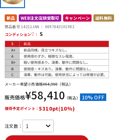
DTM オンライン納品
レコーディング機器
新品
WEB注文店頭受取可
キャンペーン
送料無料
商品番号 14211
JAN ：
0697643101982
配信/ライブ機器
楽器アクセサリ
S
コンディション
：
中古
ヴィンテージ
メーカー希望小売価格
¥
64,900
（税込）
¥
58,410
販売価格
10% OFF
（税込）
5310pt(10%)
獲得予定ポイント：
注文数：