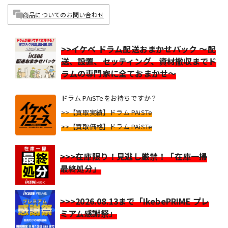
商品についてのお問い合わせ
>>イケベ ドラム配送おまかせパック ～配
送、設置、セッティング、資材撤収までド
ラムの専門家に全ておまかせ～
ドラム PAiSTeをお持ちですか？
>>【買取実績】ドラム PAiSTe
>>【買取価格】ドラム PAiSTe
>>>在庫限り！見逃し厳禁！「在庫一掃
最終処分」
>>>2026.08.13まで「IkebePRIME プレ
ミアム感謝祭」