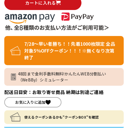
カートに入れる
7/28～早い者勝ち！！先着1000枚限定 全品
対象5％OFFクーポン！！！※無くなり次第
終了
48回まで金利手数料無料!かんたんWEB分割払い
（WeBBy）シミュレーター
配送日目安：お取り寄せ商品 納期は別途ご連絡
お気に入りに追加
使えるクーポンあるかも"クーポンBOX"を確認