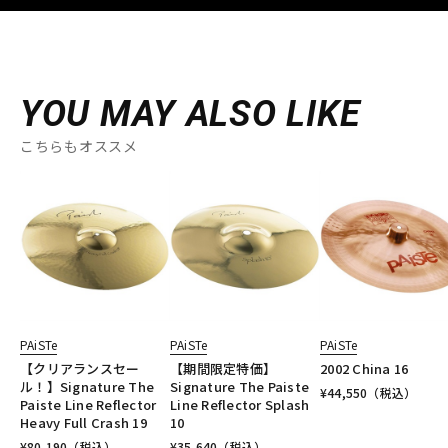
YOU MAY ALSO LIKE
こちらもオススメ
PAiSTe
PAiSTe
PAiSTe
【クリアランスセー
【期間限定特価】
2002 China 16
ル！】Signature The
Signature The Paiste
¥
44,550
（税込）
Paiste Line Reflector
Line Reflector Splash
Heavy Full Crash 19
10
¥
80,190
（税込）
¥
35,640
（税込）