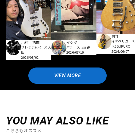
向井
イケベリユース
小村 拓摩
イシダ
IKEBUKURO
プレミアムベース大
パワーDJ's渋谷
2026/06/07
阪
2026/07/19
2026/08/02
VIEW MORE
YOU MAY ALSO LIKE
こちらもオススメ