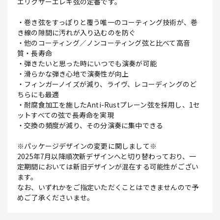
エリクサーエレキ弦の定番です。
・巻き弦をすっぽりと覆う唯一のコーティング技術が、巻
き線の隙間に汚れが入り込むのを防ぐ
・他のコーティング／ノンコーティング弦と比べて高音
質・長寿命
・弾きたいと思った時にいつでも演奏が可能
・滑らかな弾き心地で演奏性が向上
・フィンガーノイズが減り、ライヴ、レコーディングのど
ちらにも最適
・耐腐食加工を施したAnti-Rustプレーン弦を採用し、1セ
ットすべての弦で長寿命を実現
・交換の頻度が減り、その分演奏に集中できる
※パッケージデザインの変更に関しまして※
2025年7月以降順次新デザインへと切り替わっており、一
定期間においては新旧デザインが混在する可能性がござい
ます。
なお、いずれかをご指定いただくことはできませんので予
めご了承くださいませ。