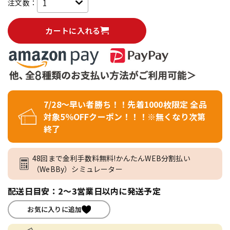
注文数：
カートに入れる
7/28～早い者勝ち！！先着1000枚限定 全品
対象5％OFFクーポン！！！※無くなり次第
終了
48回まで金利手数料無料!かんたんWEB分割払い
（WeBBy）シミュレーター
配送日目安：2～3営業日以内に発送予定
お気に入りに追加