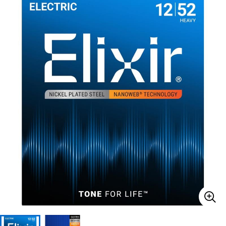
ベース
ウクレレ
ドラム
パーカッション
キーボード
電子ピアノ
管楽器
その他楽器
アンプ
エフェクター
DJ機器
DTM