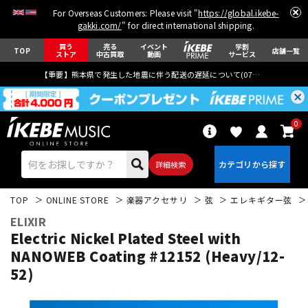
For Overseas Customers: Please visit "
https://global.ikebe-
gakki.com/
" for direct international shipping.
買う
売る
イベント
学割
TOP
店舗一覧
ストア
中古買取
動画
サービス
【重要】熊本県で発生した地震に伴う配送の遅延について(
07月29日
更新)
0
詳細検索
TOP
ONLINE STORE
楽器アクセサリ
弦
エレキギター弦
ELIXIR
Electric Nickel Plated Steel with
NANOWEB Coating #12152 (Heavy/12-
52)
エレキギター
アコギ/エレアコ