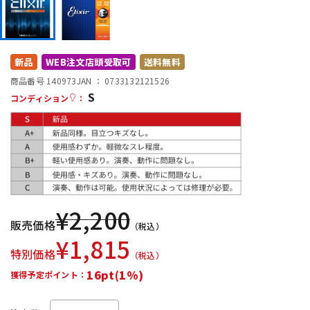
DTM オンライン納品
レコーディング機器
配信/ライブ機器
楽器アクセサリ
新品
WEB注文店頭受取可
送料無料
商品番号 140973
JAN ：
0733132121526
S
コンディション
：
中古
ヴィンテージ
¥
2,200
販売価格
（税込）
¥
1,815
特別価格
（税込）
16pt(1%)
獲得予定ポイント：