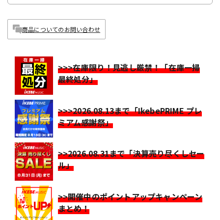
商品についてのお問い合わせ
>>>在庫限り！見逃し厳禁！「在庫一掃
最終処分」
>>>2026.08.13まで「IkebePRIME プレ
ミアム感謝祭」
>>2026.08.31まで「決算売り尽くしセー
ル」
>>開催中のポイントアップキャンペーン
まとめ！