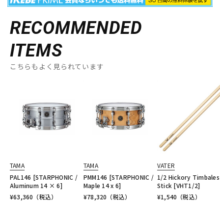
RECOMMENDED
ITEMS
こちらもよく見られています
TAMA
TAMA
VATER
PAL146 [STARPHONIC /
PMM146 [STARPHONIC /
1/2 Hickory Timbales
Aluminum 14 × 6]
Maple 14 x 6]
Stick [VHT1/2]
¥
63,360
（税込）
¥
78,320
（税込）
¥
1,540
（税込）