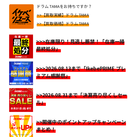
ドラム TAMAをお持ちですか？
>>【買取実績】ドラム TAMA
>>【買取価格】ドラム TAMA
>>>在庫限り！見逃し厳禁！「在庫一掃
最終処分」
>>>2026.08.13まで「IkebePRIME プレ
ミアム感謝祭」
>>2026.08.31まで「決算売り尽くしセー
ル」
>>開催中のポイントアップキャンペーン
まとめ！