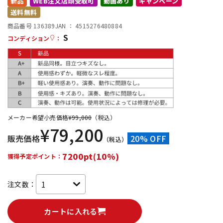
新品
WEB注文店頭受取可
動画あり
キャンペーン
送料無料
配信/ライブ機器
楽器アクセサリ
商品番号 136389
JAN ：
4515276480884
S
コンディション
：
中古
ヴィンテージ
メーカー希望小売価格
¥
99,000
（税込）
¥
79,200
販売価格
20% OFF
（税込）
7200pt(10%)
獲得予定ポイント：
注文数：
カートに入れる