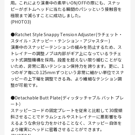
用。これにより演奏中の素早いON/OFFの際にも、スナッ
ピーがボトムヘッドに当たる瞬間のパシッという接触音を
極限まで減らすことに成功しました。
(PHOTO3)
●Ratchet Style Snappy Tension Adjuster(ラチェット・
スタイル・スナッピー・テンション・アジャスター)
演奏中のスナッピーテンションの緩みを防止するため、ス
トレイナーの調整ノブは内部がギア上になっているラチェ
ット式調整機構を採用。段差を超えない限り緩むことがな
いため、非常に高いテンション保持力を誇ります。更に、1
つのギア毎に0.125mmずつという非常に細かい単位でスナ
ッピーの上下幅を調整できる為、より繊細なテンション調
整が可能です。
●Detachable Butt Plate(ディッタッチャブル バット プレ
ート）
スナッピーコードの固定プレートを従来と比較して30度傾
斜させることでドラムシェルやストレイナーに悪影響を与
えるような余分な力をかけることなく、スナッピー自体を
より確実にヘッドに密着させることができます。