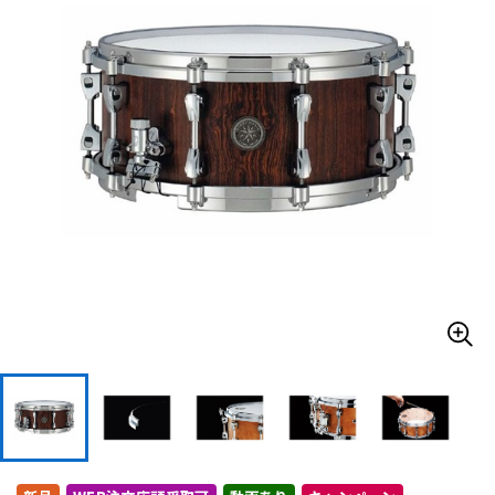
ドラム
パーカッション
キーボード
電子ピアノ
管楽器
その他楽器
アンプ
エフェクター
DJ機器
DTM
DTM オンライン納品
レコーディング機器