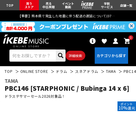
買う
売る
イベント
学割
TOP
店舗一覧
ストア
中古買取
動画
サービス
【重要】熊本県で発生した地震に伴う配送の遅延について(
07月29日
更新)
0
詳細検索
TOP
ONLINE STORE
ドラム
スネアドラム
TAMA
PBC14
TAMA
PBC146 [STARPHONIC / Bubinga 14 x 6]
ドラステサマーセール2026対象品！
ポイント
エレキギター
アコギ/エレアコ
10%
還元
ベース
ウクレレ