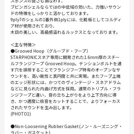
スポンスの良さも損なわず、
ブビンガシェルならではの中低域の効いた、力強いサウン
ドの特徴をしっかりと活かしております。
9ply7のシェルの1番外側1plyには、化粧板としてコルディ
ア材が使用されており、
木目の美しい、高級感溢れるルックスとなっております。
＜主な特徴＞
●Grooved Hoop（グルーブド・フープ）
STARPHONICスネア専用に開発された1.6mm厚のスチー
ルフランジフープ Grooved Hoop。テンションボルトを通
す穴を排除することでフランジフープ特有のオープンなサ
ウンドを、高い剛性と真円度と共に実現。またフープ上端
のエッジ形状には、かつてのヴィンテージ・スネアドラム
などに見られた内曲げ方式を採用。通常のトリプル・フラ
ンジフープと違い、音の立ち上がりをより上下方向に導
き、かつ適度に倍音をカットすることで、よりフォーカス
されたサウンドを生み出します。
(PHOTO1)
●Non-Loosening Rubber Gasket(ノン・ルーズニング・
ラバー・ガスケット)