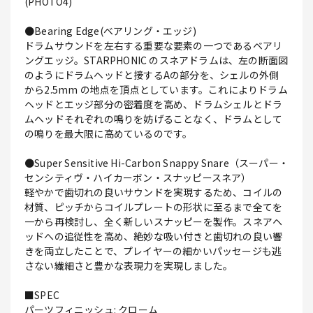
(PHOTO4)
●Bearing Edge(ベアリング・エッジ)
ドラムサウンドを左右する重要な要素の一つであるベアリ
ングエッジ。STARPHONIC のスネアドラムは、左の断面図
のようにドラムヘッドと接するAの部分を、シェルの外側
から2.5mm の地点を頂点としています。これによりドラム
ヘッドとエッジ部分の密着度を高め、ドラムシェルとドラ
ムヘッドそれぞれの鳴りを妨げることなく、ドラムとして
の鳴りを最大限に高めているのです。
●Super Sensitive Hi-Carbon Snappy Snare（スーパー・
センシティヴ・ハイカーボン・スナッピースネア）
軽やかで歯切れの良いサウンドを実現するため、コイルの
材質、ピッチからコイルプレートの形状に至るまで全てを
一から再検討し、全く新しいスナッピーを製作。スネアヘ
ッドへの追従性を高め、絶妙な吸い付きと歯切れの良い響
きを両立したことで、プレイヤーの細かいパッセージも逃
さない繊細さと豊かな表現力を実現しました。
■SPEC
パーツフィニッシュ: クローム