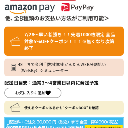
7/28～早い者勝ち！！先着1000枚限定 全品
対象5％OFFクーポン！！！※無くなり次第
終了
48回まで金利手数料無料!かんたんWEB分割払い
（WeBBy）シミュレーター
配送日目安：通常3～4営業日以内に発送予定
お気に入りに追加
使えるクーポンあるかも"クーポンBOX"を確認