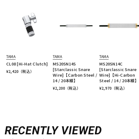
TAMA
TAMA
TAMA
CL08 [Hi-Hat Clutch]
MS20SN14S
MS20SN14C
[Starclassic Snare
[Starclassic Snare
¥
2,420
（税込）
Wire]【Carbon Steel /
Wire]【Hi-Carbon
14 / 20本線】
Steel / 14 / 20本線】
¥
2,200
（税込）
¥
2,970
（税込）
RECENTLY VIEWED