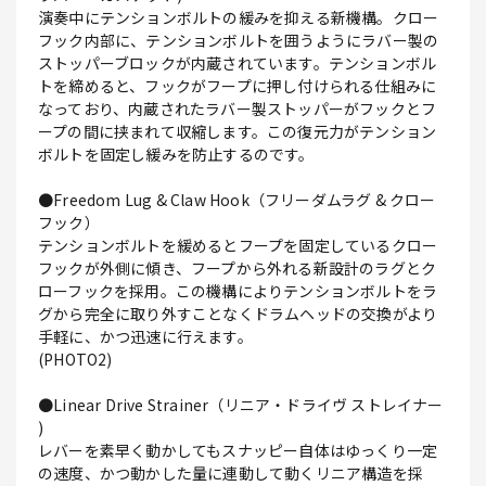
演奏中にテンションボルトの緩みを抑える新機構。クロー
フック内部に、テンションボルトを囲うようにラバー製の
ストッパーブロックが内蔵されています。テンションボル
トを締めると、フックがフープに押し付けられる仕組みに
なっており、内蔵されたラバー製ストッパーがフックとフ
ープの間に挟まれて収縮します。この復元力がテンション
ボルトを固定し緩みを防止するのです。
●Freedom Lug & Claw Hook（フリーダムラグ & クロー
フック）
テンションボルトを緩めるとフープを固定しているクロー
フックが外側に傾き、フープから外れる新設計のラグとク
ローフックを採用。この機構によりテンションボルトをラ
グから完全に取り外すことなくドラムヘッドの交換がより
手軽に、かつ迅速に行えます。
(PHOTO2)
●Linear Drive Strainer（リニア・ドライヴ ストレイナー
)
レバーを素早く動かしてもスナッピー自体はゆっくり一定
の速度、かつ動かした量に連動して動くリニア構造を採