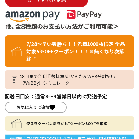
7/28～早い者勝ち！！先着1000枚限定 全品
対象5％OFFクーポン！！！※無くなり次第
終了
48回まで金利手数料無料!かんたんWEB分割払い
（WeBBy）シミュレーター
配送日目安：通常3～4営業日以内に発送予定
お気に入りに追加
使えるクーポンあるかも"クーポンBOX"を確認