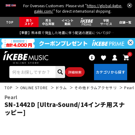
For Overseas Customers: Please visit "
https://global.ikebe-
gakki.com/
" for direct international shipping.
買う
売る
イベント
学割
TOP
店舗一覧
ストア
中古買取
動画
サービス
【重要】熊本県で発生した地震に伴う配送の遅延について(
07月29日
更新)
0
詳細検索
TOP
ONLINE STORE
ドラム
その他ドラムアクセサリ
Pearl
Pearl
SN-1442D [Ultra-Sound/14インチ用スナ
ッピー]
エレキギター
アコギ/エレアコ