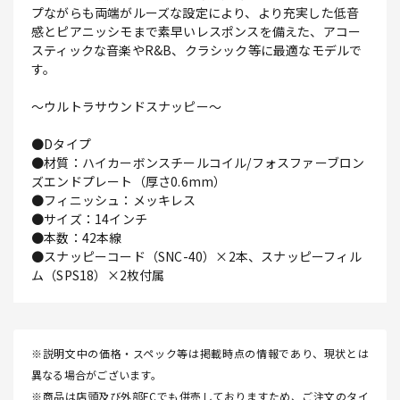
プながらも両端がルーズな設定により、より充実した低音
感とピアニッシモまで素早いレスポンスを備えた、アコー
スティックな音楽やR&B、クラシック等に最適なモデルで
す。
～ウルトラサウンドスナッピー～
●Dタイプ
●材質：ハイカーボンスチールコイル/フォスファーブロン
ズエンドプレート（厚さ0.6mm）
●フィニッシュ：メッキレス
●サイズ：14インチ
●本数：42本線
●スナッピーコード（SNC-40）×2本、スナッピーフィル
ム（SPS18）×2枚付属
※説明文中の価格・スペック等は掲載時点の情報であり、現状とは
異なる場合がございます。
※商品は店頭及び外部ECでも併売しておりますため、ご注文のタイ