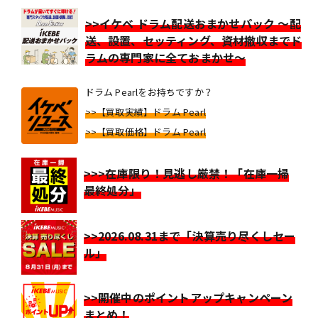
>>イケベ ドラム配送おまかせパック ～配
送、設置、セッティング、資材撤収までド
ラムの専門家に全ておまかせ～
ドラム Pearlをお持ちですか？
>>【買取実績】ドラム Pearl
>>【買取価格】ドラム Pearl
>>>在庫限り！見逃し厳禁！「在庫一掃
最終処分」
>>2026.08.31まで「決算売り尽くしセー
ル」
>>開催中のポイントアップキャンペーン
まとめ！