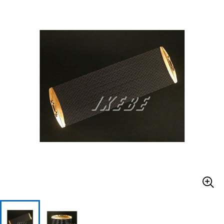
ベース
ウクレレ
ドラム
パーカッション
キーボード
電子ピアノ
管楽器
その他楽器
アンプ
エフェクター
DJ機器
DTM