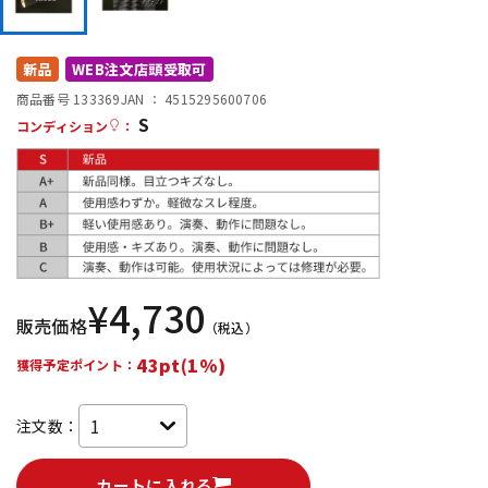
DTM オンライン納品
レコーディング機器
新品
WEB注文店頭受取可
配信/ライブ機器
楽器アクセサリ
商品番号 133369
JAN ：
4515295600706
S
コンディション
：
中古
ヴィンテージ
¥
4,730
販売価格
（税込）
43pt(1%)
獲得予定ポイント：
注文数：
カートに入れる