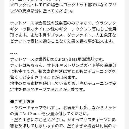
※ロック式トレモロの場合はロックナット部ではなくブリ
ッジの支点部分に塗ってください。
ナットソースは金属弦の弦楽器のみではなく、クラシック
ギターの様なナイロン弦のギター、ウクレレ等にもご使用
頂けます。また牛骨やブラス、グラファイト、人工象牙な
どナットの素材を選ぶことなく効果を得る事が出来ます。
----
ナットソースは世界初のGuitar/Bass用潤滑剤です。
ナットはもちろん、サドルやストリングガイド等の金属部
にも使用でき、弦の寿命を延ばすとともにチューニングを
驚くほど安定させることが出来ます。
粘性のある素材を使用しているため、高いチューニング安
定性を長時間キープすることが可能です。
●ご使用方法
・ラバーキャップをはずし、容器を押し出しながらナット
の溝にNut Sauceを少量添付してください。
・塗りすぎにご注意ください。かえってサスティーンに影
響を及ぼしてしまいますので、塗りすぎた場合は付属のマ