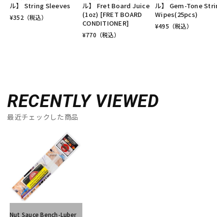
ル】 String Sleeves
ル】 Fret Board Juice
ル】 Gem-Tone Stri
(1oz) [FRET BOARD
Wipes(25pcs)
¥
352
（税込）
CONDITIONER]
¥
495
（税込）
¥
770
（税込）
RECENTLY VIEWED
最近チェックした商品
Nut Sauce Bench-Luber