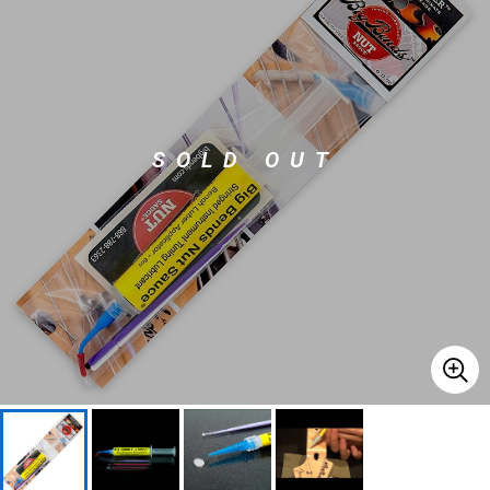
ベース
ウクレレ
ドラム
パーカッション
SOLD OUT
キーボード
電子ピアノ
管楽器
その他楽器
アンプ
エフェクター
DJ機器
DTM