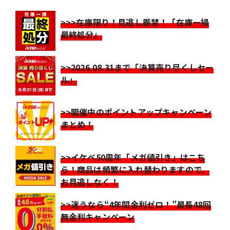
>>>在庫限り！見逃し厳禁！「在庫一掃
最終処分」
>>2026.08.31まで「決算売り尽くしセー
ル」
>>開催中のポイントアップキャンペーン
まとめ！
>>イケベ50周年「メガ値引き」はこち
ら！商品は頻繁に入れ替わりますので、
お見逃しなく！
>>迷うなら“4年間金利ゼロ！”最長48回
無金利キャンペーン