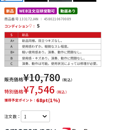
DTM オンライン納品
レコーディング機器
新品
WEB注文店頭受取可
動画あり
商品番号 133172
JAN ：
4580210670089
S
配信/ライブ機器
楽器アクセサリ
コンディション
：
中古
ヴィンテージ
¥
10,780
販売価格
（税込）
¥
7,546
特別価格
（税込）
68pt(1%)
獲得予定ポイント：
注文数：