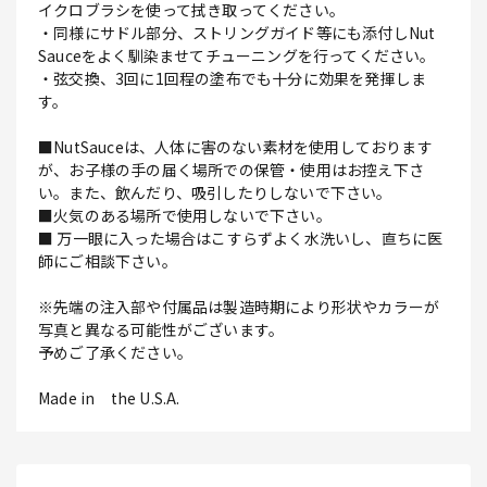
イクロブラシを使って拭き取ってください。
・同様にサドル部分、ストリングガイド等にも添付しNut
Sauceをよく馴染ませてチューニングを行ってください。
・弦交換、3回に1回程の塗布でも十分に効果を発揮しま
す。
■NutSauceは、人体に害のない素材を使用しております
が、お子様の手の届く場所での保管・使用はお控え下さ
い。また、飲んだり、吸引したりしないで下さい。
■火気のある場所で使用しないで下さい。
■ 万一眼に入った場合はこすらずよく水洗いし、直ちに医
師にご相談下さい。
※先端の注入部や付属品は製造時期により形状やカラーが
写真と異なる可能性がございます。
予めご了承ください。
Made in the U.S.A.