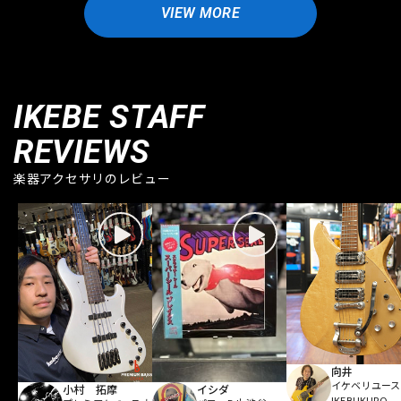
VIEW MORE
IKEBE STAFF
REVIEWS
楽器アクセサリのレビュー
向井
イケベリユース
小村 拓摩
イシダ
IKEBUKURO