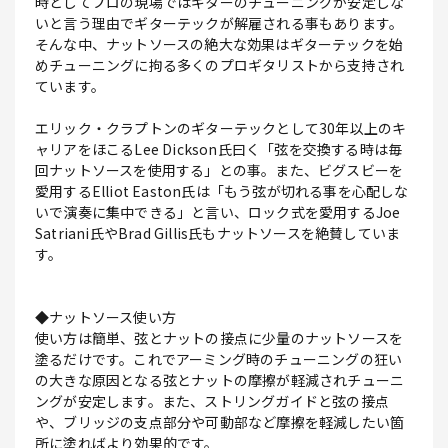
時としてプロの現場ではギターのチューニングが安定しな
いと言う理由でギターテックが解雇される事もあります。
そんな中、ナットソースの絶大な効果はギターテックを始
めチューニングに拘る多くのプロギタリストから支持され
ています。
エリック・クラプトンのギターテックとして30年以上のキ
ャリアをほこるLee Dickson氏曰く「弦を交換する時は毎
回ナットソースを使用する」との事。また、ビグスビーを
愛用するElliot Easton氏は「もう弦が切れる事を心配しな
いで演奏に集中できる」と言い、ロック式を愛用するJoe
Satriani氏やBrad Gillis氏もナットソースを絶賛していま
す。
◆ナットソース使い方
使い方は簡単、弦とナットの接点に少量のナットソースを
塗るだけです。これでアーミング時のチューニングの狂い
の大きな原因となる弦とナットの摩擦が軽減されチューニ
ングが安定します。また、ストリングガイドと弦の接点
や、ブリッジの支点部分や可動部など摩擦を軽減したい箇
所に塗ればより効果的です。