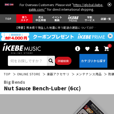
For Overseas Customers: Please visit "
https://global.ikebe-
gakki.com/
" for direct international shipping.
買う
売る
イベント
学割
TOP
店舗一覧
ストア
中古買取
動画
サービス
【重要】熊本県で発生した地震に伴う配送の遅延について(
07月29日
更新)
0
詳細検索
TOP
ONLINE STORE
楽器アクセサリ
メンテナンス用品
防
Big Bends
Nut Sauce Bench-Luber (6cc)
エレキギター
アコギ/エレアコ