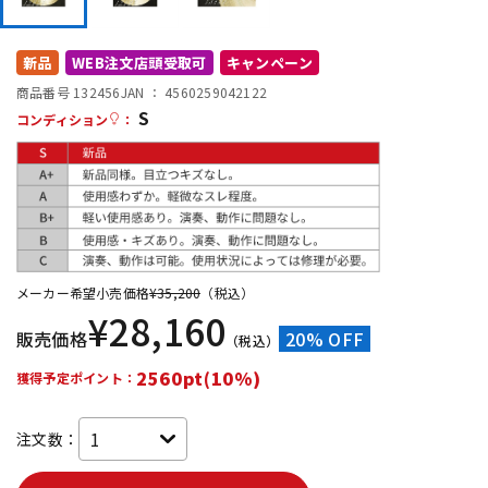
DTM オンライン納品
レコーディング機器
新品
WEB注文店頭受取可
キャンペーン
商品番号 132456
JAN ：
4560259042122
配信/ライブ機器
楽器アクセサリ
S
コンディション
：
中古
ヴィンテージ
メーカー希望小売価格
¥
35,200
（税込）
¥
28,160
販売価格
20% OFF
（税込）
2560pt(10%)
獲得予定ポイント：
注文数：