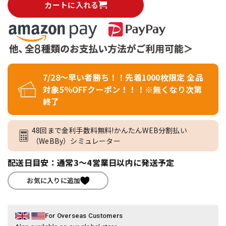
カートに入れる
7/28～早い者勝ち！！先着1000枚限定 全品
対象5％OFFクーポン！！！※無くなり次第
終了
48回まで金利手数料無料!かんたんWEB分割払い
（WeBBy）シミュレーター
配送日目安：通常3～4営業日以内に発送予定
お気に入りに追加
For Overseas Customers