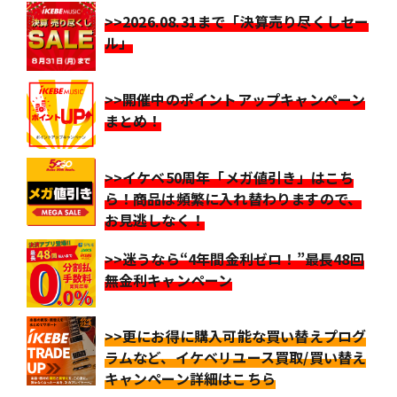
>>2026.08.31まで「決算売り尽くしセー
ル」
>>開催中のポイントアップキャンペーン
まとめ！
>>イケベ50周年「メガ値引き」はこち
ら！商品は頻繁に入れ替わりますので、
お見逃しなく！
>>迷うなら“4年間金利ゼロ！”最長48回
無金利キャンペーン
>>更にお得に購入可能な買い替えプログ
ラムなど、イケベリユース買取/買い替え
キャンペーン詳細はこちら