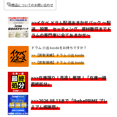
商品についてのお問い合わせ
>>イケベ ドラム配送おまかせパック ～配
送、設置、セッティング、資材撤収までド
ラムの専門家に全ておまかせ～
ドラム 小出 koideをお持ちですか？
>>【買取実績】ドラム 小出 koide
>>【買取価格】ドラム 小出 koide
>>>在庫限り！見逃し厳禁！「在庫一掃
最終処分」
>>>2026.08.13まで「IkebePRIME プレ
ミアム感謝祭」