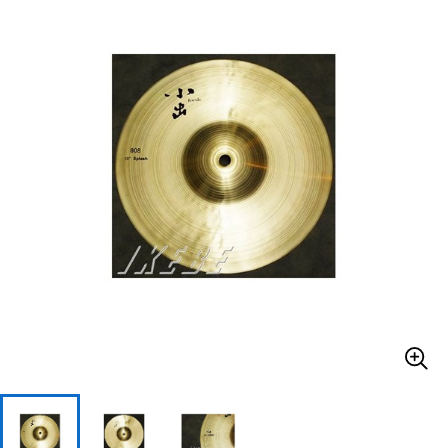
ベース
ウクレレ
ドラム
パーカッション
キーボード
電子ピアノ
管楽器
その他楽器
アンプ
エフェクター
DJ機器
DTM