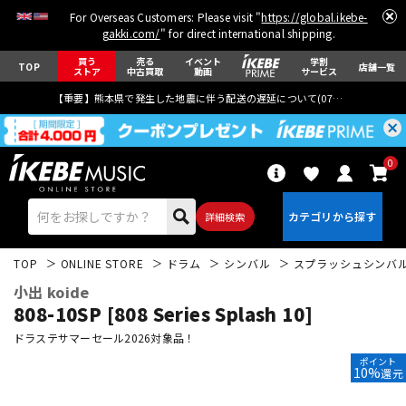
For Overseas Customers: Please visit "
https://global.ikebe-
gakki.com/
" for direct international shipping.
買う
売る
イベント
学割
TOP
店舗一覧
ストア
中古買取
動画
サービス
【重要】熊本県で発生した地震に伴う配送の遅延について(
07月29日
更新)
0
詳細検索
TOP
ONLINE STORE
ドラム
シンバル
スプラッシュシンバ
小出 koide
808-10SP [808 Series Splash 10]
ドラステサマーセール2026対象品！
ポイント
エレキギター
アコギ/エレアコ
10%
還元