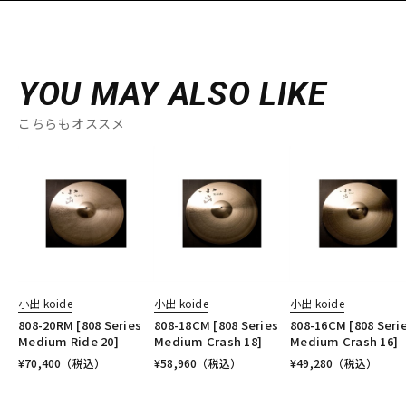
YOU MAY ALSO LIKE
こちらもオススメ
小出 koide
小出 koide
小出 koide
808-20RM [808 Series
808-18CM [808 Series
808-16CM [808 Seri
Medium Ride 20]
Medium Crash 18]
Medium Crash 16]
¥
70,400
（税込）
¥
58,960
（税込）
¥
49,280
（税込）