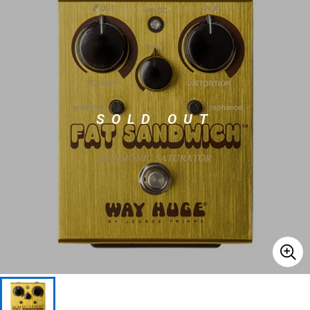
ベース
ウクレレ
ドラム
パーカッション
SOLD OUT
キーボード
電子ピアノ
管楽器
その他楽器
アンプ
エフェクター
DJ機器
DTM