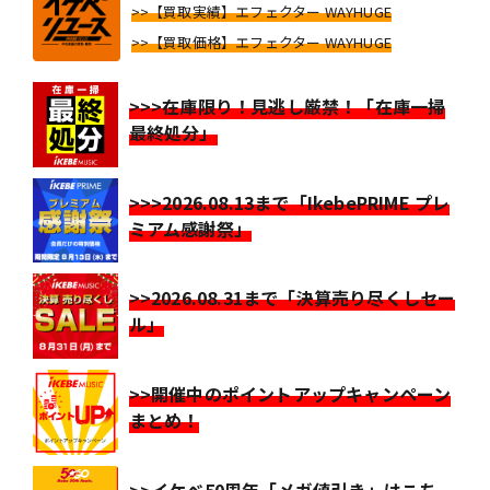
>>【買取実績】エフェクター WAYHUGE
>>【買取価格】エフェクター WAYHUGE
>>>在庫限り！見逃し厳禁！「在庫一掃
最終処分」
>>>2026.08.13まで「IkebePRIME プレ
ミアム感謝祭」
>>2026.08.31まで「決算売り尽くしセー
ル」
>>開催中のポイントアップキャンペーン
まとめ！
>>イケベ50周年「メガ値引き」はこち