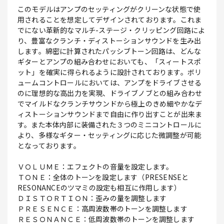
このモデルはアンプのセッティングがクリーンな状態で使
用されることを想定してデザインされております。これま
でにない革新的なマルチ-ステージ・クリッピング回路によ
り、豊富なクランチ・ディストーションサウンドを生み出
します。綿密に計算されたパッシブトーン回路は、どんな
ギターとアンプの組み合わせにおいても、「スィートスポ
ット」を確実に得られるように設計されております。ボリ
ュームコントロールにおいては、アンプをドライブさせる
のに理想的な高出力を実現、ドライブノブとの組み合わせ
でマイルドなクランチサウンドから極上のきめ細やかなデ
ィストーションサウンドまで自由に作り出すことが出来ま
す。また本体内部に装備された３つのミニコントロールに
より、多様なギター・セッティングに応じた微調整が可能
となっております。
ＶＯＬＵＭＥ：エフェクトの音量を設定します。
ＴＯＮＥ：全体のトーンを設定します（PRESENSEと
RESONANCEのツマミの設定も相互に作用します）
ＤＩＳＴＯＲＴＩＯＮ：歪みの量を調整します
ＰＲＥＳＥＮＣＥ：高周波数帯のトーンを調整します
ＲＥＳＯＮＡＮＣＥ：低周波数帯のトーンを調整します