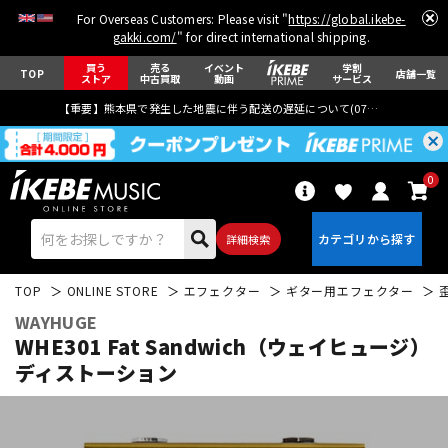
For Overseas Customers: Please visit "
https://global.ikebe-
gakki.com/
" for direct international shipping.
買う
売る
イベント
学割
TOP
店舗一覧
ストア
中古買取
動画
サービス
【重要】熊本県で発生した地震に伴う配送の遅延について(
07月29日
更新)
0
詳細検索
TOP
ONLINE STORE
エフェクター
ギター用エフェクター
WAYHUGE
WHE301 Fat Sandwich（ウェイヒュージ）
ディストーション
エレキギター
アコギ/エレアコ