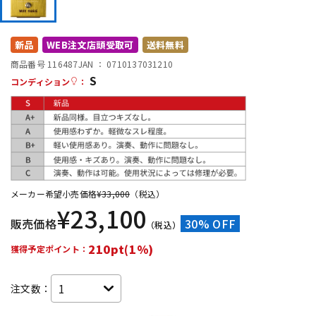
DTM オンライン納品
レコーディング機器
新品
WEB注文店頭受取可
送料無料
配信/ライブ機器
楽器アクセサリ
商品番号 116487
JAN ：
0710137031210
S
コンディション
：
中古
ヴィンテージ
メーカー希望小売価格
¥
33,000
（税込）
¥
23,100
販売価格
30% OFF
（税込）
210pt(1%)
獲得予定ポイント：
注文数：