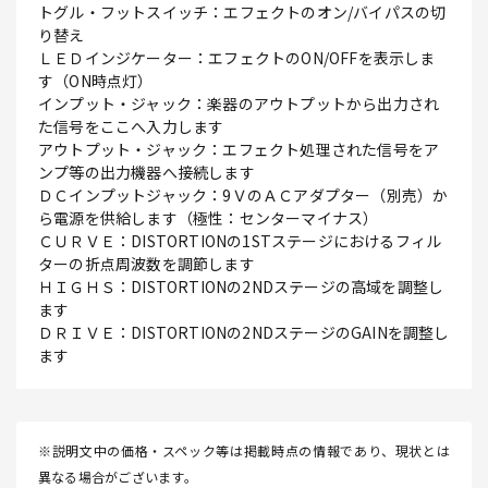
トグル・フットスイッチ：エフェクトのオン/バイパスの切
り替え
ＬＥＤインジケーター：エフェクトのON/OFFを表示しま
す（ON時点灯）
インプット・ジャック：楽器のアウトプットから出力され
た信号をここへ入力します
アウトプット・ジャック：エフェクト処理された信号をア
ンプ等の出力機器へ接続します
ＤＣインプットジャック：9ＶのＡＣアダプター（別売）か
ら電源を供給します（極性：センターマイナス）
ＣＵＲＶＥ：DISTORTIONの1STステージにおけるフィル
ターの折点周波数を調節します
ＨＩＧＨＳ：DISTORTIONの2NDステージの高域を調整し
ます
ＤＲＩＶＥ：DISTORTIONの2NDステージのGAINを調整し
ます
※説明文中の価格・スペック等は掲載時点の情報であり、現状とは
異なる場合がございます。