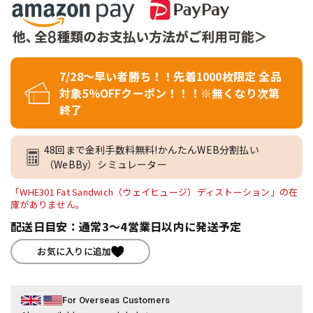
7/28～早い者勝ち！！先着1000枚限定 全品
対象5％OFFクーポン！！！※無くなり次第
終了
48回まで金利手数料無料!かんたんWEB分割払い
（WeBBy）シミュレーター
「WHE301 Fat Sandwich（ウェイヒュージ）ディストーション」の在
庫がありません。
配送日目安：通常3～4営業日以内に発送予定
お気に入りに追加
For Overseas Customers