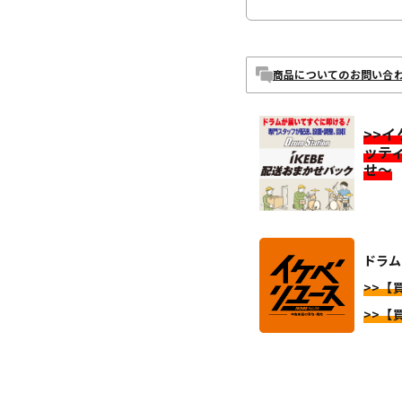
商品についてのお問い合
>>
ッテ
せ～
ドラム
>>【
>>【