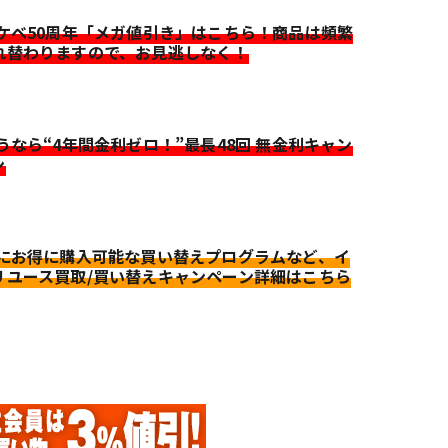
イケベ50周年「メガ値引き」はこちら！商品は頻繁
れ替わりますので、お見逃しなく！
迷うなら“4年間金利ゼロ！”最長48回 無金利キャン
ン
更にお得に購入可能な買い替えプログラムなど、イ
リユース買取/買い替えキャンペーン詳細はこちら