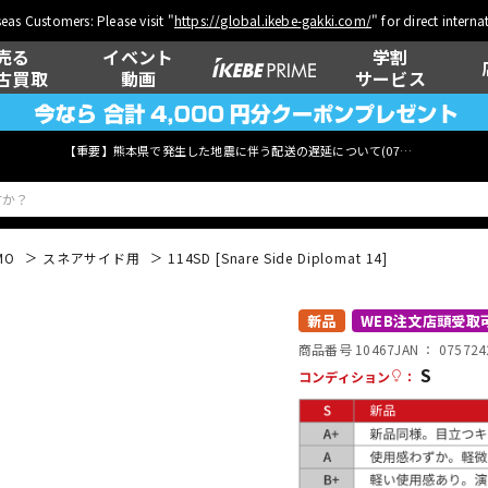
eas Customers: Please visit "
https://global.ikebe-gakki.com/
" for direct intern
売る
イベント
学割
古買取
動画
サービス
【重要】熊本県で発生した地震に伴う配送の遅延について(
07月29日
更新)
MO
スネアサイド用
114SD [Snare Side Diplomat 14]
ベース
ウクレレ
新品
WEB注文店頭受取
商品番号 10467
JAN ：
075724
S
コンディション
：
管楽器
その他楽器