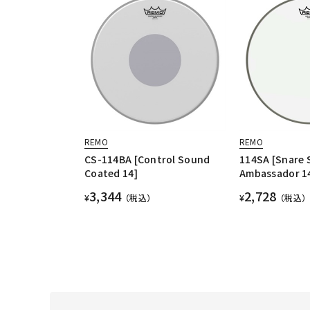
REMO
REMO
CS-114BA [Control Sound
114SA [Snare 
Coated 14]
Ambassador 1
3,344
2,728
¥
（税込）
¥
（税込）