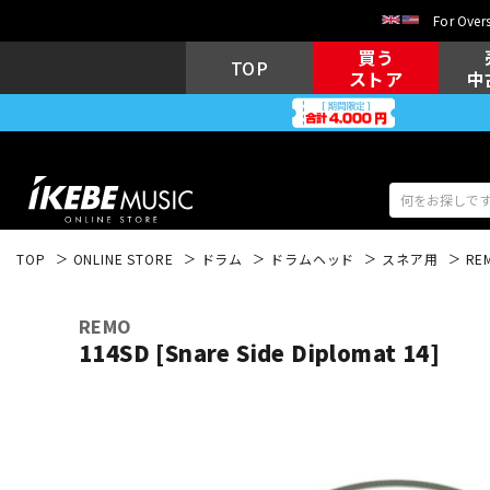
For Overs
買う
TOP
ストア
中
TOP
ONLINE STORE
ドラム
ドラムヘッド
スネア用
RE
アコギ/エレ
エレキギター
アコ
REMO
114SD [Snare Side Diplomat 14]
キーボード
電子ピアノ