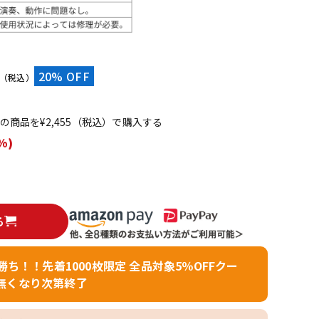
配信/ライブ
楽器アクセサ
機器
リ
）
20% OFF
（税込）
てこの商品を¥2,455（税込）で購入する
%)
る
者勝ち！！先着1000枚限定 全品対象5％OFFクー
無くなり次第終了