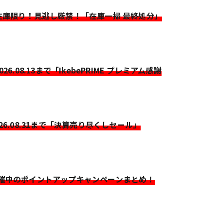
>在庫限り！見逃し厳禁！「在庫一掃 最終処分」
2026.08.13まで「IkebePRIME プレミアム感謝
026.08.31まで「決算売り尽くしセール」
開催中のポイントアップキャンペーンまとめ！