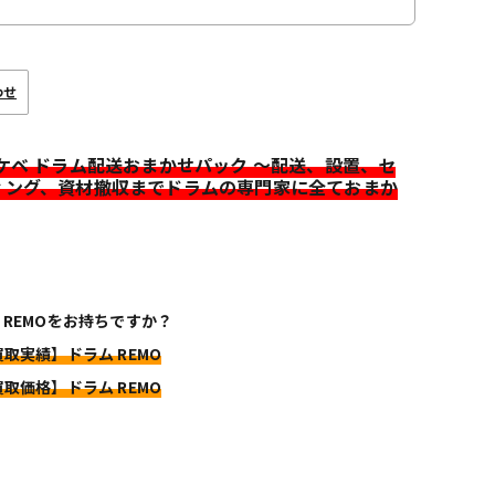
わせ
イケベ ドラム配送おまかせパック ～配送、設置、セ
ィング、資材撤収までドラムの専門家に全ておまか
 REMOをお持ちですか？
買取実績】ドラム REMO
買取価格】ドラム REMO