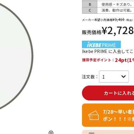
DTM オンラ
レコーディン
イン納品
グ機器
¥
3,410
メーカー希望小売価格
（税込
¥
2,728
販売価格
ジ
Ikebe PRIME に入会し
24pt(1
獲得予定ポイント：
注文数：
カートに入れ
7/28～早い
ポン！！！※