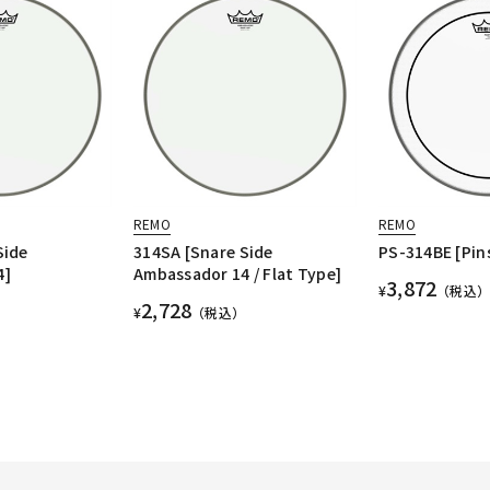
REMO
REMO
Side
314SA [Snare Side
PS-314BE [Pins
4]
Ambassador 14 / Flat Type]
3,872
¥
（税込）
2,728
¥
（税込）