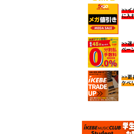
>>
に入
>>
ペー
>>
ケベ