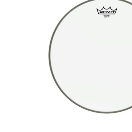
DJ機器
DTM
中古
ヴィンテー