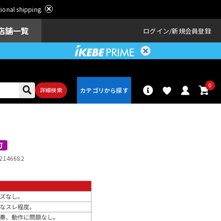
ational shipping.
店舗一覧
ログイン
新規会員登録
0
詳細検索
パーカッショ
ドラム
ン
可
2146682
アンプ
エフェクター