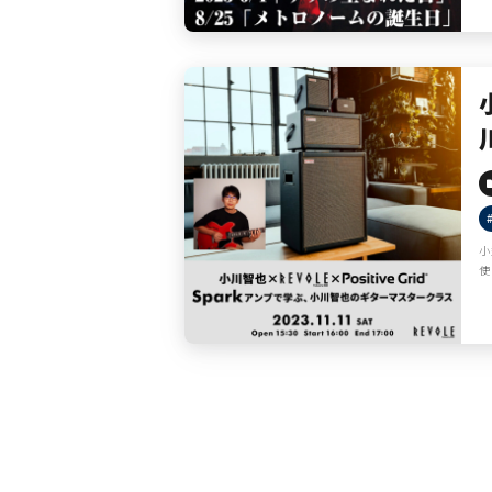
小
使
投
稿
の