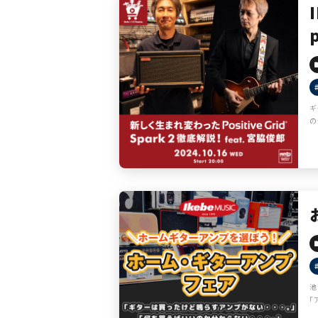
ギ
の
池
「