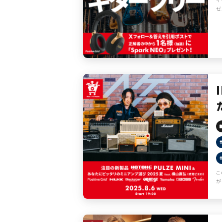
ゼ
こ
が