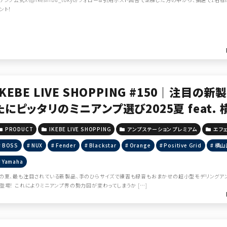
ント！
IKEBE LIVE SHOPPING #150｜注目の新
たにピッタリのミニアンプ選び2025夏 feat.
esented by アンプステーション】
PRODUCT
IKEBE LIVE SHOPPING
アンプステーション プレミアム
エフ
BOSS
NUX
Fender
Blackstar
Orange
Positive Grid
横山
Yamaha
の夏、最も注目されている新製品、手のひらサイズで練習も録音もおまかせの超小型モデリングアンプ「HOT
登場！ これによりミニアンプ界の勢力図が変わってしまうか […]