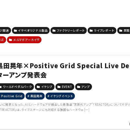
ージ関連
イケベオリジナル製品
ファクトリーレポート
ライブレポート
買取
CLE
メルマガアーカイヴ
黒田晃年×Positive Grid Special Live
ターアンプ発表会
ワールドペダルパーク
イケシブ
EVENT
アンプ
Positive Grid
黒田晃年
イケシブイベント
いに発表となった、AIとハードウェアが融合した新製品“次世代アンプ”「REACTOR」についてギ
「REACTOR」は、ライブステージにも対応する強固なハードウェ […]