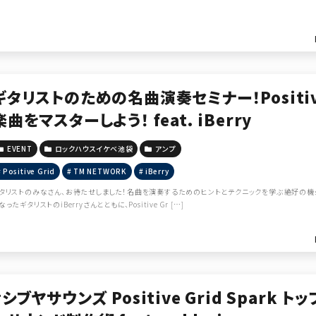
ギタリストのための名曲演奏セミナー！Positive
楽曲をマスターしよう！ feat. iBerry
EVENT
ロックハウスイケベ池袋
アンプ
Positive Grid
TM NETWORK
iBerry
タリストのみなさん、お待たせしました！名曲を演奏するためのヒントとテクニックを学ぶ絶好の機会が
なったギタリストのiBerryさんとともに、Positive Gr […]
#シブヤサウンズ Positive Grid Spark ト