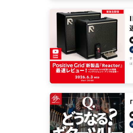
ま
は
イ