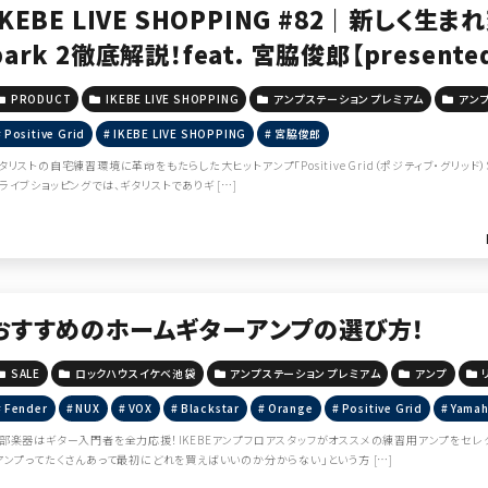
IKEBE LIVE SHOPPING #82｜新しく生まれ変
park 2徹底解説！feat. 宮脇俊郎【present
PRODUCT
IKEBE LIVE SHOPPING
アンプステーション プレミアム
アン
Positive Grid
IKEBE LIVE SHOPPING
宮脇俊郎
タリストの自宅練習環境に革命をもたらした大ヒットアンプ「Positive Grid（ポジティブ・グリッド）Sp
ライブショッピングでは、ギタリストでありギ […]
おすすめのホームギターアンプの選び方！
SALE
ロックハウスイケベ池袋
アンプステーション プレミアム
アンプ
Fender
NUX
VOX
Blackstar
Orange
Positive Grid
Yama
部楽器はギター入門者を全力応援！IKEBEアンプフロアスタッフがオススメの練習用アンプをセレ
アンプってたくさんあって最初にどれを買えばいいのか分からない」という方 […]