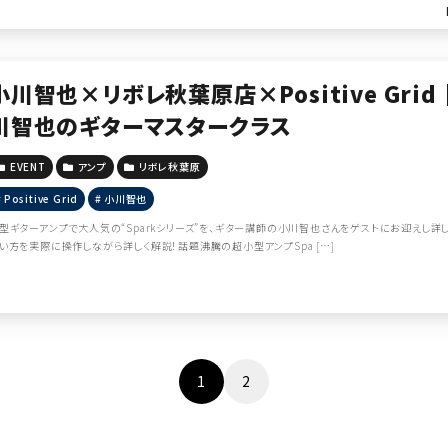
小川智也×リボレ秋葉原店×Positive Grid
川智也のギターマスタークラス
EVENT
アンプ
リボレ秋葉原
Positive Grid
小川智也
型ギターアンプで大人気の“Sparkシリーズ”を、ギター講師の小川智也さんをゲストにお迎えし詳し
い方を実際に操作しながら詳しく解説！話題沸騰の超小型アンプSpa […]
1
2