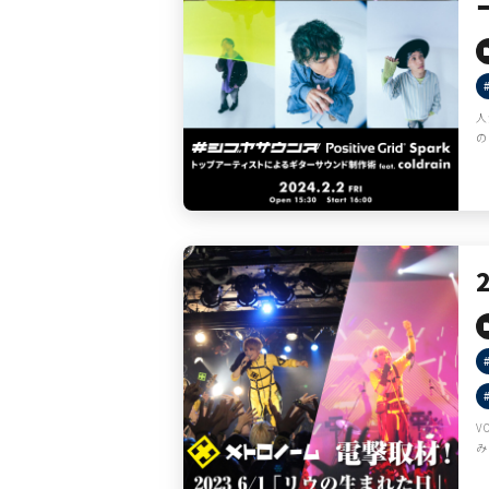
人
の
V
み