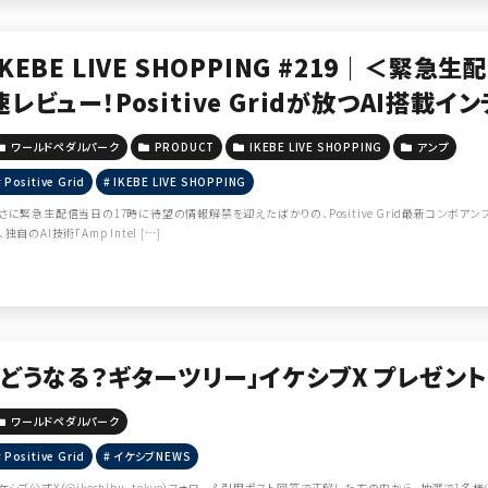
IKEBE LIVE SHOPPING #219｜＜緊急
速レビュー！Positive Gridが放つAI搭載
【presented by ワールドペダルパーク】
ワールドペダルパーク
PRODUCT
IKEBE LIVE SHOPPING
アンプ
Positive Grid
IKEBE LIVE SHOPPING
さに緊急生配信当日の17時に待望の情報解禁を迎えたばかりの、Positive Grid最新コンボアンプ「React
、独自のAI技術「Amp Intel […]
「どうなる？ギターツリー」イケシブX プレゼン
ワールドペダルパーク
Positive Grid
イケシブNEWS
ケシブ公式X（@ikeshibu_tokyo）フォロー＆引用ポスト回答で正解した方の中から、抽選で1名様にAI搭載