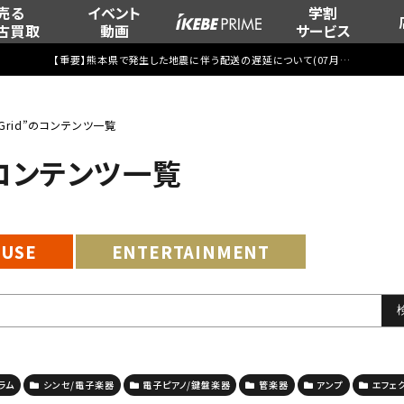
売る
イベント
学割
古買取
動画
サービス
【重要】熊本県で発生した地震に伴う配送の遅延について(
07月29日
更新)
ve Grid”のコンテンツ一覧
d”のコンテンツ一覧
EUSE
ENTERTAINMENT
ラム
シンセ/電子楽器
電子ピアノ/鍵盤楽器
管楽器
アンプ
エフェ