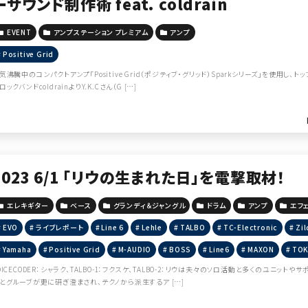
ーサウンド制作術 feat. coldrain
EVENT
アンプステーション プレミアム
アンプ
Positive Grid
気沸騰中のコンパクトアンプ「Positive Grid（ポジティブ・グリッド）Sparkシリーズ」を使用
ロックバンドcoldrainよりY.K.Cさん（G […]
2023 6/1 「リウの生まれた日」を電撃取材！
エレキギター
ベース
グランディ＆ジャングル
ドラム
アンプ
エフ
EVO
ライブレポート
Line 6
Lehle
TALBO
TC-Electronic
Zil
Yamaha
Positive Grid
M-AUDIO
BOSS
Line6
MAXON
TOK
OICECODER：シャラク、TALBO-1：フクスケ、TALBO-2：リウは夫々のソロ活動と多くのユニ
とグルーブが更に研ぎ澄まされ、テクノから派生するア […]