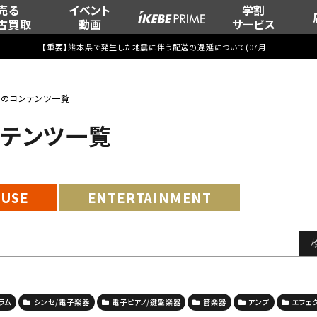
売る
イベント
学割
古買取
動画
サービス
【重要】熊本県で発生した地震に伴う配送の遅延について(
07月29日
更新)
ite”のコンテンツ一覧
コンテンツ一覧
EUSE
ENTERTAINMENT
ラム
シンセ/電子楽器
電子ピアノ/鍵盤楽器
管楽器
アンプ
エフェ