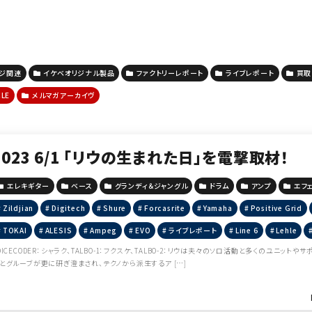
ージ関連
イケベオリジナル製品
ファクトリーレポート
ライブレポート
買取
CLE
メルマガアーカイヴ
2023 6/1 「リウの生まれた日」を電撃取材！
エレキギター
ベース
グランディ＆ジャングル
ドラム
アンプ
エフ
Zildjian
Digitech
Shure
Forcasrite
Yamaha
Positive Grid
TOKAI
ALESIS
Ampeg
EVO
ライブレポート
Line 6
Lehle
OICECODER：シャラク、TALBO-1：フクスケ、TALBO-2：リウは夫々のソロ活動と多くのユニ
とグルーブが更に研ぎ澄まされ、テクノから派生するア […]