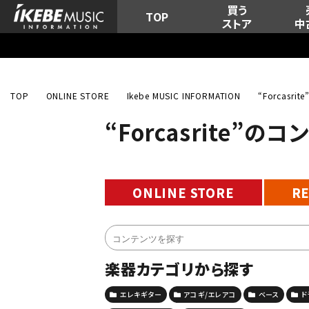
買う
TOP
ストア
中
TOP
ONLINE STORE
Ikebe MUSIC INFORMATION
“Forcasr
“Forcasrite”の
ONLINE STORE
R
楽器カテゴリから探す
エレキギター
アコギ/エレアコ
ベース
ド