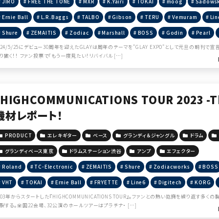
JIRO
FREE THE TONE
MXR
K.Yairi
TOKAI
moog
Sadows
Ernie Ball
L.R.Baggs
TALBO
Gibson
TERU
Vemuram
Lin
Shure
ZEMAITIS
Zodiac
Marshall
BOSS
Godin
Pearl
024/5/25にデビュー30周年を迎えたGLAYは周年のテーマを”GLAY EXPO”として元旦の朝刊
り撒く！！ ファン投票で「もう一度見たい！リバイバル […]
『HIGHCOMMUNICATIONS TOUR 2023 -Th
機材レポート！
PRODUCT
エレキギター
ベース
グランディ＆ジャングル
ドラム
グランディベース東京
ドラムステーション渋谷
アンプ
エフェクター
Roland
TC-Electronic
ZEMAITIS
Shure
Zodiacworks
BOSS
VHT
TOKAI
Ernie Ball
FRYETTE
Line6
Digitech
KORG
003年からスタートした『HIGHCOMMUNICATIONS TOUR』。ファンとの熱い抱擁を繰り返
裂する。全国22会場、32公演のホールツアーはプラチナ・ […]