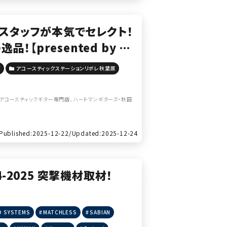
ギ専門スタッフが本気でセレクト！
【presented by ハ
ンリボレ秋葉原】
ズ
アコースティックステーションリボレ秋葉原
アコースティックギター専門店、ハートマンギターズ・秋田
Published:2025-12-22/
Updated:2025-12-24
024-2025 突撃機材取材！
O SYSTEMS
MATCHLESS
SABIAN