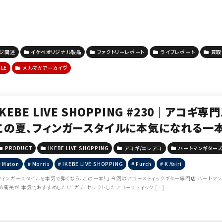
ージ関連
イケベオリジナル製品
ファクトリーレポート
ライブレポート
買取
CLE
メルマガアーカイヴ
IKEBE LIVE SHOPPING #230｜アコギ
この夏、フィンガースタイルに本気になれる一本をご紹
n / Morris / K.Yairi 【presented by
PRODUCT
IKEBE LIVE SHOPPING
アコギ/エレアコ
ハートマンギター
Maton
Morris
IKEBE LIVE SHOPPING
Furch
K.Yairi
フィンガースタイルを本気で弾くなら、この一本！」 今回はアコースティックギター専門店 ハートマ
＆新美が 本気でおすすめしたい“ガチ”セレクトしたアコースティック […]