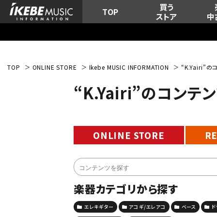
買う
TOP
ストア
中
TOP
ONLINE STORE
Ikebe MUSIC INFORMATION
“K.Yairi
“K.Yairi”のコン
ONLINE STORE
R
楽器カテゴリから探す
エレキギター
アコギ/エレアコ
ベース
ド