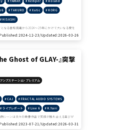
ky
YAMAH
Kemper
Roland
e6
TAKURO
Xotic
KORG
HISASHI
で宣言となる告知掲載から2024～25年にかけて大いなる愛を
Published:2024-12-23/
Updated:2026-03-26
e Ghost of GLAY-』突撃
アンプステーション プレミアム
CAJ
FRACTAL AUDIO SYSTEMS
ライブレポート
Line 6
K.Yairi
す多くの胸熱シーンは夫々の映像作品で笑顔が触れ合える喜びが
Published:2023-07-21/
Updated:2026-03-31