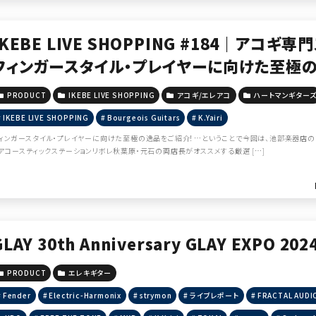
IKEBE LIVE SHOPPING #184｜アコ
フィンガースタイル・プレイヤーに向けた至極の逸品！
ートマンギターズ＆アコースティックステーショ
PRODUCT
IKEBE LIVE SHOPPING
アコギ/エレアコ
ハートマンギター
IKEBE LIVE SHOPPING
Bourgeois Guitars
K.Yairi
ィンガースタイル・プレイヤーに向けた至極の逸品をご紹介！…ということで今回は、池部楽器店の
アコースティックステーションリボレ秋葉原・元石の両店長がオススメする厳選 […]
GLAY 30th Anniversary GLAY EXPO 2
PRODUCT
エレキギター
Fender
Electric-Harmonix
strymon
ライブレポート
FRACTAL AUDI