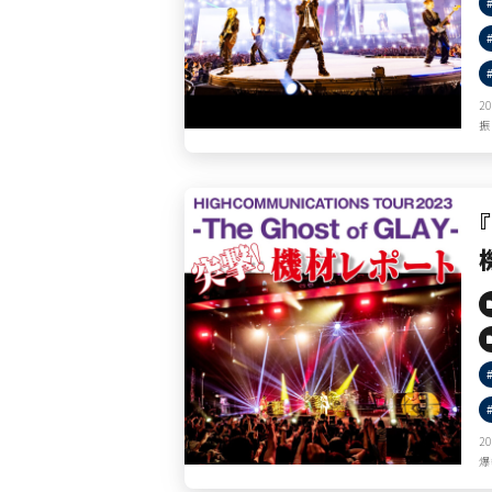
2
振
2
爆