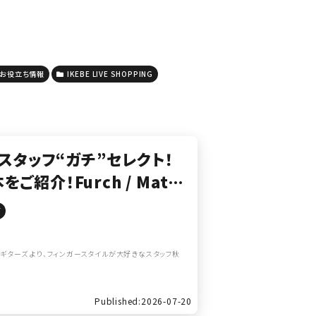
お役立ち情報
IKEBE LIVE SHOPPING
専門スタッフ“ガチ”セレクト！
介！Furch / Mato
 ハートマンギターズ】
ズ
ンギターズ より、フィンガースタイルが大好きなスタッフ秋
Published:2026-07-20