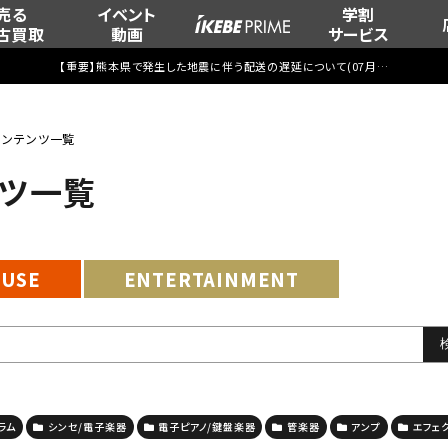
売る
イベント
学割
古買取
動画
サービス
【重要】熊本県で発生した地震に伴う配送の遅延について(
07月29日
更新)
”のコンテンツ一覧
テンツ一覧
EUSE
ENTERTAINMENT
ラム
シンセ/電子楽器
電子ピアノ/鍵盤楽器
管楽器
アンプ
エフェ