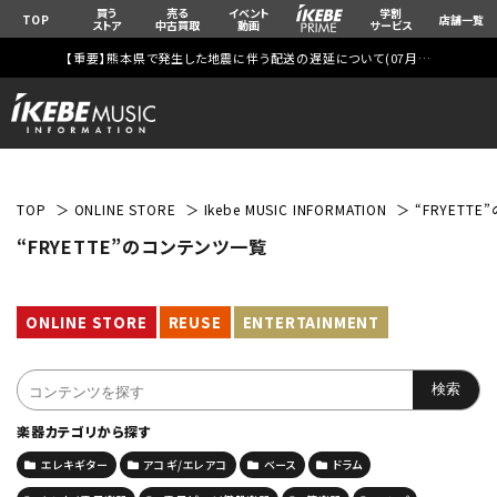
買う
売る
イベント
学割
TOP
店舗一覧
ストア
中古買取
動画
サービス
【重要】熊本県で発生した地震に伴う配送の遅延について(
07月29日
更新)
TOP
ONLINE STORE
Ikebe MUSIC INFORMATION
“FRYETT
“FRYETTE”のコンテンツ一覧
ONLINE STORE
REUSE
ENTERTAINMENT
楽器カテゴリから探す
エレキギター
アコギ/エレアコ
ベース
ドラム