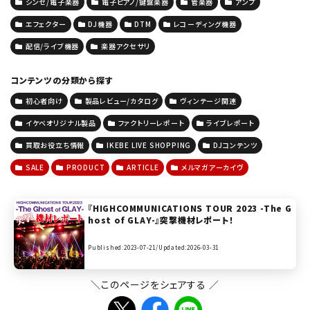
シンセ/電子楽器
電子ピアノ/鍵盤楽器
管楽器
アンプ
エフェクター
DJ機器
DTM
レコーディング機器
配信/ライブ機器
楽器アクセサリ
コンテンツの分類から探す
初心者向け
製品レビュー/カタログ
ヴィンテージ関連
イケベオリジナル製品
ファクトリーレポート
ライブレポート
買取お役立ち情報
IKEBE LIVE SHOPPING
DJコンテンツ
SALE
PRODUCT
ARTICLE
メルマガアーカイヴ
『HIGHCOMMUNICATIONS TOUR 2023 -The G
host of GLAY-』突撃機材レポート！
Published:2023-07-21/
Updated:2026-03-31
＼このページをシェアする ／