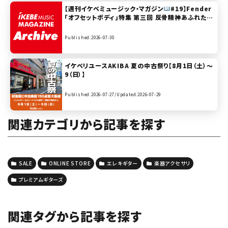
【週刊イケベミュージック・マガジン
#19】Fender
「オフセットボディ」特集 第三回 反骨精神あふれた使
用アーティスト編！
Published:2026-07-30
イケベリユースAKIBA 夏の中古祭り【8月1日（土）～
9（日）】
Published:2026-07-27/
Updated:2026-07-29
関連カテゴリから記事を探す
SALE
ONLINE STORE
エレキギター
楽器アクセサリ
プレミアムギターズ
関連タグから記事を探す