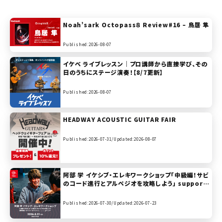
Noah’sark Octopass８ Review#16 – 鳥居 隼
Published:2026-08-07
イケベ ライブレッスン｜プロ講師から直接学び、その
日のうちにステージ演奏！【8/7更新】
Published:2026-08-07
HEADWAY ACOUSTIC GUITAR FAIR
Published:2026-07-31/
Updated:2026-08-07
阿部 学 イケシブ・エレキワークショップ「中級編！サビ
のコード進行とアルペジオを攻略しよう」 support
ed by Gibson, Epiphone
Published:2026-07-30/
Updated:2026-07-23