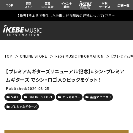
買う
売る
イベント
学割
TOP
店舗一覧
ストア
中古買取
動画
サービス
【重要】熊本県で発生した地震に伴う配送の遅延について(
07月29日
更新)
TOP
ONLINE STORE
Ikebe MUSIC INFORMATION
【プレミアム
【プレミアムギターズリニューアル記念】#シン・プレミア
ムギターズ でシン・ロゴ入りピックをゲット！
Published:2024-03-25
SALE
ONLINE STORE
エレキギター
楽器アクセサリ
プレミアムギターズ