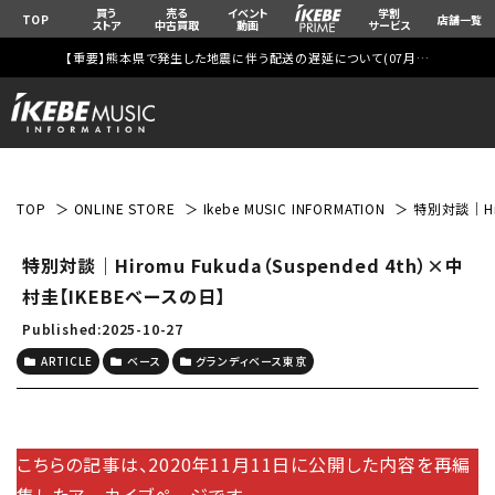
買う
売る
イベント
学割
TOP
店舗一覧
ストア
中古買取
動画
サービス
【重要】熊本県で発生した地震に伴う配送の遅延について(
07月29日
更新)
TOP
ONLINE STORE
Ikebe MUSIC INFORMATION
特別対談｜Hir
特別対談｜Hiromu Fukuda（Suspended 4th）×中
村圭【IKEBEベースの日】
Published:2025-10-27
ARTICLE
ベース
グランディベース東京
こちらの記事は、2020年11月11日に公開した内容を再編