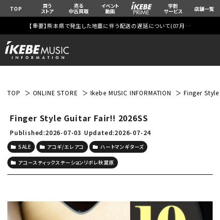
買う
売る
イベント
学割
TOP
店舗一覧
ストア
中古買取
動画
サービス
【重要】熊本県で発生した地震に伴う配送の遅延について(
07月29日
更新)
TOP
ONLINE STORE
Ikebe MUSIC INFORMATION
Finger Style
Finger Style Guitar Fair!! 2026SS
Published:2026-07-03
Updated:2026-07-24
SALE
アコギ/エレアコ
ハートマンギターズ
アコースティックステーションリボレ秋葉原