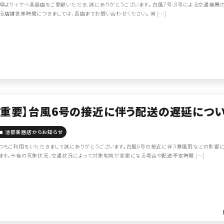
頃よりイケベ楽器店をご愛顧いただき、誠にありがとうございます。 台風7号、8号による交通機関の大
る店舗営業時間につきましては、各店までお問い合わせください。 尚 […]
【重要】台風6号の接近に伴う配送の遅延につ
池部楽器店からお知らせ
つもご利用をいただきまして誠にありがとうございます。台風6号の接近に伴う暴風雨などの影響
ます。今後の気象状況、交通状況によって対象地域が変更になる場合や配送予定時間 […]