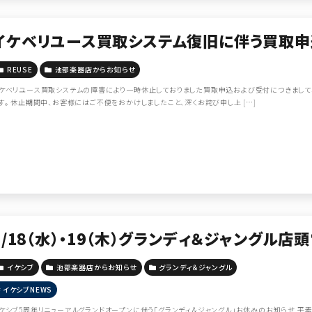
イケベリユース買取システム復旧に伴う買取申
REUSE
池部楽器店からお知らせ
ケベリユース買取システムの障害により一時休止しておりました買取申込および受付につきまして、
す。 休止期間中、お客様にはご不便をおかけしましたこと、深くお詫び申し上 […]
3/18（水）・19（木）グランディ＆ジャングル
イケシブ
池部楽器店からお知らせ
グランディ＆ジャングル
イケシブNEWS
ケシブ5周年リニューアルグランドオープンに伴う「グランディ＆ジャングル」お休みのお知らせ 平