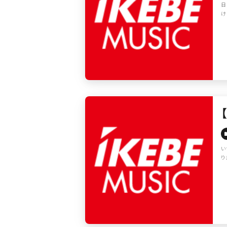
日
け
い
り