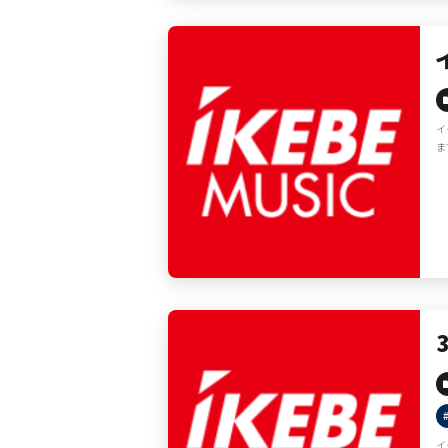
イ
ま
イ