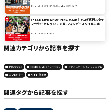
Published:2026-07-27/
Updated:2026-07-29
IKEBE LIVE SHOPPING #230｜アコギ専門スタッ
フ“ガチ”セレクト！この夏、フィンガースタイルに本気
になれる一本をご紹介！Furch / Maton / Morris
/ K.Yairi 【presented by ハートマンギターズ】
Published:2026-07-20
関連カテゴリから記事を探す
PRODUCT
IKEBE LIVE SHOPPING
アンプステーション プレミアム
エフェクター
リボレ秋葉原
関連タグから記事を探す