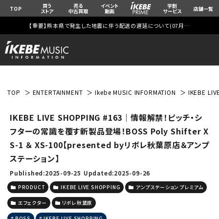
買う
売る
イベント
学割
TOP
店舗一覧
ストア
中古買取
動画
サービス
【重要】熊本県で発生した地震に伴う配送の遅延について(
07月29日
更新)
TOP
ENTERTAINMENT
Ikebe MUSIC INFORMATION
IKEBE L
IKEBE LIVE SHOPPING #163｜情報解禁！ピッチ・シ
フターの常識を覆す新製品登場！BOSS Poly Shifter X
S-1 ＆ XS-100【presented byリボレ秋葉原店＆アンプ
ステーション】
Published:2025-09-25
Updated:2025-09-26
PRODUCT
IKEBE LIVE SHOPPING
アンプステーション プレミアム
エフェクター
リボレ秋葉原
BOSS
IKEBE LIVE SHOPPING