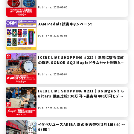
演＆徹底解説【presented by ベースステーション
リボレ秋葉原】
Published:2026-08-05
JAM Pedals試奏キャンペーン！
Published:2026-08-05
IKEBE LIVE SHOPPING #232｜漆黒に宿る深紅
の輝き。SONOR SQ2 Mapleドラムセット最新入荷
分を試奏＆解説！【presented by ドラムステーショ
ン渋谷】
Published:2026-08-04
IKEBE LIVE SHOPPING #231｜Bourgeois G
uitars 徹底比較！30万円〜最高峰400万円モデル
まで矢後憲太が弾き倒す！【presented by ハート
マンギターズ】
Published:2026-08-03
イケベリユースAKIBA 夏の中古祭り【8月1日（土）～
9（日）】