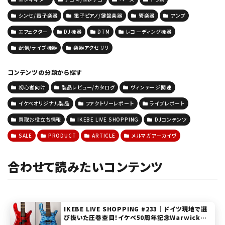
シンセ/電子楽器
電子ピアノ/鍵盤楽器
管楽器
アンプ
エフェクター
DJ機器
DTM
レコーディング機器
配信/ライブ機器
楽器アクセサリ
コンテンツの分類から探す
初心者向け
製品レビュー/カタログ
ヴィンテージ関連
イケベオリジナル製品
ファクトリーレポート
ライブレポート
買取お役立ち情報
IKEBE LIVE SHOPPING
DJコンテンツ
SALE
PRODUCT
ARTICLE
メルマガアーカイヴ
合わせて読みたいコンテンツ
IKEBE LIVE SHOPPING #233｜ドイツ現地で選
び抜いた圧巻杢目！イケベ50周年記念Warwick実