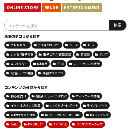
ONLINE STORE
REUSE
ENTERTAINMENT
楽器カテゴリから探す
エレキギター
アコギ/エレアコ
ベース
ドラム
シンセ/電子楽器
電子ピアノ/鍵盤楽器
管楽器
アンプ
エフェクター
DJ機器
DTM
レコーディング機器
配信/ライブ機器
楽器アクセサリ
コンテンツの分類から探す
初心者向け
製品レビュー/カタログ
ヴィンテージ関連
イケベオリジナル製品
ファクトリーレポート
ライブレポート
買取お役立ち情報
IKEBE LIVE SHOPPING
DJコンテンツ
SALE
PRODUCT
ARTICLE
メルマガアーカイヴ