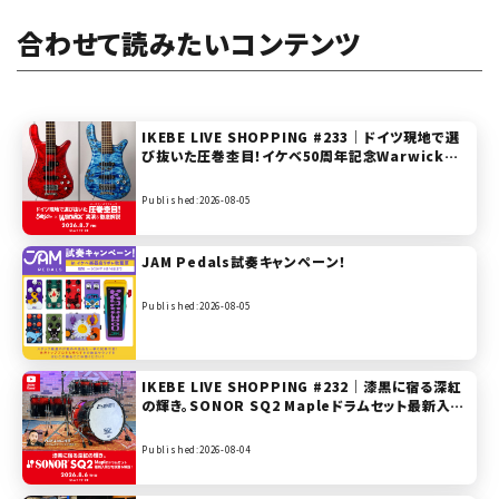
合わせて読みたいコンテンツ
IKEBE LIVE SHOPPING #233｜ドイツ現地で選
び抜いた圧巻杢目！イケベ50周年記念Warwick実
演＆徹底解説【presented by ベースステーション
リボレ秋葉原】
Published:2026-08-05
JAM Pedals試奏キャンペーン！
Published:2026-08-05
IKEBE LIVE SHOPPING #232｜漆黒に宿る深紅
の輝き。SONOR SQ2 Mapleドラムセット最新入荷
分を試奏＆解説！【presented by ドラムステーショ
ン渋谷】
Published:2026-08-04