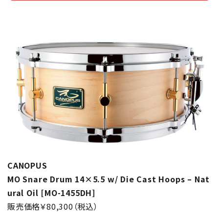
CANOPUS
MO Snare Drum 14×5.5 w/ Die Cast Hoops – Nat
ural Oil [MO-1455DH]
販売価格￥80,300（税込）