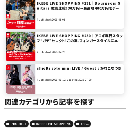
IKEBE LIVE SHOPPING #231｜Bourgeois G
uitars 徹底比較！30万円〜最高峰400万円モデル
まで矢後憲太が弾き倒す！【presented by ハート
マンギターズ】
Published:2026-08-03
IKEBE LIVE SHOPPING #230｜アコギ専門スタッ
フ“ガチ”セレクト！この夏、フィンガースタイルに本気
になれる一本をご紹介！Furch / Maton / Morris
/ K.Yairi 【presented by ハートマンギターズ】
Published:2026-07-20
shioRi solo mini LIVE / Guest : かねこなつき
Published:2026-07-10/
Updated:2026-07-09
関連カテゴリから記事を探す
PRODUCT
IKEBE LIVE SHOPPING
ドラム