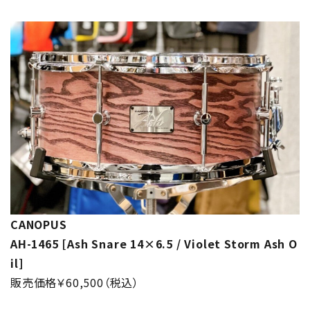
CANOPUS
AH-1465 [Ash Snare 14×6.5 / Violet Storm Ash O
il]
販売価格￥60,500（税込）