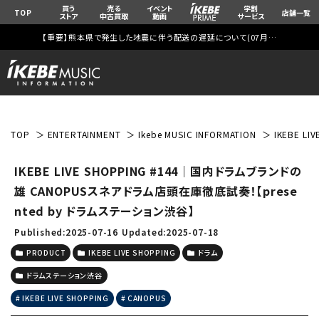
買う
売る
イベント
学割
TOP
店舗一覧
ストア
中古買取
動画
サービス
【重要】熊本県で発生した地震に伴う配送の遅延について(
07月29日
更新)
TOP
ENTERTAINMENT
Ikebe MUSIC INFORMATION
IKEBE 
IKEBE LIVE SHOPPING #144｜国内ドラムブランドの
雄 CANOPUSスネアドラム店頭在庫徹底試奏！【prese
nted by ドラムステーション渋谷】
Published:2025-07-16
Updated:2025-07-18
PRODUCT
IKEBE LIVE SHOPPING
ドラム
ドラムステーション渋谷
IKEBE LIVE SHOPPING
CANOPUS