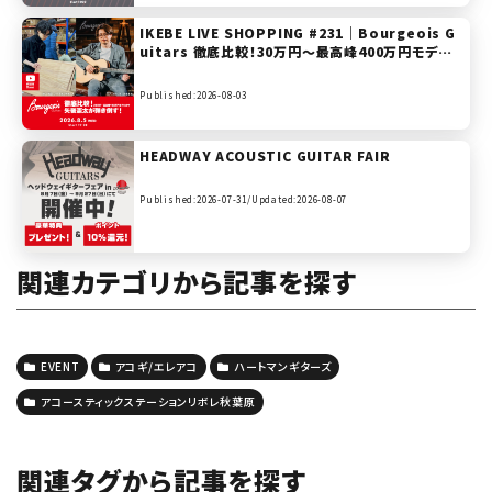
IKEBE LIVE SHOPPING #231｜Bourgeois G
uitars 徹底比較！30万円〜最高峰400万円モデル
まで矢後憲太が弾き倒す！【presented by ハート
マンギターズ】
Published:2026-08-03
HEADWAY ACOUSTIC GUITAR FAIR
Published:2026-07-31/
Updated:2026-08-07
関連カテゴリから記事を探す
EVENT
アコギ/エレアコ
ハートマンギターズ
アコースティックステーションリボレ秋葉原
関連タグから記事を探す