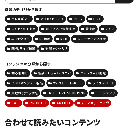
楽器カテゴリから探す
エレキギター
アコギ/エレアコ
ベース
ドラム
シンセ/電子楽器
電子ピアノ/鍵盤楽器
管楽器
アンプ
エフェクター
DJ機器
DTM
レコーディング機器
配信/ライブ機器
楽器アクセサリ
コンテンツの分類から探す
初心者向け
製品レビュー/カタログ
ヴィンテージ関連
イケベオリジナル製品
ファクトリーレポート
ライブレポート
買取お役立ち情報
IKEBE LIVE SHOPPING
DJコンテンツ
SALE
PRODUCT
ARTICLE
メルマガアーカイヴ
合わせて読みたいコンテンツ