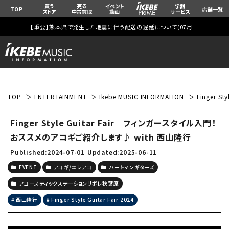
買う
売る
イベント
学割
TOP
店舗一覧
ストア
中古買取
動画
サービス
【重要】熊本県で発生した地震に伴う配送の遅延について(
07月29日
更新)
TOP
ENTERTAINMENT
Ikebe MUSIC INFORMATION
Finger 
Finger Style Guitar Fair｜フィンガースタイル入門！
おススメのアコギご紹介します♪ with 西山隆行
Published:2024-07-01
Updated:2025-06-11
EVENT
アコギ/エレアコ
ハートマンギターズ
アコースティックステーションリボレ秋葉原
西山隆行
Finger Style Guitar Fair 2024