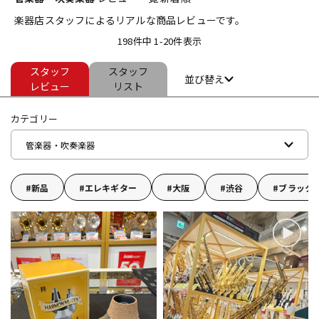
楽器店スタッフによるリアルな商品レビューです。
ベース
ウクレレ
198件中 1-20件表示
スタッフ
スタッフ
ドラム
パーカッション
並び替え
レビュー
リスト
カテゴリー
キーボード
電子ピアノ
管楽器・吹奏楽器
管楽器
その他楽器
新品
エレキギター
大阪
渋谷
ブラック
アンプ
エフェクター
DJ機器
DTM