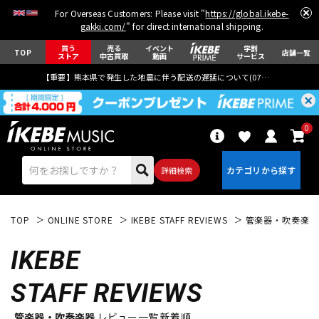
For Overseas Customers: Please visit "
https://global.ikebe-
gakki.com/
" for direct international shipping.
買う
売る
イベント
学割
TOP
店舗一覧
ストア
中古買取
動画
サービス
【重要】熊本県で発生した地震に伴う配送の遅延について(
07月29日
更新)
0
詳細検索
TOP
ONLINE STORE
IKEBE STAFF REVIEWS
管楽器・吹奏楽器
IKEBE
STAFF REVIEWS
エレキギター
アコギ/エレアコ
管楽器・吹奏楽器
レビュー一覧 新着順