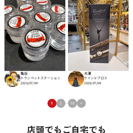
亀谷
大澤
トランペットステーション
ウインドブロス
2026/07/04
2026/07/04
...
1
2
10
>