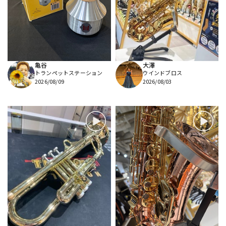
DTM オンライン納品
レコーディング機器
配信/ライブ機器
楽器アクセサリ
亀谷
大澤
トランペットステーション
ウインドブロス
中古
ヴィンテージ
2026/08/09
2026/08/03