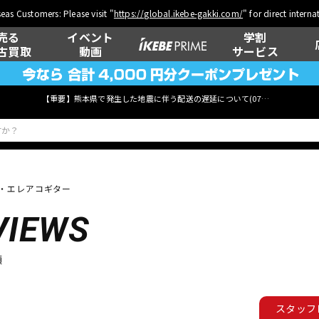
eas Customers: Please visit "
https://global.ikebe-gakki.com/
" for direct intern
売る
イベント
学割
古買取
動画
サービス
【重要】熊本県で発生した地震に伴う配送の遅延について(
07月29日
更新)
・エレアコギター
ベース
ウクレレ
VIEWS
順
管楽器
その他楽器
スタッフ