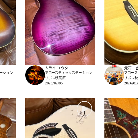
ムライ コウタ
元石 
ーション
アコースティックステーション
アコース
リボレ秋葉原
リボレ秋
2026/02/05
2026/01