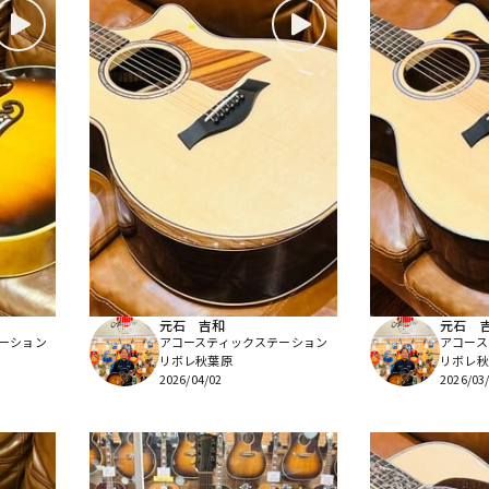
元石 吉和
元石 
ーション
アコースティックステーション
アコース
リボレ秋葉原
リボレ秋
2026/04/02
2026/03