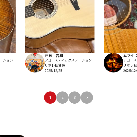
元石 吉和
ムライ 
ーション
アコースティックステーション
アコース
リボレ秋葉原
リボレ秋
2025/12/25
2025/12
1
2
3
>