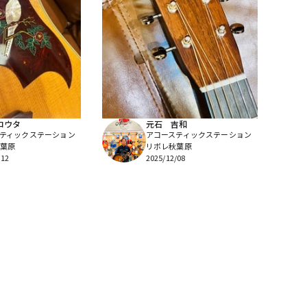
コウタ
元石 吉和
ティックステーション
アコースティックステーション
葉原
リボレ秋葉原
/12
2025/12/08