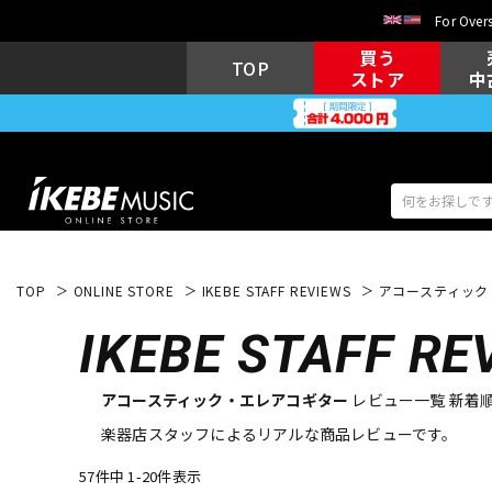
For Overs
買う
TOP
ストア
中
TOP
ONLINE STORE
IKEBE STAFF REVIEWS
アコースティック
アコギ/エレ
エレキギター
アコ
IKEBE
STAFF RE
アコースティック・エレアコギター
レビュー一覧 新着
キーボード
電子ピアノ
楽器店スタッフによるリアルな商品レビューです。
57件中 1-20件表示