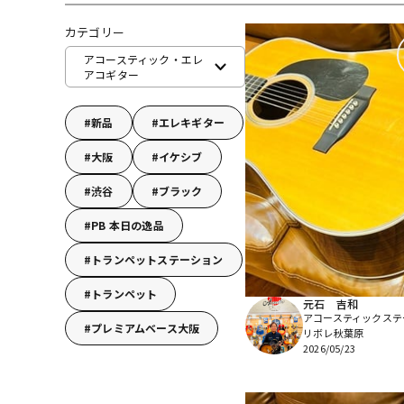
DJ機器
DTM
カテゴリー
アコースティック・エレ
アコギター
中古
ヴィンテー
新品
エレキギター
大阪
イケシブ
渋谷
ブラック
PB 本日の逸品
トランペットステーション
トランペット
元石 吉和
アコースティックステ
プレミアムベース大阪
リボレ秋葉原
2026/05/23