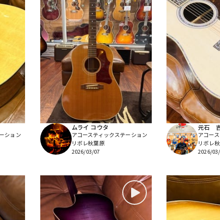
ムライ コウタ
元石 
ーション
アコースティックステーション
アコース
リボレ秋葉原
リボレ秋
2026/03/07
2026/03