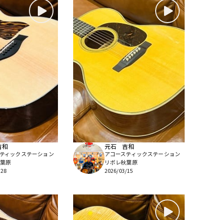
吉和
元石 吉和
ティックステーション
アコースティックステーション
葉原
リボレ秋葉原
/28
2026/03/15