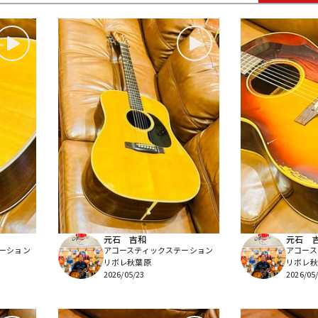
DTM オンラ
レコーディン
イン納品
グ機器
ジ
元石 吉和
元石 
ーション
アコースティックステーション
アコース
リボレ秋葉原
リボレ秋
2026/05/23
2026/05