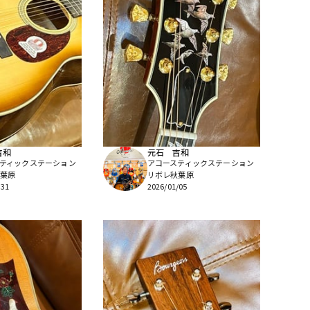
吉和
元石 吉和
ティックステーション
アコースティックステーション
葉原
リボレ秋葉原
/31
2026/01/05