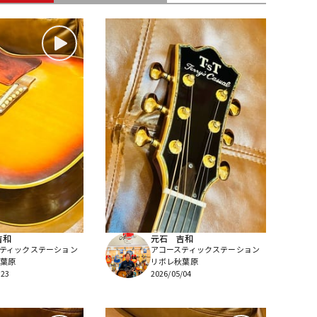
配信/ライブ
楽器アクセサ
機器
リ
吉和
元石 吉和
ティックステーション
アコースティックステーション
葉原
リボレ秋葉原
/23
2026/05/04