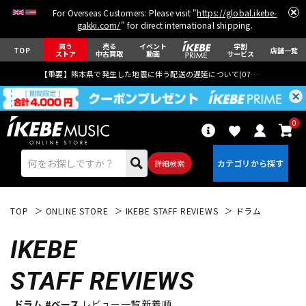
For Overseas Customers: Please visit "
https://global.ikebe-
gakki.com/
" for direct international shipping.
買う
売る
イベント
学割
TOP
店舗一覧
ストア
中古買取
動画
サービス
【重要】熊本県で発生した地震に伴う配送の遅延について(
07月29日
更新)
0
詳細検索
TOP
ONLINE STORE
IKEBE STAFF REVIEWS
ドラム
IKEBE
STAFF REVIEWS
エレキギター
アコギ/エレアコ
ドラム #ベース
レビュー一覧 新着順