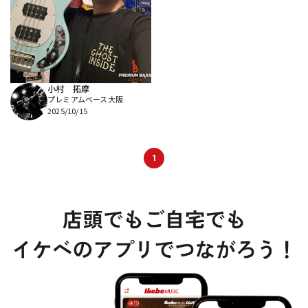
DTM オンライン納品
レコーディング機器
配信/ライブ機器
楽器アクセサリ
小村 拓摩
プレミアムベース大阪
中古
ヴィンテージ
2025/10/15
1