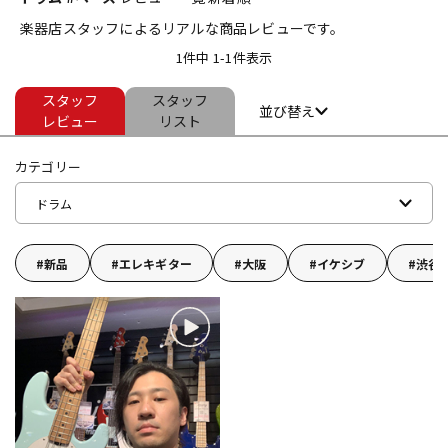
楽器店スタッフによるリアルな商品レビューです。
ベース
ウクレレ
1件中 1-1件表示
スタッフ
スタッフ
ドラム
パーカッション
並び替え
レビュー
リスト
カテゴリー
キーボード
電子ピアノ
ドラム
管楽器
その他楽器
新品
エレキギター
大阪
イケシブ
渋谷
アンプ
エフェクター
DJ機器
DTM