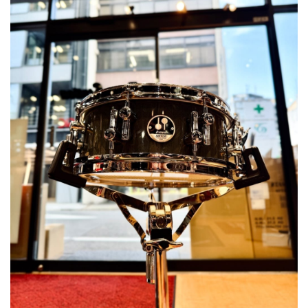
ベース
ウクレレ
ドラム
パーカッション
キーボード
電子ピアノ
管楽器
その他楽器
アンプ
エフェクター
DJ機器
DTM