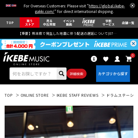
For Overseas Customers: Please visit "
https://global.ikebe-
gakki.com/
" for direct international shipping.
買う
売る
イベント
学割
TOP
店舗一覧
ストア
中古買取
動画
サービス
【重要】熊本県で発生した地震に伴う配送の遅延について(
07月29日
更新)
0
詳細検索
TOP
ONLINE STORE
IKEBE STAFF REVIEWS
ドラムステーションA
エレキギター
アコギ/エレアコ