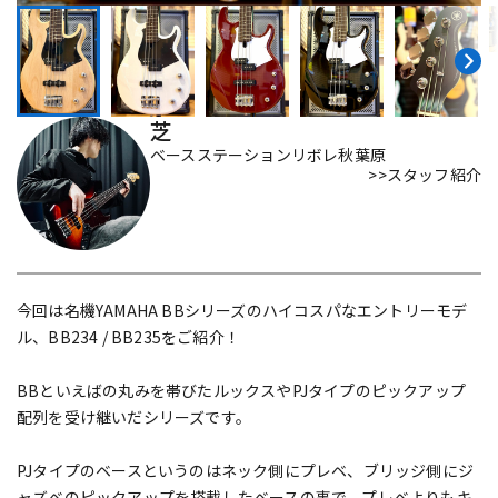
DTM オンライン納品
レコーディング機器
配信/ライブ機器
楽器アクセサリ
芝
ベースステーションリボレ秋葉原
>>スタッフ紹介
中古
ヴィンテージ
今回は名機YAMAHA BBシリーズのハイコスパなエントリーモデ
ル、BB234 / BB235をご紹介！
BBといえばの丸みを帯びたルックスやPJタイプのピックアップ
配列を受け継いだシリーズです。
PJタイプのベースというのはネック側にプレベ、ブリッジ側にジ
ャズベのピックアップを搭載したベースの事で、プレベよりもキ