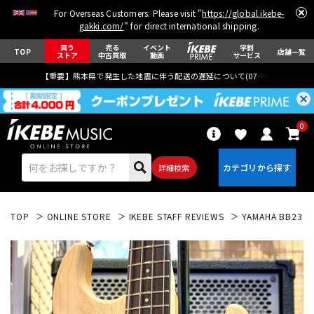
For Overseas Customers: Please visit "
https://global.ikebe-
gakki.com/
" for direct international shipping.
買う
売る
イベント
学割
TOP
店舗一覧
ストア
中古買取
動画
サービス
【重要】熊本県で発生した地震に伴う配送の遅延について(
07月29日
更新)
0
詳細検索
TOP
ONLINE STORE
IKEBE STAFF REVIEWS
YAMAHA BB234 (Y
エレキギター
アコギ/エレアコ