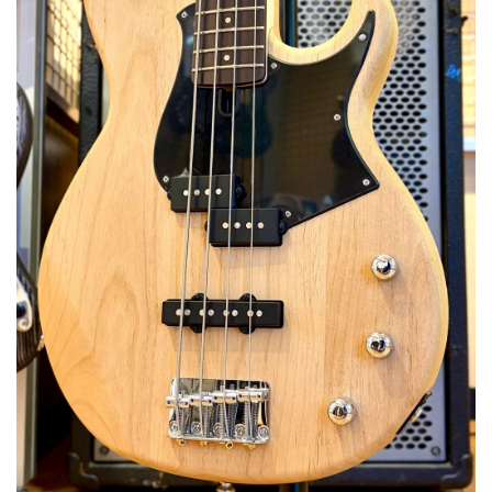
ベース
ウクレレ
ドラム
パーカッション
キーボード
電子ピアノ
管楽器
その他楽器
アンプ
エフェクター
DJ機器
DTM