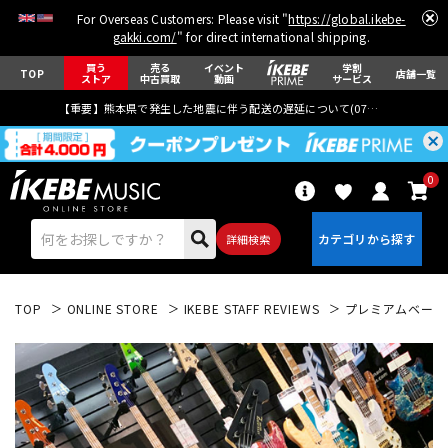
For Overseas Customers: Please visit "
https://global.ikebe-
gakki.com/
" for direct international shipping.
買う
売る
イベント
学割
TOP
店舗一覧
ストア
中古買取
動画
サービス
【重要】熊本県で発生した地震に伴う配送の遅延について(
07月29日
更新)
0
詳細検索
TOP
ONLINE STORE
IKEBE STAFF REVIEWS
プレミアムベース大阪
エレキギター
アコギ/エレアコ