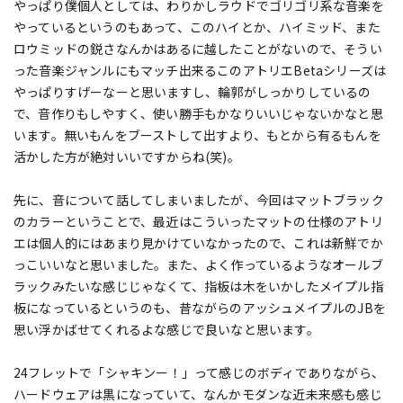
やっぱり僕個人としては、わりかしラウドでゴリゴリ系な音楽を
やっているというのもあって、このハイとか、ハイミッド、また
ロウミッドの鋭さなんかはあるに越したことがないので、そうい
った音楽ジャンルにもマッチ出来るこのアトリエBetaシリーズは
やっぱりすげーなーと思いますし、輪郭がしっかりしているの
で、音作りもしやすく、使い勝手もかなりいいじゃないかなと思
います。無いもんをブーストして出すより、もとから有るもんを
活かした方が絶対いいですからね(笑)。
先に、音について話してしまいましたが、今回はマットブラック
のカラーということで、最近はこういったマットの仕様のアトリ
エは個人的にはあまり見かけていなかったので、これは新鮮でか
っこいいなと思いました。また、よく作っているようなオールブ
ラックみたいな感じじゃなくて、指板は木をいかしたメイプル指
板になっているというのも、昔ながらのアッシュメイプルのJBを
思い浮かばせてくれるよな感じで良いなと思います。
24フレットで「シャキンー！」って感じのボディでありながら、
ハードウェアは黒になっていて、なんかモダンな近未来感も感じ