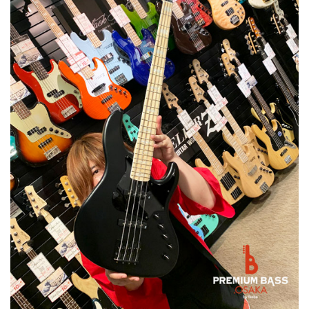
ベース
ウクレレ
ドラム
パーカッション
キーボード
電子ピアノ
管楽器
その他楽器
アンプ
エフェクター
DJ機器
DTM