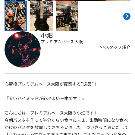
DTM オンライン納品
レコーディング機器
配信/ライブ機器
楽器アクセサリ
小畑
プレミアムベース大阪
>>スタッフ紹介
中古
ヴィンテージ
心斎橋プレミアムベース大阪が提案する“逸品”！
『太いハイミッドが心地よい一本です！』
こんにちは！プレミアムベース大阪の小畑です！
今朝パスタを作って半分くらい食べたまま、出勤時間になり食べ
かけのパスタを放置してきちゃいました。ついさっき思いだして
「うわ～～」ってなって萎えてます(泣)。こんなごっつい猛暑の