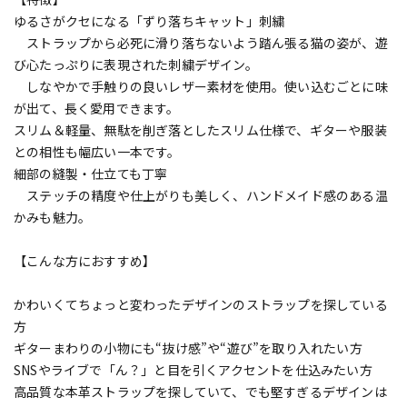
ゆるさがクセになる「ずり落ちキャット」刺繍
ストラップから必死に滑り落ちないよう踏ん張る猫の姿が、遊
び心たっぷりに表現された刺繍デザイン。
しなやかで手触りの良いレザー素材を使用。使い込むごとに味
が出て、長く愛用できます。
スリム＆軽量、無駄を削ぎ落としたスリム仕様で、ギターや服装
との相性も幅広い一本です。
細部の縫製・仕立ても丁寧
ステッチの精度や仕上がりも美しく、ハンドメイド感のある温
かみも魅力。
【こんな方におすすめ】
かわいくてちょっと変わったデザインのストラップを探している
方
ギターまわりの小物にも“抜け感”や“遊び”を取り入れたい方
SNSやライブで「ん？」と目を引くアクセントを仕込みたい方
高品質な本革ストラップを探していて、でも堅すぎるデザインは