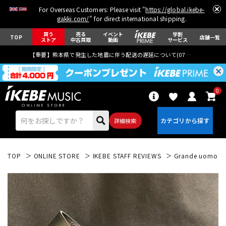
For Overseas Customers: Please visit "
https://global.ikebe-
gakki.com/
" for direct international shipping.
買う
売る
イベント
学割
TOP
店舗一覧
ストア
中古買取
動画
サービス
【重要】熊本県で発生した地震に伴う配送の遅延について(
07月29日
更新)
0
詳細検索
TOP
ONLINE STORE
IKEBE STAFF REVIEWS
Grande uomo 
エレキギター
アコギ/エレアコ