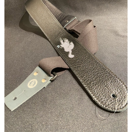
ベース
ウクレレ
ドラム
パーカッション
キーボード
電子ピアノ
管楽器
その他楽器
アンプ
エフェクター
DJ機器
DTM