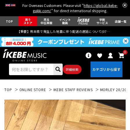
For Overseas Customers: Please visit "
https://global.ikebe-
gakki.com/
" for direct international shipping.
買う
売る
イベント
学割
TOP
店舗一覧
ストア
中古買取
動画
サービス
【重要】熊本県で発生した地震に伴う配送の遅延について(
07月29日
更新)
0
詳細検索
TOP
ONLINE STORE
IKEBE STAFF REVIEWS
MORLEY 20/20 B
エレキギター
アコギ/エレアコ