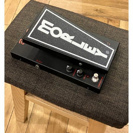
ベース
ウクレレ
ドラム
パーカッション
キーボード
電子ピアノ
管楽器
その他楽器
アンプ
エフェクター
DJ機器
DTM