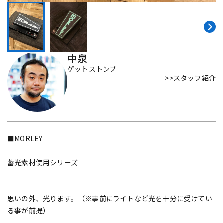
DTM オンライン納品
レコーディング機器
配信/ライブ機器
楽器アクセサリ
中泉
ゲットストンプ
>>スタッフ紹介
中古
ヴィンテージ
■MORLEY
蓄光素材使用シリーズ
思いの外、光ります。（※事前にライトなど光を十分に受けてい
る事が前提）