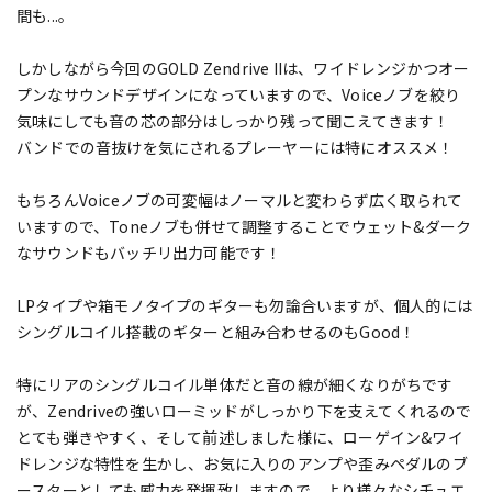
間も...。
しかしながら今回のGOLD Zendrive IIは、ワイドレンジかつオー
プンなサウンドデザインになっていますので、Voiceノブを絞り
気味にしても音の芯の部分はしっかり残って聞こえてきます！
バンドでの音抜けを気にされるプレーヤーには特にオススメ！
もちろんVoiceノブの可変幅はノーマルと変わらず広く取られて
いますので、Toneノブも併せて調整することでウェット&ダーク
なサウンドもバッチリ出力可能です！
LPタイプや箱モノタイプのギターも勿論合いますが、個人的には
シングルコイル搭載のギターと組み合わせるのもGood！
特にリアのシングルコイル単体だと音の線が細くなりがちです
が、Zendriveの強いローミッドがしっかり下を支えてくれるので
とても弾きやすく、そして前述しました様に、ローゲイン&ワイ
ドレンジな特性を生かし、お気に入りのアンプや歪みペダルのブ
ースターとしても威力を発揮致しますので、より様々なシチュエ