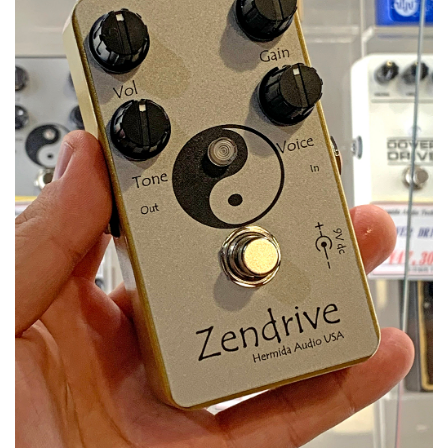
ベース
ウクレレ
ドラム
パーカッション
キーボード
電子ピアノ
管楽器
その他楽器
アンプ
エフェクター
DJ機器
DTM