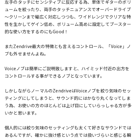
左手のタッチにセンシティブに反応する為、単体でギターのボリ
ュームを絞ったり、両手のタッチニュアンスでオーバードライブ
～クリーンまで幅広く対応しつつも、ワイドレンジでクリアな特
性を生かしてゲイン低め、ボリューム高めに設定してブースター
的な使い方をするのにもGood！
またZendrive最大の特徴とも言えるコントロール、「Voice」ノ
ブも外せませんよね。
Voiceノブは簡単にご説明致しますと、ハイミッド付近の出方を
コントロールする事ができるノブとなっています。
しかしながらノーマルのZendriveはVoiceノブを絞り気味のセッ
ティングにしてしまうと、サウンド的にはかなり丸くなってしま
う為、お使いの方のほとんどは上げ目にしていらっしゃる方が多
いかと思います。
個人的には絞り気味のセッティングも太くて好きなサウンドでは
あるんですが、確かに抜け感という点では扱いづらいと感じる瞬