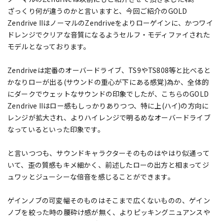
ざっくり何が違うのかと言いますと、今回ご紹介のGOLD
Zendrive IIはノーマルのZendriveをよりローゲインに、かつワイ
ドレンジでクリアな音質になるようセルフ・モディファイされた
モデルとなっております。
Zendriveは定番のオーバードライブ、TS9やTS808等と比べると
かなりローが出る(サウンドの重心が下にある感覚)為か、全体的
にダークでウェットなサウンドの印象でしたが、こちらのGOLD
Zendrive IIはロー感もしっかりありつつ、特に上(ハイ)の方向に
レンジが拡大され、よりハイレンジで明るめなオーバードライブ
なっているといった印象です。
と言いつつも、サウンドキャラクターそのものはやはり似通って
いて、歪の質感もキメ細かく、前述したローの出方と相まってジ
ュワッとジューシーな倍音を感じることができます。
ゲインノブの可変幅そのものはそこまで広くないものの、ゲイン
ノブを絞った時の腰砕け感が無く、よりピッキングニュアンスや