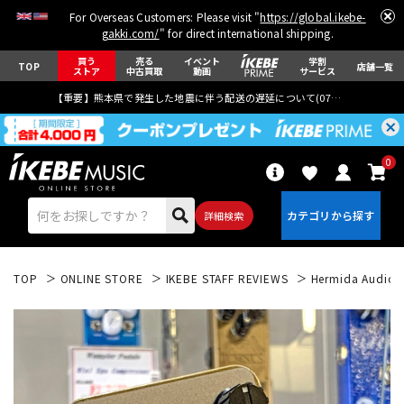
For Overseas Customers: Please visit "
https://global.ikebe-
gakki.com/
" for direct international shipping.
買う
売る
イベント
学割
TOP
店舗一覧
ストア
中古買取
動画
サービス
【重要】熊本県で発生した地震に伴う配送の遅延について(
07月29日
更新)
0
詳細検索
TOP
ONLINE STORE
IKEBE STAFF REVIEWS
Hermida Audio T
エレキギター
アコギ/エレアコ