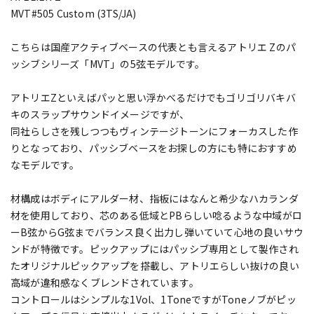
MVT#505 Custom (3TS/JA)
こちらは国産アクティブベースの代表とも言えるアトリエ Zのパ
ッシブシリーズ「MVT」の5弦モデルです。
アトリエZといえばパッと思い浮かべるだけでもゴリゴリバキバ
キのスラップサウンドイメージですが、
同社らしさを残しつつもヴィンテージトーンにフォーカスした作
りとなっており、パッシブベースをお探しの方にも特におすすめ
なモデルです。
材構成はボディにアルダー材、指板にはなんと希少なハカランダ
材を使用しており、芯のある低域とPBらしい唸るような中域がロ
ーB弦からG弦までバランス良く出力し弾いていて心地の良いサウ
ンドが特徴です。ピックアップにはパッシブ専用として製作され
たオリジナルピックアップを搭載し、アトリエらしい抜けの良い
高域が違和感なくブレンドされています。
コントロールはシンプルな1Vol、1ToneですがToneノブがピッ