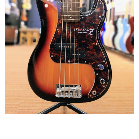
ベース
ウクレレ
ドラム
パーカッション
キーボード
電子ピアノ
管楽器
その他楽器
アンプ
エフェクター
DJ機器
DTM