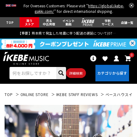
For Overseas Customers: Please visit "
https://global.ikebe-
gakki.com/
" for direct international shipping.
買う
売る
イベント
学割
TOP
店舗一覧
ストア
中古買取
動画
サービス
【重要】熊本県で発生した地震に伴う配送の遅延について(
07月29日
更新)
0
詳細検索
TOP
ONLINE STORE
IKEBE STAFF REVIEWS
ベースハウスイケベ池
エレキギター
アコギ/エレアコ