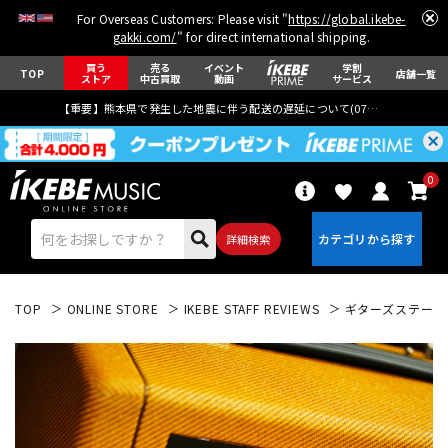
For Overseas Customers: Please visit "
https://global.ikebe-
gakki.com/
" for direct international shipping.
買う
売る
イベント
学割
TOP
店舗一覧
ストア
中古買取
動画
サービス
【重要】熊本県で発生した地震に伴う配送の遅延について(
07月29日
更新)
0
詳細検索
TOP
ONLINE STORE
IKEBE STAFF REVIEWS
ギターズステーショ
エレキギター
アコギ/エレアコ