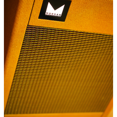
ベース
ウクレレ
ドラム
パーカッション
キーボード
電子ピアノ
管楽器
その他楽器
アンプ
エフェクター
DJ機器
DTM