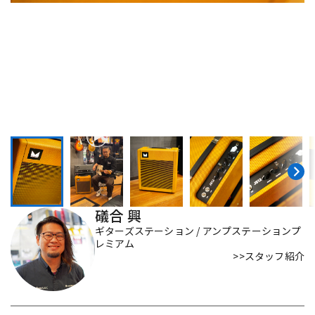
DTM オンライン納品
レコーディング機器
配信/ライブ機器
楽器アクセサリ
中古
ヴィンテージ
礒合 興
ギターズステーション / アンプステーションプ
レミアム
>>スタッフ紹介