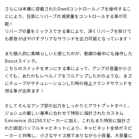
さらには本機に搭載されたDwellコントロールノブを操作するこ
とにより、任意にリバーブの減衰量をコントロールする事が可
能！
リバーブの量をミックスできる事により、深くリバーブを掛けて
も原音がぼやけずクリアなサウンドを出力可能となっています！
また個人的に素晴らしいと感じたのが、動画の最中にも操作した
Boostスイッチ。
こちらのスイッチをオンにする事によって、アンプの音量が小さ
くても、あたかもレベルノブをフルアップしたかのような、まさ
にチューブがサチュレーションした時の極上クランチサウンドを
得る事が出来ます！
そしてそんなアンプ部の出力をしっかりとアウトプットすべく、
ジョシュの厳しい基準に合わせて特別に設計されたカスタム
Eminence JS1250スピーカーに加え、これもまた特別に設計さ
れた固定バッフルキャビネットにより、キャビネット全体がスピ
ーカーと共鳴し、小さなサイズ感でありながら小音量、大音量に