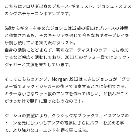
こちらはフロリダ出身のブルース･ギタリスト、ジョシュ・スミス
のシグネチャーコンボアンプです。
6歳からギターを始めたジョシュは12歳の頃にはブルースの神童
と称賛されるも、そのキャリアを通じて今もなおギタープレイを
研鑚し続けている実力派ギタリスト。
自身の活動にとどまらず、著名なアーティストのツアーにも参加
するなど幅広く活動しており、2011年のグラミー賞ではミック・
ジャガーと共演を果たしています。
そしてこちらのアンプ、Morgan JS12はまさにジョシュが「グラ
ミー賞でミック・ジャガーの後ろで演奏するときに使用できる、
キラーな小さなワット数のアンプを作ってほしい」と頼んだこと
がきっかけで製作に至ったものなのです。
ジョシュの要望により、クラシックなブラックフェイスアンプの
トーンを元にしつつもアンプの電源にさらにパワーを加える事
で、より強力なローエンドを得る事に成功。