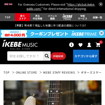
For Overseas Customers: Please visit "
https://global.ikebe-
gakki.com/
" for direct international shipping.
買う
売る
イベント
学割
TOP
店舗一覧
ストア
中古買取
動画
サービス
【重要】熊本県で発生した地震に伴う配送の遅延について(
07月29日
更新)
0
詳細検索
TOP
ONLINE STORE
IKEBE STAFF REVIEWS
ギターズステーショ
エレキギター
アコギ/エレアコ