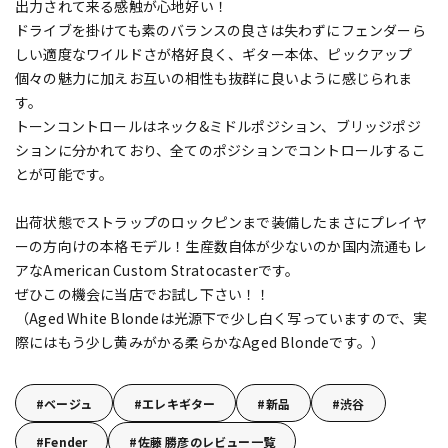
出力されて来る感触が心地好い！
ドライブを掛けても素のバランスの良さは失わずにフェンダーら
しい適度なワイルドさが格好良く、ギター本体、ピックアップ
個々の魅力に加えお互いの相性も抜群に良いように感じられま
す。
トーンコントロールはネック&ミドルポジション、ブリッジポジ
ションに分かれており、全てのポジションでコントロールするこ
とが可能です。
出荷状態でストラップのロックピンまで装備したまさにプレイヤ
ーの方向けの本格モデル！生産数自体が少ないのか国内流通もレ
アなAmerican Custom Stratocasterです。
ぜひこの機会に当店でお試し下さい！！
（Aged White Blondeは光源下で少し白く写っていますので、実
際にはもう少し黄みがかる柔らかなAged Blondeです。）
ベージュ
エレキギター
新品
渋谷
Fender
佐藤 勝彦のレビュー一覧