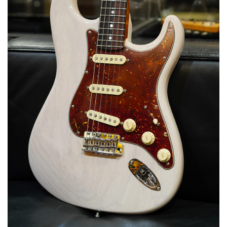
ベース
ウクレレ
ドラム
パーカッション
キーボード
電子ピアノ
管楽器
その他楽器
アンプ
エフェクター
DJ機器
DTM