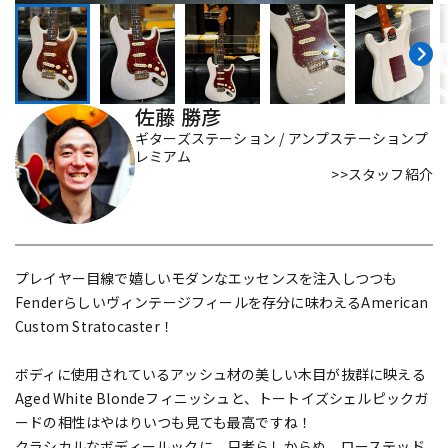
DTM オンライン納品
レコーディング機器
配信/ライブ機器
楽器アクセサリ
佐藤 勝彦
ギターズステーション / アンプステーションプ
レミアム
中古
ヴィンテージ
>>スタッフ紹介
プレイヤー目線で嬉しいモダンなエッセンスを注入しつつも
Fenderらしいヴィンテージフィールを存分に味わえるAmerican
Custom Stratocaster！
ボディに使用されているアッシュ材の美しい木目が抜群に映える
Aged White Blondeフィニッシュと、トートイズシェルピックガ
ードの相性はやはりいつも見ても最高ですね！
クラシカルなボディールックに、只者らしからぬ、ローステッド