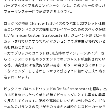
バーズアイメイプルのコンビネーションは、このギターの持つパ
フォーマンスを一目で認識できるようです。
ロックペグ搭載にNarrow Tallサイズのツバ出し22フレット仕様
＆コンパウンドラジアス採用とプレイヤーのためのスペックが嬉
しいAmerican Custom Stratocasterは、ジョイント部はヒール
カットされていますのでハイポジションまで演奏性が優れている
点も見逃せません。
一方でブリッジのユニットは6点支持のヴィンテージタイプ、さ
らにトラスロッドもネックエンドでのアジャストが選択されてい
る等、演奏性には現代的な扱い易さ、ギターの鳴り方にはトラッ
ドなフェンダーらしさがしっかりと残るように細かな工夫が織り
込まれています。
ピックアップはハンドワウンドのFat 64 Stratocasterを搭載。出
力は控えめでもたつく感じが無くピッキングにとても素直に素早
く反応してくれます。低域や高域のレンジ感も申し分なく、ギタ
ー本体のバランスの良さがそのままキメ細やかにスピーカーから