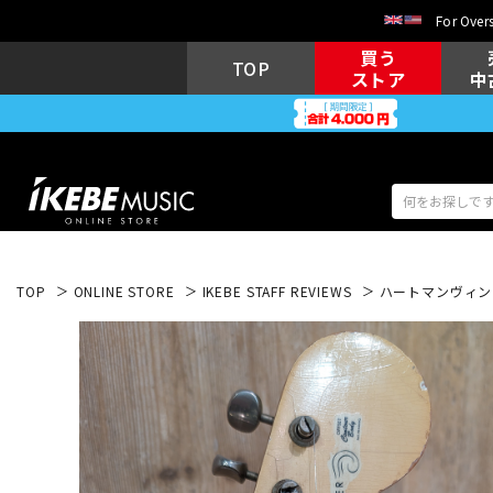
For Overs
買う
TOP
ストア
中
TOP
ONLINE STORE
IKEBE STAFF REVIEWS
ハートマンヴィンテ
アコギ/エレ
エレキギター
アコ
キーボード
電子ピアノ