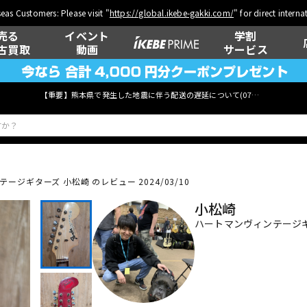
eas Customers: Please visit "
https://global.ikebe-gakki.com/
" for direct intern
売る
イベント
学割
古買取
動画
サービス
【重要】熊本県で発生した地震に伴う配送の遅延について(
07月29日
更新)
ージギターズ 小松崎 のレビュー 2024/03/10
ベース
ウクレレ
小松崎
ハートマンヴィンテージ
管楽器
その他楽器