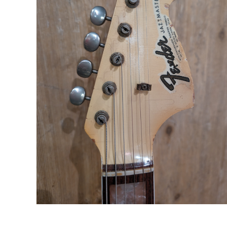
DJ機器
DTM
中古
ヴィンテー