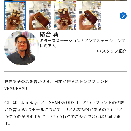
DTM オンライン納品
レコーディング機器
配信/ライブ機器
楽器アクセサリ
礒合 興
ギターズステーション / アンプステーションプ
レミアム
中古
ヴィンテージ
>>スタッフ紹介
世界でその名を轟かせる、日本が誇るストンプブランド
VEMURAM！
今回は「Jan Ray」と「SHANKS ODS-1」というブランドの代表
とも言える2つモデルについて、「どんな特徴があるの？」「ど
う使うのがおすすめ？」という視点でご紹介できればと思いま
す。