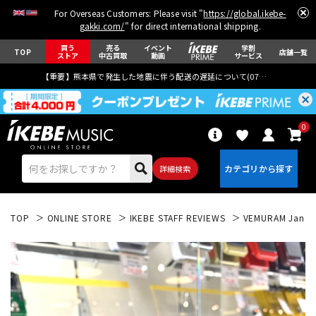
For Overseas Customers: Please visit "
https://global.ikebe-
gakki.com/
" for direct international shipping.
買う
売る
イベント
学割
TOP
店舗一覧
ストア
中古買取
動画
サービス
【重要】熊本県で発生した地震に伴う配送の遅延について(
07月29日
更新)
0
詳細検索
TOP
ONLINE STORE
IKEBE STAFF REVIEWS
VEMURAM Jan R
エレキギター
アコギ/エレアコ