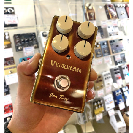
ベース
ウクレレ
ドラム
パーカッション
キーボード
電子ピアノ
管楽器
その他楽器
アンプ
エフェクター
DJ機器
DTM