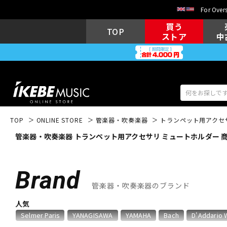
For Overs
買う
TOP
ストア
中
TOP
ONLINE STORE
管楽器・吹奏楽器
トランペット用アクセ
管楽器・吹奏楽器 トランペット用アクセサリ ミュートホルダー 
アコギ/エレ
エレキギター
アコ
Brand
管楽器・吹奏楽器のブランド
キーボード
電子ピアノ
人気
Selmer Paris
YANAGISAWA
YAMAHA
Bach
D'Addario 