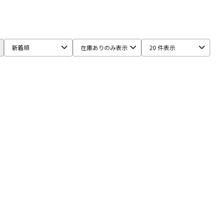
配信/ライブ
楽器アクセサ
aS
機器
リ
STRAP
BLUE JUICE
Bob Reeves
Bobby Dukoff
Boveda
新着順
在庫ありのみ表示
20 件表示
BSC
Buescher
Buffet Crampon
buzz
Claude Lakey
Colin Goldie
D'Addario Wood Winds
ONE
Francois Louis
.A
Harmon
Harry Hartmanns
HERCULES
Hetman
PITER
K&M
KELLY
KEY LEAVES
KGU brass
Kikutani
maduke
Martin(管)
MB
MEYER
Michael Burke
Paul Mauriat
Phil Barone
Pillinger
POWERbreathe