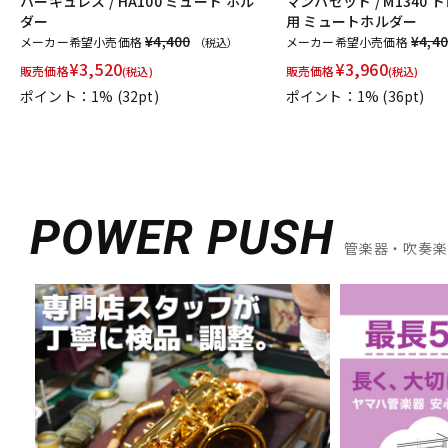
ハーキュレス / HA100 ミュート ホル
マンハセット / M1340
PRIMA
PROTEC
Queen Brass
ダー
用 ミュートホルダー
R-S
¥4,400
¥4,4
メーカー希望小売価格
メーカー希望小売価格
（税込）
Rampone&Cazzani
REED GEEK
REKA
Reunion Blues
¥
3,520
¥
3,960
販売価格
販売価格
(税込)
(税込)
Silent Felt
Silverstein
SML（Strasser Marigaux Lemaire）
ポイント：1%
(32pt)
ポイント：1%
(36pt)
T-Z
T.K MELODY
TABIBITO
TAHORNG
Ted Klum
THE WALLA
UNISON
unknown
UPMUTE
VACCHIANO
VANDOREN
他
アケタオカリーナ
アレキサンダー（リード）
ウインドブロス
POWER PUSH
日本娯楽
ARTinoise
Intercept Technology
Kerry Whistle
CG Mouthpiece
PATRICK
Wedge
Frate Precision
Sha
管楽器・吹奏楽