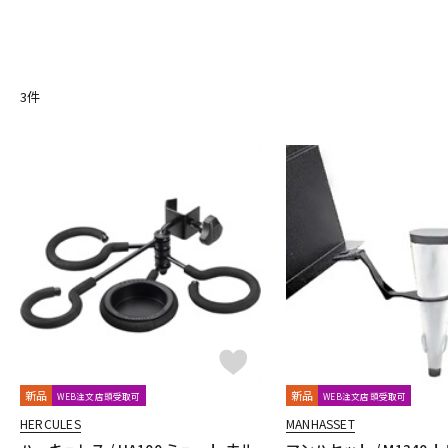
A
DJ機器
DTM
Aida
AIZEN
AKAI
Al Cass
Alexander Karavaev
Alfr
B
B.AIR
B.Tilz
Bach
BAGS
BAM
Beaumont
Beech
3
件
Brancher
Brand
Brass Lab.MOMO
Brasspire
Brasspir
中古
ヴィンテー
C-F
C.C.シャイニーケース
C.G.CONN
Cadeson
Cannonball
Dave Guardala
Denis Wick
DRAKE
EASTMAN
EDDIE DA
GALAX
Galeon
GARD BAGS
Getzen
Giardinelli
GL
HOLTON
HORITA
HW
iO
J-K
J.KEILWERTH
J.Michael
J.NOTE
J.W.Eastman
JAKOB W
Killarney Whistle
KING
KOLBL
L-M
LA TROMBA
LASKEY
LB LYON
Lebayle
lefreQue
Li
MK Whistle
Monette
MONSTER OIL
Mouthpiece Cafe
新品
新品
WEB注文店頭受取可
WEB注文店頭受取可
N-Q
HERCULES
MANHASSET
NAKAJIMA
Neotech
Neptune
New Stone Lined
NONA