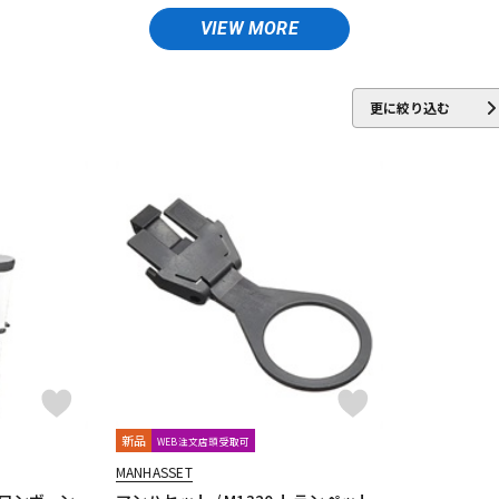
DTM オンラ
レコーディン
VIEW MORE
ed Lupot
ALISYN
Anfree
Antigua
Antoine Courtois
ARB
イン納品
グ機器
ler
Berg Larsen
BERP
Besson
BEST BRASS
BG
BIRD 
更に絞り込む
e Unicorn
Bremner
BRESLMAIR
Brilhart
Brio
BROPRO
ジ
CAROL BRASS
Charles Davis
Chateau
ChopSaver
CLARKE
NIELS
EMO
FAT CAT
FAXX
Feadog
FIBRACELL
FOREST
 CASES
GLOBAL
Gonzalez
Gottsu
GR
GREG BLACK
H.D
INTER
Jazzlab
JET-TONE
JK
JM Lubricants
Jo-Ral
JU
ly's tone
LOTUS
MANHASSET
MARCA
Marcinkiewicz
Mar
Mutio
新品
WEB注文店頭受取可
MANHASSET
KA
NY Classic
OCHRES
OKURA + MUTE
Otto Link
P&H