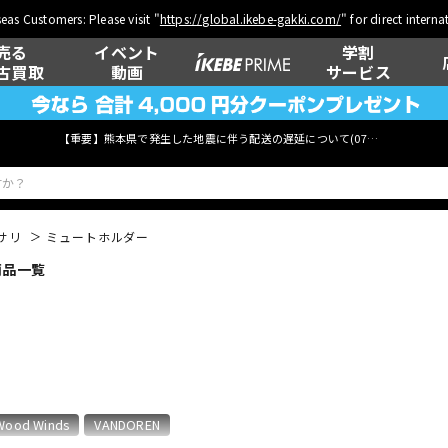
eas Customers: Please visit "
https://global.ikebe-gakki.com/
" for direct intern
売る
イベント
学割
古買取
動画
サービス
【重要】熊本県で発生した地震に伴う配送の遅延について(
07月29日
更新)
サリ
ミュートホルダー
商品一覧
ベース
ウクレレ
管楽器
その他楽器
Wood Winds
VANDOREN