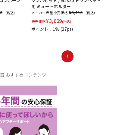
 トロンボーン
マンハセット / M1320 トランペット
用 ミュートホルダー
00
¥3,410
メーカー希望小売価格
（税込）
（税込）
ROCHE-THOMAS
Roland
Rondino
ROUSSEAU
Rovner
RSBe
¥
3,069
販売価格
(税込)
SNOOPY WITH MUSIC
SOULO MUTE
SST(Schucht Sax Technology)
ポイント：1%
(27pt)
CE COLLECTION
Theo Wanne
Tom Crown
TORAYSEE
TrumCo
VIVACE
waltons
Warburton
Winds Score
Wood Stone
X
1
オリジナル
オオサワオカリナ
オオハシ
すいとる君
その他メ
GAT Custom Brass
TK Melody
HINO
Klang
MG Leather Wo
stock
BORGANI
New York Stage 1
Brass Gear
Syos
器 おすすめコンテンツ