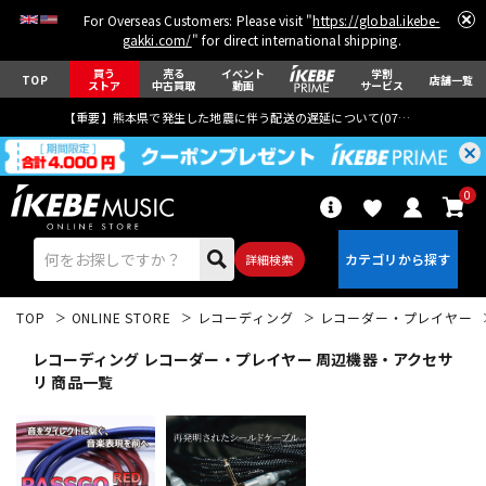
For Overseas Customers: Please visit "
https://global.ikebe-
gakki.com/
" for direct international shipping.
買う
売る
イベント
学割
TOP
店舗一覧
ストア
中古買取
動画
サービス
【重要】熊本県で発生した地震に伴う配送の遅延について(
07月29日
更新)
0
詳細検索
TOP
ONLINE STORE
レコーディング
レコーダー・プレイヤー
レコーディング レコーダー・プレイヤー 周辺機器・アクセサ
リ 商品一覧
エレキギター
アコギ/エレアコ