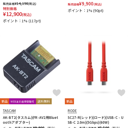
¥
14,190
¥
9,900
販売価格
(税込)
販売価格
(税込)
特別価格
ポイント：1%
(90pt)
¥
12,900
(税込)
ポイント：1%
(117pt)
新品
送料無料
新品
WEB注文店頭受取可
TASCAM
RODE
AK-BT2(タスカム)(FR-AV2用Bluet
SC27-R(レッド)(ロード)(USB-C - U
oothアダプター)
SB-C 2.0m)(5Gbps)(60W)
¥9,900
¥5,500
メーカー希望小売価格
（税込）
メーカー希望小売価格
（税込）