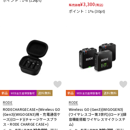
ポイント：1%
(126pt)
Purple audio
QUIK LOK
Radial
Rational Acoustics
¥
3,300
販売価格
(税込)
reloop
reProducer Audio
Rhapsodio
RODE
ポイント：1%
(30pt)
Roger Mayer
Roland
Ronk Japan
Roswell Pro Audio
RoyerLabs
RUPERT NEVE DESIGNS
Rycote
Samar Audio Design
sanken
SANWA SUPPLY
SCHOEPS
sE Electronics
Seide
SENNHEISER
Shadow Hills Industries
SHINYA’S STUDIO
SHIZUKA
SHURE
SlateDigital
SLR Studios
SONTRONICS
SONY
SoundCraft
Soyuz
SPL
SSL(Solid State Logic)
STAX
STAY
STEDMAN
Steven Slate Audio
Superlux
SUZUKI
Sym・Proceed
T-Z
TAKACHI
TAMA
TANNOY
TASCAM
tc electronic
TC helicon
Tech
Teenage Engineering
TELEFUNKEN
新品
送料無料
新品
送料無料
WEB注文店頭受取可
WEB注文店頭受取可
Thermionic Culture
TOMOCA
Tonelux
Townsend Labs
RODE
RODE
T-REX
TRIAL
Triprop
TRITON AUDIO
TRUE DYNA
RODECHARGECASE+(Wireless GO
Wireless GO (Gen3)(WIGOGEN3)
TUBE-TECH
UDG
ULTIMATE
ULTRASONE
(Gen3)(WIGOGEN3)用・充電通信ケ
(ワイヤレスゴー第3世代)(ロード)(録
ース)(ロード)(チャージケースプラ
音機能搭載ワイヤレスマイクシステ
Umbrella Company
United Studio Technologies
ス・RODE CHARGE CASE+)
ム)
Universal Audio
unknown
VELCRO(R) Brand
Vermona
¥19,800
¥46,200
メーカー希望小売価格
（税込）
メーカー希望小売価格
（税込）