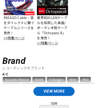
ベース
ウクレレ
PASSGO Cable – 音
業界初のLANケーブ
をダイレクトに繋ぐ
ルを採用した楽器/
ドラム
パーカッション
ケーブルシリーズを
オーディオ用ケーブ
発売！
ル「Octopass 8」
>>特集ページ
を発売！
キーボード
電子ピアノ
>>特集ページ
Brand
管楽器
その他楽器
レコーディングのブランド
A-C
アンプ
エフェクター
Acoustic Revive
ADAM
A-Designs
AKAI
AKG
Amphion
AMS Neve
Analysis Plus
Antelope Audio
API
APOGEE
ARMS
ART
ARTRIG
ATC
ATL.INC
VIEW MORE
DJ機器
DTM
audient
audio-technica
AUDIX
AURATONE
Avantone
AVID
BAE Audio
BEHRINGER
BELDEN
Bettermaker
76
件