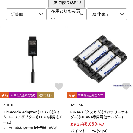
beyerdynamic
BOSS
Brauner
Bricasti Design
更に絞り込む
DTM オンライン納品
レコーディング機器
CANARE
CaTeFo
Chandler
Coil Audio
Conisis
在庫ありのみ表
新着順
20 件表示
Cranborne Audio
CROXS
CURRENT
CUSTOM TRY
示
D-F
配信/ライブ機器
楽器アクセサリ
DangerousMusic
dbx
DENON
DENON Professional
DEXIBELL
Digitech
DMSD
DPA
DRAWMER
DYNAUDIO PRO
Ear Trumpet Labs
EARTHWORKS
中古
ヴィンテージ
Ehrlund Microphone
Electro Harmonix
Electro Voice
elysia
Empirical Labs
ENHANCED AUDIO
Entreq
ESI
EVE Audio
Eventide
EXFORM
Fischer Amps
FMR AUDIO
FOCAL
Focusrite
FOSTEX
Free The Tone
FURMAN
FURUTECH
G-K
G_2Systems
GATOR
GATOR Frameworks
新品
送料無料
新品
WEB注文店頭受取可
WEB注文店頭受取可
GOLDEN AGE PROJECT
GRACE design
Gravity
ZOOM
TASCAM
Groove Tubes
HAYAKUMO
HEADREC
Hear Technologies
Timecode Adapter (TCA-1)(タイ
BH-4AA (タスカム)(バッテリーホル
HEDD
HEiL SOUND
HERCULES
Heritage Audio
ムコードアダプター)(TCXO採用)(ズ
ダー)(FR-AV4専用電池ホルダー)
ーム)
HUMPBACK ENGINEERING
IGS Audio
IK Multimedia
¥
6,050
販売価格
(税込)
¥7,700
メーカー希望小売価格
（税込）
Ikebe Original
infist Design
ISO ACOUSTICS
ISOVOX
ポイント：1%
(55pt)