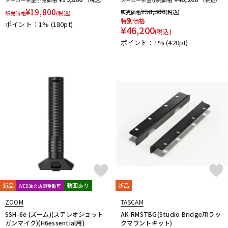
Vertigo Sound
Vintech Audio
VitalAudio
V-MODA
¥
19,800
¥
58,300
販売価格
(税込)
販売価格
(税込)
Vocal Mist
VOVOX
VOX-O-RAMA
Voyage Audio
特別価格
ポイント：1%
(180pt)
¥
46,200
WAGNUS.
WAVES
WesAudio
Wharfedale
(税込)
ポイント：1%
(420pt)
Wunder Audio
Xvive
YAMAHA
YAXI
Zahl
ZAOR
ZOOM
ZYLIA
他
キョーリツ
トーリハン
パイン・クリエイト
山本音響工芸
明工社
DrAlienSmith
NiCSo
cmf by NOTHING
Wavebone
Harrison Audio
SDM / Family Labo
新品
動画あり
新品
WEB注文店頭受取可
ZOOM
TASCAM
SSH-6e (ズーム)(ステレオショット
AK-RMSTBG(Studio Bridge用ラッ
ガンマイク)(H6essential用)
クマウントキット)