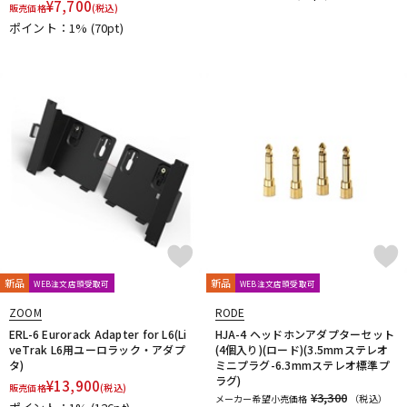
¥
7,700
販売価格
(税込)
JBL
JohnBlue Audio
JVC
JZ Microphones
K.W.S
ポイント：1%
(70pt)
KAKASHI Professional Stands
KAOTICA
KENTON
Kikutani
KLH Audio
KORG
KOSS
KOTOBUKI
KRK
KRYNA
KSdigital
KVOX
L-O
Lauten Audio
LEWITT
Lexicon
Line6
LOJECT
maag audio
MACKIE
MANLEY
marantz Professional
Marshall
MASELEC
MATRIX
M-AUDIO
Mee audio
MIDAS
Millennia
MINI-SONEX
MISTRAL
MOGAMI
Mojave Audio
Monkey Banana
MONSTER CABLE
Morton Microphone Systems
Musikelectronic Geithain
MUTEC
MUZEN
NEUMANN
Noah’sark
Nothing
OHASHI
Oktava
OLLO AUDIO
onso
ORB
Oyaide
新品
新品
WEB注文店頭受取可
WEB注文店頭受取可
P-S
ZOOM
RODE
Palmer
PEAVEY
Peluso
PhoenixAudio
PHONON
ERL-6 Eurorack Adapter for L6(Li
HJA-4 ヘッドホンアダプターセット
Pioneer DJ
Placid Audio
PMC
PreSonus
veTrak L6用ユーロラック・アダプ
(4個入り)(ロード)(3.5mmステレオ
PRIMACOUSTIC
Primo
PrismSound
PROIDEA
タ)
ミニプラグ-6.3mmステレオ標準プ
ラグ)
¥
13,900
Protection Racket
Providence
Pueblo Audio
PULSE
販売価格
(税込)
¥3,300
メーカー希望小売価格
（税込）