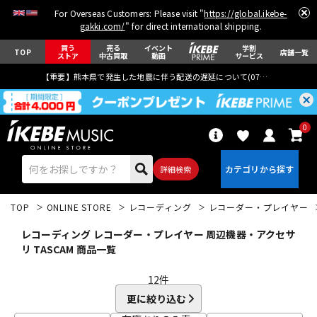
For Overseas Customers: Please visit "
https://global.ikebe-
gakki.com/
" for direct international shipping.
買う
売る
イベント
学割
TOP
店舗一覧
ストア
中古買取
動画
サービス
【重要】熊本県で発生した地震に伴う配送の遅延について(
07月29日
更新)
0
詳細検索
TOP
ONLINE STORE
レコーディング
レコーダー・プレイヤー
レコーディング レコーダー・プレイヤー 周辺機器・アクセサ
リ TASCAM 商品一覧
12
件
エレキギター
アコギ/エレアコ
更に絞り込む