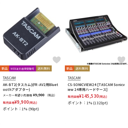
DTM オンライン納品
レコーディング機器
配信/ライブ機器
楽器アクセサリ
中古
ヴィンテージ
新品
送料無料
新品
送料無料
WEB注文店頭受取可
TASCAM
TASCAM
AK-BT2(タスカム)(FR-AV2用Bluet
CS-SONICVIEW24 [TASCAM Sonicv
oothアダプター)
iew 24専用ハードケース]
¥9,900
メーカー希望小売価格
（税込）
¥
145,530
販売価格
(税込)
¥
9,900
ポイント：1%
(1323pt)
販売価格
(税込)
ポイント：1%
(90pt)