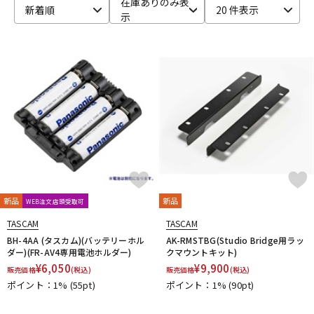
在庫ありのみ表
新着順
20 件表示
示
ベース
ウクレレ
ドラム
パーカッション
キーボード
電子ピアノ
管楽器
その他楽器
新品
新品
WEB注文店頭受取可
アンプ
エフェクター
TASCAM
TASCAM
BH-4AA (タスカム)(バッテリーホル
AK-RMSTBG(Studio Bridge用ラッ
ダー)(FR-AV4専用電池ホルダー)
クマウントキット)
¥
6,050
¥
9,900
販売価格
(税込)
販売価格
(税込)
DJ機器
DTM
ポイント：1%
(55pt)
ポイント：1%
(90pt)