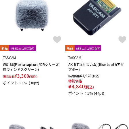
新品
新品
WEB注文店頭受取可
WEB注文店頭受取可
TASCAM
TASCAM
WS-86(Portacapture/DRシリーズ
AK-BT1(タスカム)(Bluetoothアダ
用ウィンドスクリーン)
プター)
¥
3,300
¥
4,928
販売価格
(税込)
販売価格
(税込)
特別価格
ポイント：1%
(30pt)
¥
4,840
(税込)
ポイント：1%
(44pt)