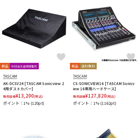
新品
新品
送料無料
WEB注文店頭受取可
TASCAM
TASCAM
AK-DCSV24 [TASCAM Sonicview 2
CS-SONICVIEW16 [TASCAM Sonicv
4用ダストカバー]
iew 16専用ハードケース]
¥
13,200
¥
127,820
販売価格
(税込)
販売価格
(税込)
ポイント：1%
(120pt)
ポイント：1%
(1162pt)