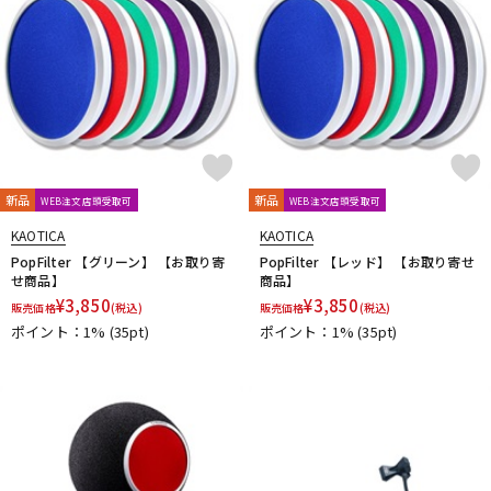
新品
新品
WEB注文店頭受取可
WEB注文店頭受取可
KAOTICA
KAOTICA
PopFilter 【グリーン】 【お取り寄
PopFilter 【レッド】 【お取り寄せ
せ商品】
商品】
¥
3,850
¥
3,850
販売価格
(税込)
販売価格
(税込)
ポイント：1%
(35pt)
ポイント：1%
(35pt)