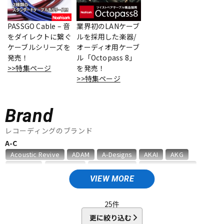
ベース
ウクレレ
PASSGO Cable – 音
業界初のLANケーブ
をダイレクトに繋ぐ
ルを採用した楽器/
ケーブルシリーズを
オーディオ用ケーブ
ドラム
パーカッション
発売！
ル「Octopass 8」
>>特集ページ
を発売！
>>特集ページ
キーボード
電子ピアノ
Brand
管楽器
その他楽器
レコーディングのブランド
A-C
Acoustic Revive
ADAM
A-Designs
AKAI
AKG
アンプ
エフェクター
Amphion
AMS Neve
Analysis Plus
Antelope Audio
API
APOGEE
ARMS
ART
ARTRIG
ATC
ATL.INC
VIEW MORE
audient
audio-technica
AUDIX
AURATONE
Avantone
DJ機器
DTM
AVID
BAE Audio
BEHRINGER
BELDEN
Bettermaker
25
件
beyerdynamic
BOSS
Brauner
Bricasti Design
更に絞り込む