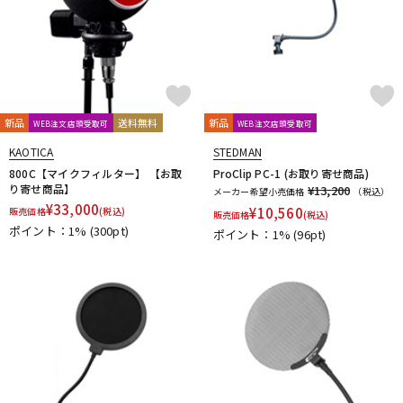
新品
送料無料
新品
WEB注文店頭受取可
WEB注文店頭受取可
KAOTICA
STEDMAN
800C【マイクフィルター】 【お取
ProClip PC-1 (お取り寄せ商品)
り寄せ商品】
¥13,200
メーカー希望小売価格
（税込）
¥
33,000
¥
10,560
販売価格
(税込)
販売価格
(税込)
ポイント：1%
(300pt)
ポイント：1%
(96pt)