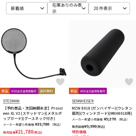
CANARE
CaTeFo
Chandler
Coil Audio
Conisis
DTM オンライン納品
レコーディング機器
在庫ありのみ表
新着順
20 件表示
Cranborne Audio
CROXS
CURRENT
CUSTOM TRY
示
D-F
DangerousMusic
dbx
DENON
DENON Professional
配信/ライブ機器
楽器アクセサリ
DEXIBELL
Digitech
DMSD
DPA
DRAWMER
DYNAUDIO PRO
Ear Trumpet Labs
EARTHWORKS
Ehrlund Microphone
Electro Harmonix
Electro Voice
中古
ヴィンテージ
elysia
Empirical Labs
ENHANCED AUDIO
Entreq
ESI
EVE Audio
Eventide
EXFORM
Fischer Amps
FMR AUDIO
FOCAL
Focusrite
FOSTEX
Free The Tone
FURMAN
FURUTECH
G-K
G_2Systems
GATOR
GATOR Frameworks
新品
送料無料
新品
WEB注文店頭受取可
WEB注文店頭受取可
GOLDEN AGE PROJECT
GRACE design
Gravity
STEDMAN
SENNHEISER
Groove Tubes
HAYAKUMO
HEADREC
Hear Technologies
【予約商品・次回納期未定】Proscr
MZW 8018 (ゼンハイザー)(ウレタン
HEDD
HEiL SOUND
HERCULES
Heritage Audio
een XL V2 (ステッドマン)(メタルポ
風防)(ウィンドガード)(MKH8018用)
ップガード)(グースネック付き)
¥5,170
HUMPBACK ENGINEERING
IGS Audio
IK Multimedia
メーカー希望小売価格
（税込）
¥21,780
メーカー希望小売価格
（税込）
¥
5,390
Ikebe Original
infist Design
ISO ACOUSTICS
ISOVOX
販売価格
(税込)
¥
21,780
特別価格
販売価格
(税込)
JBL
JohnBlue Audio
JVC
JZ Microphones
K.W.S