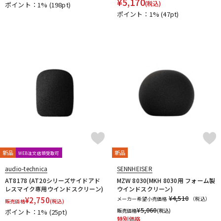
¥
5,170
(税込)
ポイント：1%
(198pt)
KAKASHI Professional Stands
KAOTICA
KENTON
Kikutani
ポイント：1%
(47pt)
KLH Audio
KORG
KOSS
KOTOBUKI
KRK
KRYNA
KSdigital
KVOX
L-O
Lauten Audio
LEWITT
Lexicon
Line6
LOJECT
maag audio
MACKIE
MANLEY
marantz Professional
Marshall
MASELEC
MATRIX
M-AUDIO
Mee audio
MIDAS
Millennia
MINI-SONEX
MISTRAL
MOGAMI
Mojave Audio
Monkey Banana
MONSTER CABLE
Morton Microphone Systems
Musikelectronic Geithain
MUTEC
MUZEN
NEUMANN
Noah’sark
Nothing
OHASHI
Oktava
OLLO AUDIO
onso
ORB
Oyaide
P-S
新品
新品
WEB注文店頭受取可
Palmer
PEAVEY
Peluso
PhoenixAudio
PHONON
audio-technica
SENNHEISER
Pioneer DJ
Placid Audio
PMC
PreSonus
AT8178 (AT20シリーズサイドアド
MZW 8030(MKH 8030用 フォーム製
PRIMACOUSTIC
Primo
PrismSound
PROIDEA
レスマイク専用ウインドスクリーン)
ウインドスクリーン)
¥4,510
Protection Racket
¥
2,750
Providence
メーカー希望小売価格
Pueblo Audio
PULSE
（税込）
販売価格
(税込)
¥
5,060
Purple audio
QUIK LOK
Radial
販売価格
Rational Acoustics
(税込)
ポイント：1%
(25pt)
特別価格