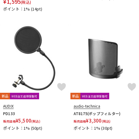
¥
1,595
(税込)
Vocal Mist
VOVOX
VOX-O-RAMA
Voyage Audio
ポイント：1%
(14pt)
WAGNUS.
WAVES
WesAudio
Wharfedale
Wunder Audio
Xvive
YAMAHA
YAXI
Zahl
ZAOR
ZOOM
ZYLIA
他
キョーリツ
トーリハン
パイン・クリエイト
山本音響工芸
明工社
DrAlienSmith
NiCSo
cmf by NOTHING
Wavebone
Harrison Audio
SDM / Family Labo
新品
新品
WEB注文店頭受取可
WEB注文店頭受取可
AUDIX
audio-technica
PD133
AT8175(ポップフィルター)
¥
5,500
¥
3,300
販売価格
(税込)
販売価格
(税込)
ポイント：1%
(50pt)
ポイント：1%
(30pt)