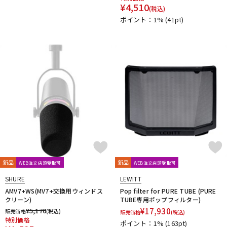
reloop
reProducer Audio
Rhapsodio
RODE
¥
4,510
(税込)
Roger Mayer
Roland
Ronk Japan
Roswell Pro Audio
ポイント：1%
(41pt)
RoyerLabs
RUPERT NEVE DESIGNS
Rycote
Samar Audio Design
sanken
SANWA SUPPLY
SCHOEPS
sE Electronics
Seide
SENNHEISER
Shadow Hills Industries
SHINYA’S STUDIO
SHIZUKA
SHURE
SlateDigital
SLR Studios
SONTRONICS
SONY
SoundCraft
Soyuz
SPL
SSL(Solid State Logic)
STAX
STAY
STEDMAN
Steven Slate Audio
Superlux
SUZUKI
Sym・Proceed
T-Z
TAKACHI
TAMA
TANNOY
TASCAM
tc electronic
TC helicon
Tech
Teenage Engineering
TELEFUNKEN
Thermionic Culture
TOMOCA
Tonelux
Townsend Labs
新品
新品
WEB注文店頭受取可
WEB注文店頭受取可
T-REX
TRIAL
Triprop
TRITON AUDIO
TRUE DYNA
SHURE
LEWITT
TUBE-TECH
UDG
ULTIMATE
ULTRASONE
AMV7+WS(MV7+交換用ウィンドス
Pop filter for PURE TUBE (PURE
Umbrella Company
United Studio Technologies
クリーン)
TUBE専用ポップフィルター)
Universal Audio
unknown
VELCRO(R) Brand
Vermona
¥
5,170
¥
17,930
販売価格
(税込)
販売価格
(税込)
特別価格
Vertigo Sound
Vintech Audio
VitalAudio
V-MODA
ポイント：1%
(163pt)