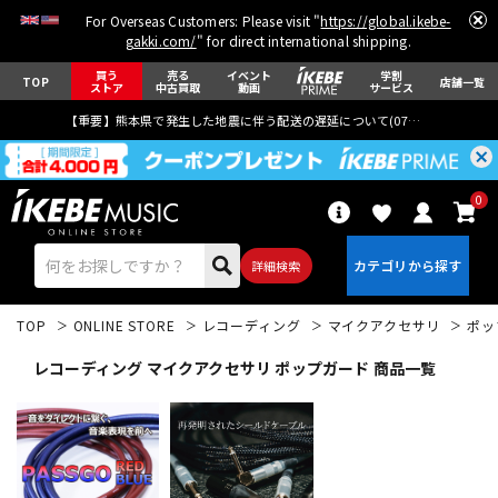
For Overseas Customers: Please visit "
https://global.ikebe-
gakki.com/
" for direct international shipping.
買う
売る
イベント
学割
TOP
店舗一覧
ストア
中古買取
動画
サービス
【重要】熊本県で発生した地震に伴う配送の遅延について(
07月29日
更新)
0
詳細検索
TOP
ONLINE STORE
レコーディング
マイクアクセサリ
ポッ
レコーディング マイクアクセサリ ポップガード 商品一覧
エレキギター
アコギ/エレアコ