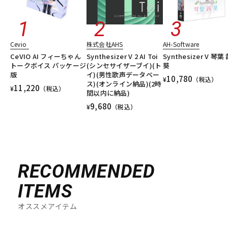
Cevio
株式会社AHS
AH-Software
CeVIO AI フィーちゃん
Synthesizer V 2 AI Toi
Synthesizer V 琴葉
トークボイス パッケージ
(シンセサイザーブイ)(ト
葵
版
イ)(男性歌声データベー
10,780
¥
（税込）
ス)(オンライン納品)(2時
11,220
¥
（税込）
間以内に納品)
9,680
¥
（税込）
RECOMMENDED
ITEMS
オススメアイテム