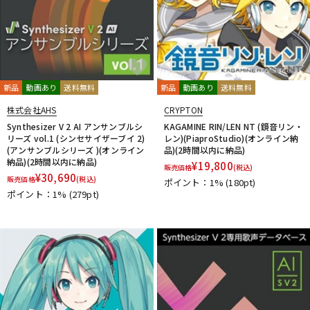
新品
動画あり
送料無料
新品
動画あり
送料無料
株式会社AHS
CRYPTON
Synthesizer V 2 AI アンサンブルシ
KAGAMINE RIN/LEN NT (鏡音リン・
リーズ vol.1 (シンセサイザーブイ 2)
レン)(PiaproStudio)(オンライン納
(アンサンブルシリーズ )(オンライン
品)(2時間以内に納品)
納品)(2時間以内に納品)
¥
19,800
販売価格
(税込)
¥
30,690
販売価格
(税込)
ポイント：1%
(180pt)
ポイント：1%
(279pt)