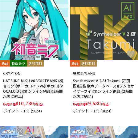
新品
動画あり
送料無料
新品
送料無料
CRYPTON
株式会社AHS
HATSUNE MIKU V6 VOICEBANK (初
Synthesizer V 2 AI Takumi (石田
音ミク)(ボーカロイドV6)(ボカロ)(V
匠)(男性歌声データベース)(シンセサ
OCALOID6)(オンライン納品)(2時間
イザーブイ)(オンライン納品)(2時間
以内に納品)
以内に納品)
¥
10,780
¥
9,680
販売価格
(税込)
販売価格
(税込)
ポイント：1%
(98pt)
ポイント：1%
(88pt)