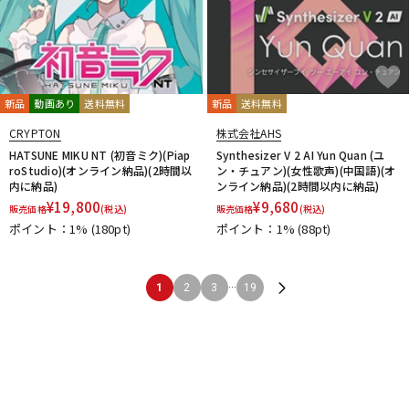
新品
動画あり
送料無料
新品
送料無料
CRYPTON
株式会社AHS
HATSUNE MIKU NT (初音ミク)(Piap
Synthesizer V 2 AI Yun Quan (ユ
roStudio)(オンライン納品)(2時間以
ン・チュアン)(女性歌声)(中国語)(オ
内に納品)
ンライン納品)(2時間以内に納品)
¥
19,800
¥
9,680
販売価格
(税込)
販売価格
(税込)
ポイント：1%
(180pt)
ポイント：1%
(88pt)
...
1
2
3
19