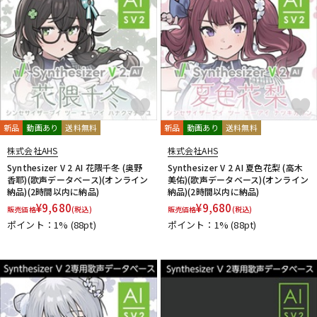
新品
動画あり
送料無料
新品
動画あり
送料無料
株式会社AHS
株式会社AHS
Synthesizer V 2 AI 花隈千冬 (奥野
Synthesizer V 2 AI 夏色花梨 (高木
香耶)(歌声データベース)(オンライン
美佑)(歌声データベース)(オンライン
納品)(2時間以内に納品)
納品)(2時間以内に納品)
¥
9,680
¥
9,680
販売価格
(税込)
販売価格
(税込)
ポイント：1%
(88pt)
ポイント：1%
(88pt)