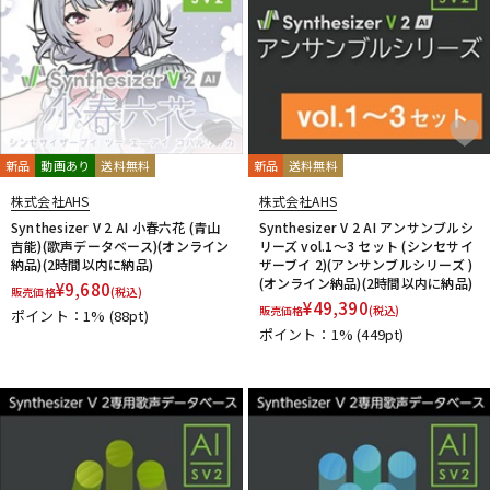
新品
動画あり
送料無料
新品
送料無料
株式会社AHS
株式会社AHS
Synthesizer V 2 AI 小春六花 (青山
Synthesizer V 2 AI アンサンブルシ
吉能)(歌声データベース)(オンライン
リーズ vol.1～3 セット (シンセサイ
納品)(2時間以内に納品)
ザーブイ 2)(アンサンブルシリーズ )
(オンライン納品)(2時間以内に納品)
¥
9,680
販売価格
(税込)
¥
49,390
販売価格
(税込)
ポイント：1%
(88pt)
ポイント：1%
(449pt)