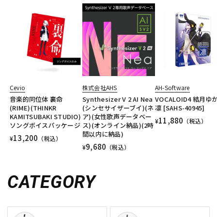
Cevio
株式会社AHS
AH-Software
音楽的同位体 裏命
Synthesizer V 2 AI Nea
VOCALOID4 結月ゆ
(RIME)(THINKR
(シンセサイザーブイ)(ネ
凛 [SAHS-40945]
KAMITSUBAKI STUDIO)
ア)(女性歌声データベー
11,880
¥
（税込）
ソングボイスパッケージ
ス)(オンライン納品)(2時
間以内に納品)
13,200
¥
（税込）
9,680
¥
（税込）
CATEGORY