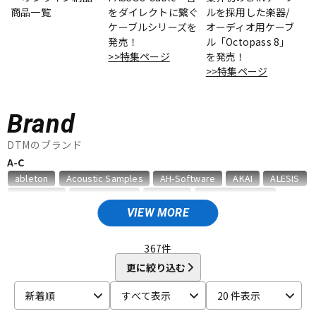
商品一覧
をダイレクトに繋ぐ
ルを採用した楽器/
ケーブルシリーズを
オーディオ用ケーブ
ドラム
パーカッション
発売！
ル「Octopass 8」
>>特集ページ
を発売！
>>特集ページ
キーボード
電子ピアノ
Brand
管楽器
その他楽器
DTMのブランド
A-C
ableton
Acoustic Samples
AH-Software
AKAI
ALESIS
アンプ
エフェクター
AMS Neve
Analog Cases
Antares
Antelope Audio
APOGEE
Artiphon
ARTRIG
Arturia
ATL.INC
audient
VIEW MORE
Audioease
audio-technica
AVID
BestService
BFD
DJ機器
DTM
BITWIG
Blackstar
BOSS
celemony
Cevio
367
件
CINESAMPLES
CME PRO
CRIMSON TECHNOLOGY
更に絞り込む
CRYPTON
DTM オンライン納品
レコーディング機器
新着順
すべて表示
20 件表示
D-I
DAHUA
DECKSAVER
DiGiGrid
DOTEC AUDIO