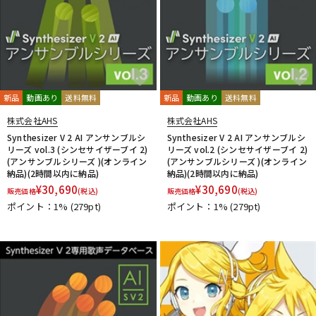
新品
動画あり
送料無料
新品
動画あり
送料無料
株式会社AHS
株式会社AHS
Synthesizer V 2 AI アンサンブルシ
Synthesizer V 2 AI アンサンブルシ
リーズ vol.3 (シンセサイザーブイ 2)
リーズ vol.2 (シンセサイザーブイ 2)
(アンサンブルシリーズ )(オンライン
(アンサンブルシリーズ )(オンライン
納品)(2時間以内に納品)
納品)(2時間以内に納品)
¥
30,690
¥
30,690
販売価格
(税込)
販売価格
(税込)
ポイント：1%
(279pt)
ポイント：1%
(279pt)