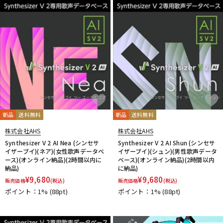
RUPERT NEVE DESIGNS
S-T
SANWA SUPPLY
SENNHEISER
serato
SHURE
SLATE AUDIO
SlateDigital
Softube
Sonarworks
Sonic Studio
Sonnox
SoundToys
SPECTRASONICS
SSL(Solid State Logic)
Steinberg
Steven Slate Audio
stokyo
STREZOV SAMPLING
Studiologic
SynchroArts
SYNTHOGY
TAC SYSTEM
TASCAM
tc electronic
TC helicon
Teenage Engineering
Thrustmaster
TOONTRACK
Tracktion
TRUE DYNA
新品
送料無料
新品
送料無料
U-Z
株式会社AHS
株式会社AHS
UDG
u-he（ユーヒー）
UJAM
Universal Audio
Synthesizer V 2 AI Nea (シンセサ
Synthesizer V 2 AI Shun (シンセサ
unknown
UVI
Vengeance Sound
VI Labs
VIENNA
イザーブイ)(ネア)(女性歌声データベ
イザーブイ)(シュン)(男性歌声データ
ース)(オンライン納品)(2時間以内に
ベース)(オンライン納品)(2時間以内
Vital Arts
Waldorf
Wave Machine Labs
WaveDNA
納品)
に納品)
WAVES
Whirlwind
XFER RECORDS
xlnaudio
XSONIC
¥
9,680
¥
9,680
販売価格
(税込)
販売価格
(税込)
YAMAHA
ZAOR
ZOOM
ポイント：1%
(88pt)
ポイント：1%
(88pt)
他
1st PLACE
360 Reality Audio
RELAB Development