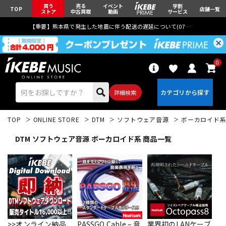
買う
売る
イベント
学割
TOP
店舗一覧
ストア
中古買取
動画
サービス
【重要】熊本県で発生した地震に伴う配送の遅延について(
07月29日
更新)
0
詳細検索
TOP
ONLINE STORE
DTM
ソフトウェア音源
ボーカロイド
DTM ソフトウェア音源 ボーカロイド系 商品一覧
エレキギター
アコギ/エレアコ
ベース
ウクレレ
>>オンライン納品
PASSGO Cable – 音
業界初のLANケーブ