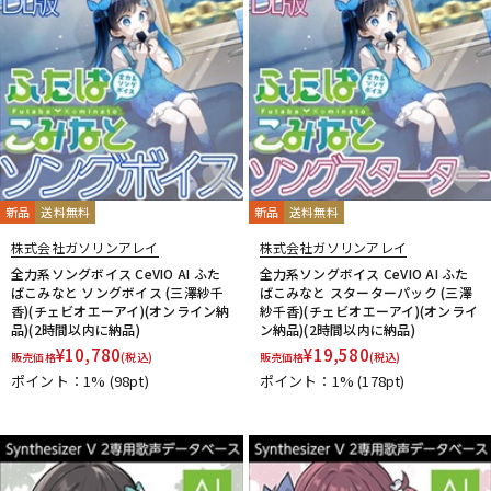
新品
送料無料
新品
送料無料
株式会社ガソリンアレイ
株式会社ガソリンアレイ
全力系ソングボイス CeVIO AI ふた
全力系ソングボイス CeVIO AI ふた
ばこみなと ソングボイス (三澤紗千
ばこみなと スターターパック (三澤
香)(チェビオエーアイ)(オンライン納
紗千香)(チェビオエーアイ)(オンライ
品)(2時間以内に納品)
ン納品)(2時間以内に納品)
¥
10,780
¥
19,580
販売価格
(税込)
販売価格
(税込)
ポイント：1%
(98pt)
ポイント：1%
(178pt)