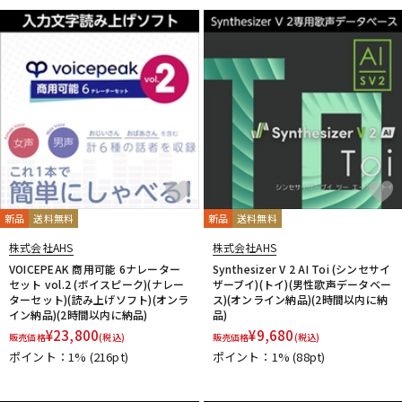
EAST WEST
ENHANCIA
ESI
Eventide
Expressive E
配信/ライブ機器
楽器アクセサリ
FabFilter
FLUX::
Focusrite
Future Audio Workshop
GARRITAN
GATOR Frameworks
GRACE design
HEAVYOCITY
HEiL SOUND
HERCULES
ICON
中古
ヴィンテージ
iConnectivity
IK Multimedia
Ikebe Original
IMAGE LINE SOFTWARE
Inspired Acoustics
INTERNET
iZotope
K-N
KAWAI
KAWAII FUTURESAMPLES
KENTON
Kikutani
Klevgrand
KORG
Krotos
LEWITT
Lexicon
Lynx
新品
送料無料
新品
送料無料
MACKIE
M-AUDIO
McDSP
MIDIPLUS
MONSTER CABLE
株式会社AHS
株式会社AHS
moog
MOTU
MUTEC
Native Instruments
VOICEPEAK 商用可能 6ナレーター
Synthesizer V 2 AI Toi (シンセサイ
Nektar Technology
NEUMANN
NOVATION
Nugen Audio
セット vol.2 (ボイスピーク)(ナレー
ザーブイ)(トイ)(男性歌声データベー
ターセット)(読み上げソフト)(オンラ
ス)(オンライン納品)(2時間以内に納
O-R
イン納品)(2時間以内に納品)
品)
OVERLOUD
Oyaide
Pearl
PG Music
Pitch Innovations
¥
23,800
¥
9,680
販売価格
(税込)
販売価格
(税込)
Plugin Alliance
POLYVERSE
Positive Grid
PreSonus
ポイント：1%
(216pt)
ポイント：1%
(88pt)
PrismSound
PROJECT SAM
Prominy
Radial
Rational Acoustics
Rob Papen
RODE
Roland
ROLI