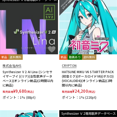
FREQPORT
Glorious
Mntra
Minimal Audio
cmf by NOTHING
新品
送料無料
新品
動画あり
送料無料
株式会社AHS
CRYPTON
Synthesizer V 2 AI Lina (シンセサ
HATSUNE MIKU V6 STARTER PACK
イザーブイ )(リナ)(女性歌声データ
(初音ミク)(ボーカロイドV6)(ボカロ)
ベース)(オンライン納品)(2時間以内
(VOCALOID6)(オンライン納品)(2時
に納品)
間以内に納品)
¥
9,680
¥
24,200
販売価格
(税込)
販売価格
(税込)
ポイント：1%
(88pt)
ポイント：1%
(220pt)