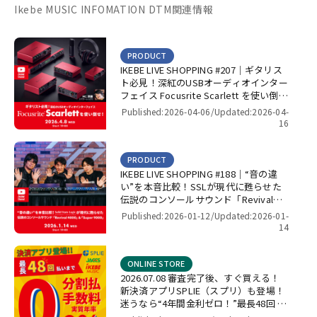
Ikebe MUSIC INFOMATION DTM関連情報
PRODUCT
IKEBE LIVE SHOPPING #207｜ギタリス
ト必見！深紅のUSBオーディオインター
フェイス Focusrite Scarlett を使い倒
せ！【presented by パワーレック】
Published:2026-04-06/
Updated:2026-04-
16
PRODUCT
IKEBE LIVE SHOPPING #188｜“音の違
い”を本音比較！SSLが現代に甦らせた
伝説のコンソールサウンド「Revival
4000」＆「Super 9000」【presented
Published:2026-01-12/
Updated:2026-01-
by パワーレック】
14
ONLINE STORE
2026.07.08 審査完了後、すぐ買える！
新決済アプリSPLIE（スプリ）も登場！
迷うなら“4年間金利ゼロ！”最長48回 無
金利キャンペーン