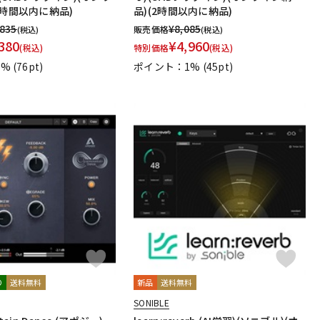
2時間以内に納品)
品)(2時間以内に納品)
,835
¥
8,085
販売価格
(税込)
(税込)
380
¥
4,960
(税込)
特別価格
(税込)
1%
(76pt)
ポイント：1%
(45pt)
り
送料無料
新品
送料無料
SONIBLE