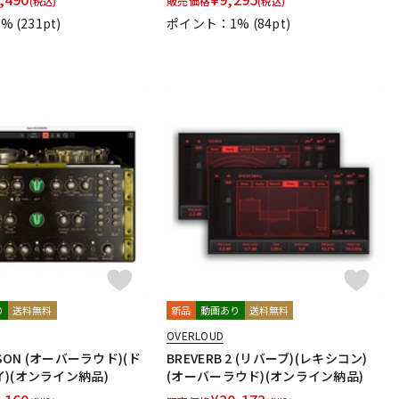
販売価格
(税込)
(税込)
1%
(231pt)
ポイント：1%
(84pt)
り
送料無料
新品
動画あり
送料無料
OVERLOUD
OSON (オーバーラウド)(ド
BREVERB 2 (リバーブ)(レキシコン)
)(オンライン納品)
(オーバーラウド)(オンライン納品)