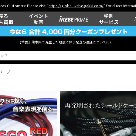
eas Customers: Please visit "
https://global.ikebe-gakki.com/
" for direct intern
売る
イベント
学割
古買取
動画
サービス
【重要】熊本県で発生した地震に伴う配送の遅延について(
07月29日
更新)
バーブ
ベース
ウクレレ
管楽器
その他楽器