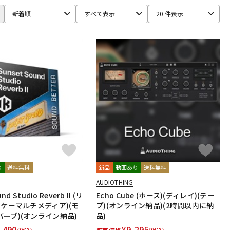
iginal
IMAGE LINE SOFTWARE
Inspired Acoustics
新着順
すべて表示
20 件表示
M-AUDIO
McDSP
MIDIPLUS
MONSTER CABLE
moog
mSound
PROJECT SAM
Prominy
Radial
ox
SoundToys
SPECTRASONICS
SSL(Solid State Logic)
CAM
tc electronic
TC helicon
Teenage Engineering
dorf
Wave Machine Labs
WaveDNA
WAVES
Whirlwind
り
送料無料
新品
動画あり
送料無料
AUDIOTHING
nd Studio Reverb II (リ
Echo Cube (ホース)(ディレイ)(テー
イケーマルチメディア)(モ
プ)(オンライン納品)(2時間以内に納
ーブ)(オンライン納品)
品)
,490
¥
9,295