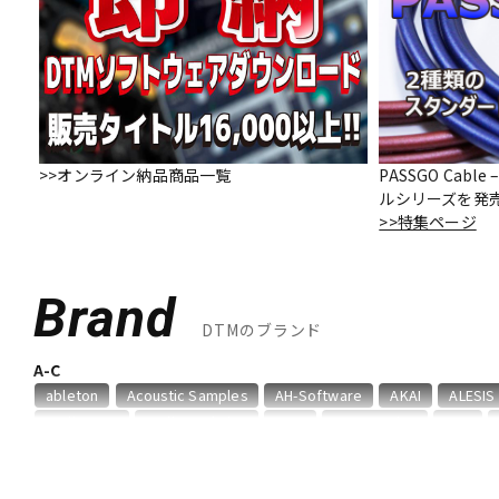
DJ機器
DTM
中古
ヴィンテー
>>オンライン納品商品一覧
PASSGO Cab
ルシリーズを発
>>特集ページ
Brand
DTMのブランド
A-C
ableton
Acoustic Samples
AH-Software
AKAI
ALESIS
Audioease
audio-technica
AVID
BestService
BFD
D-I
DAHUA
DECKSAVER
DiGiGrid
DOTEC AUDIO
EAST WES