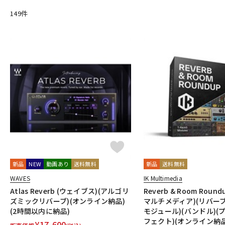
GATOR Frameworks
GRACE design
HEAVYOCITY
HEiL SO
149
件
INTERNET
iZotope
K-N
KAWAI
KAWAII FUTURESAMPLES
KENTON
Kikutani
Kle
MOTU
MUTEC
Native Instruments
Nektar Technology
O-R
OVERLOUD
Oyaide
Pearl
PG Music
Pitch Innovations
Rational Acoustics
Rob Papen
RODE
Roland
ROLI
S-T
SANWA SUPPLY
SENNHEISER
serato
SHURE
SLATE AU
Steinberg
Steven Slate Audio
stokyo
STREZOV SAMPLI
Thrustmaster
TOONTRACK
Tracktion
TRUE DYNA
U-Z
UDG
u-he（ユーヒー）
UJAM
Universal Audio
unknow
新品
NEW
動画あり
送料無料
新品
送料無料
XFER RECORDS
xlnaudio
XSONIC
YAMAHA
ZAOR
WAVES
IK Multimedia
他
Atlas Reverb (ウェイブス)(アルゴリ
Reverb & Room Roun
1st PLACE
360 Reality Audio
RELAB Development
FREQP
ズミックリバーブ)(オンライン納品)
マルチメディア)(リバーブ)(
(2時間以内に納品)
モジュール)(バンドル)(
フェクト)(オンライン納品
¥
17,600