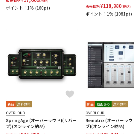
販売価格
(税込)
¥
118,980
販売価格
(税込)
ポイント：1%
(160pt)
ポイント：1%
(1081pt)
新品
送料無料
新品
動画あり
送料無料
OVERLOUD
OVERLOUD
SpringAge (オーバーラウド)(リバー
Rematrix (オーバーラ
ブ)(オンライン納品)
ブ)(オンライン納品)