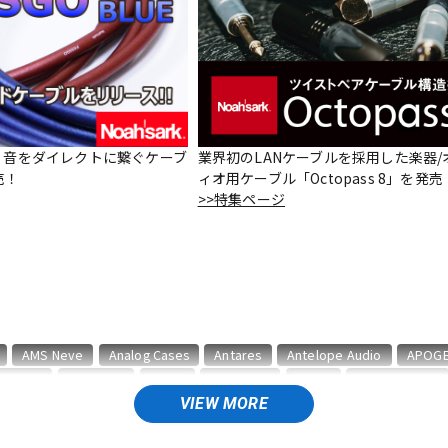
DTM オンラ
レコーディン
イン納品
グ機器
ジ
le – 音をダイレクトに繋ぐケーブ
業界初のLANケーブルを採用した楽器/
売！
ィオ用ケーブル「Octopass 8」を発売
>>特集ページ
AMS Neve
Analog Cases
Antares
Antelope Audio
APOG
BITWIG
Blackstar
BOSS
celemony
Cevio
CINESAMPLES
VIEW MORE
T
ENHANCIA
ESI
Eventide
Expressive E
FabFilter
FLUX