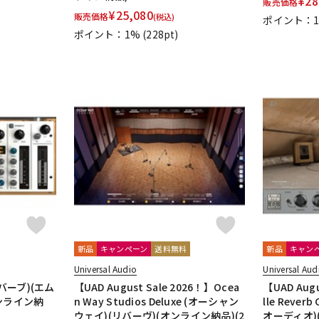
¥
28
販売価格
¥
25,080
販売価格
(税込)
ポイント：
ポイント：1%
(228pt)
新品
キャンペーン
送料無料
新品
キャン
Universal Audio
Universal Aud
(リバーブ)(エム
【UAD August Sale 2026！】Ocea
【UAD Augu
ンライン納
n Way Studios Deluxe (オーシャン
lle Reve
ウェイ)(リバーヴ)(オンライン納品)(2
オーディオ)