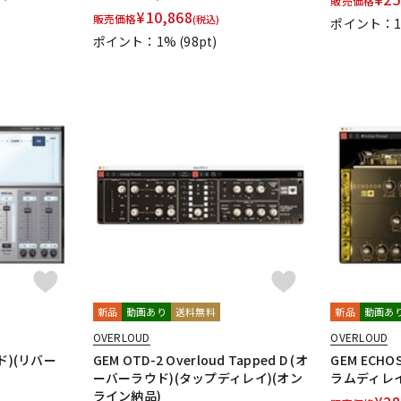
販売価格
¥
10,868
販売価格
(税込)
ポイント：
ポイント：1%
(98pt)
新品
動画あり
送料無料
新品
動画あ
OVERLOUD
OVERLOUD
ウド)(リバー
GEM OTD-2 Overloud Tapped D (オ
GEM ECH
ーバーラウド)(タップディレイ)(オン
ラムディレイ
ライン納品)