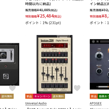
時間以内に納品)
イン納品)(
¥
41,085
¥
32
販売価格
販売価格
(税込)
¥
25,484
¥
8,
特別価格
(税込)
特別価格
ポイント：1%
(231pt)
ポイント：
送料無料
新品
キャンペーン
送料無料
新品
動画あ
Universal Audio
APOGEE