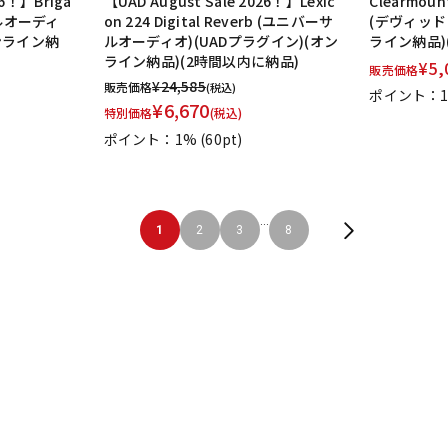
26！】Briga
【UAD August Sale 2026！】Lexic
Clearmoun
サルオーディ
on 224 Digital Reverb (ユニバーサ
(デヴィッド
オンライン納
ルオーディオ)(UADプラグイン)(オン
ライン納品)
ライン納品)(2時間以内に納品)
¥
5,
販売価格
¥
24,585
販売価格
(税込)
ポイント：
¥
6,670
特別価格
(税込)
ポイント：1%
(60pt)
...
1
2
3
8