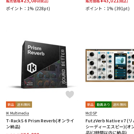
¥
25,080
¥
43,021
販売価格
販売価格
(税込)
(税込)
ポイント：1%
(228pt)
ポイント：1%
(391pt)
新品
送料無料
新品
動画あり
送料無料
IK Multimedia
McDSP
T-RackS 6 Prism Reverb(オンライ
FutzVerb Native v7 
ン納品)
シーディーエスピー)(オ
品)(2時間以内に納品)