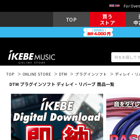
For Overs
買う
TOP
ストア
中
TOP
ONLINE STORE
DTM
プラグインソフト
ディレイ・リ
DTM プラグインソフト ディレイ・リバーブ 商品一覧
アコギ/エレ
エレキギター
アコ
キーボード
電子ピアノ