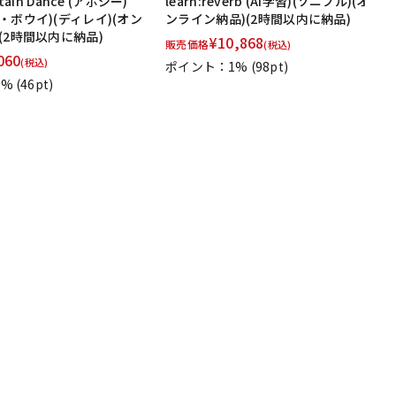
tain Dance (アポジー)
learn:reverb (AI学習)(ソニブル)(オ
・ボウイ)(ディレイ)(オン
ンライン納品)(2時間以内に納品)
(2時間以内に納品)
¥
10,868
販売価格
(税込)
060
(税込)
ポイント：1%
(98pt)
1%
(46pt)