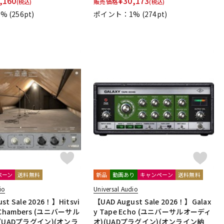
,160
¥
30,173
販売価格
(税込)
(税込)
1%
(256pt)
ポイント：1%
(274pt)
ペーン
送料無料
新品
動画あり
キャンペーン
送料無料
io
Universal Audio
st Sale 2026！】Hitsvi
【UAD August Sale 2026！】Galax
rb Chambers (ユニバーサル
y Tape Echo (ユニバーサルオーディ
(UADプラグイン)(オンラ
オ)(UADプラグイン)(オンライン納