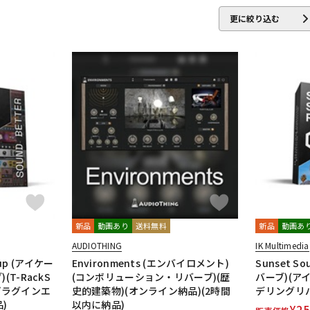
UND
HERCULES
ICON
iConnectivity
IK Multimedia
Ikebe Or
更に絞り込む
vgrand
KORG
Krotos
LEWITT
Lexicon
Lynx
MACKIE
NEUMANN
NOVATION
Nugen Audio
Plugin Alliance
POLYVERSE
Positive Grid
PreSonus
Pris
RUPERT NEVE DESIGNS
DIO
SlateDigital
Softube
Sonarworks
Sonic Studio
Sonn
NG
Studiologic
SynchroArts
SYNTHOGY
TAC SYSTEM
TAS
n
UVI
Vengeance Sound
VI Labs
VIENNA
Vital Arts
Wal
新品
動画あり
送料無料
新品
動画あ
ZOOM
AUDIOTHING
IK Multimedia
dup (アイケー
Environments (エンバイロメント)
Sunset Sou
ORT
Glorious
Mntra
Minimal Audio
cmf by NOTHING
T-RackS
(コンボリューション・リバーブ)(歴
バーブ)(ア
プラグインエ
史的建築物)(オンライン納品)(2時間
デリングリバ
)
以内に納品)
¥
25