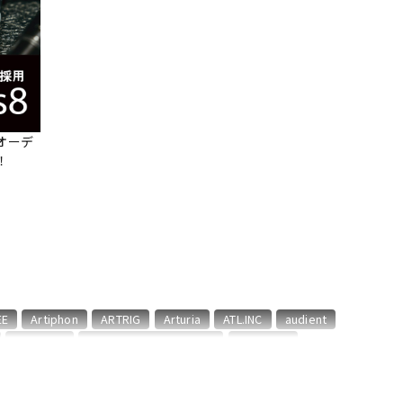
配信/ライブ
楽器アクセサ
機器
リ
オーデ
！
EE
Artiphon
ARTRIG
Arturia
ATL.INC
audient
CME PRO
CRIMSON TECHNOLOGY
CRYPTON
::
Focusrite
Future Audio Workshop
GARRITAN