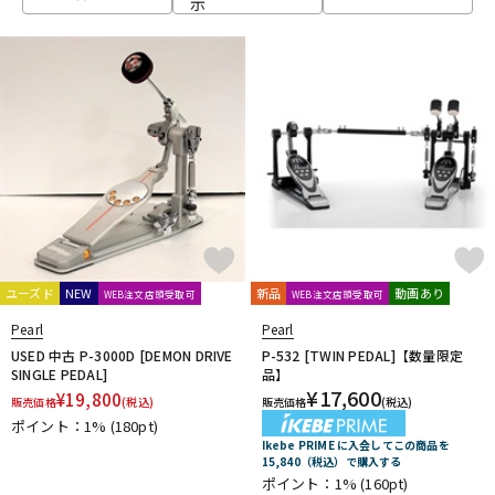
示
ベース
ウクレレ
ドラム
パーカッション
キーボード
電子ピアノ
管楽器
その他楽器
ユーズド
NEW
新品
動画あり
WEB注文店頭受取可
WEB注文店頭受取可
Pearl
Pearl
アンプ
エフェクター
USED 中古 P-3000D [DEMON DRIVE
P-532 [TWIN PEDAL]【数量限定
SINGLE PEDAL]
品】
¥
17,600
¥
19,800
販売価格
(税込)
販売価格
(税込)
ポイント：1%
(180pt)
DJ機器
DTM
Ikebe PRIME に入会してこの商品を
15,840（税込）で購入する
ポイント：1%
(160pt)