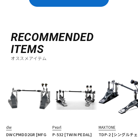
RECOMMENDED
ITEMS
オススメアイテム
dw
Pearl
MAXTONE
DWCPMDD2GR [MFG
P-532 [TWIN PEDAL]
TDP-2 [シングルチ