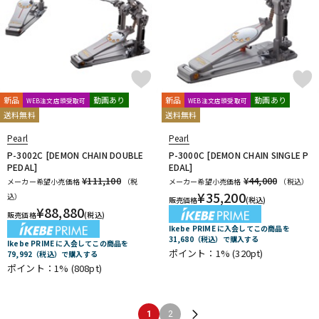
新品
動画あり
新品
動画あり
WEB注文店頭受取可
WEB注文店頭受取可
送料無料
送料無料
Pearl
Pearl
P-3002C [DEMON CHAIN DOUBLE
P-3000C [DEMON CHAIN SINGLE P
PEDAL]
EDAL]
¥111,100
¥44,000
メーカー希望小売価格
（税
メーカー希望小売価格
（税込）
¥
35,200
込）
販売価格
(税込)
¥
88,880
販売価格
(税込)
Ikebe PRIME に入会してこの商品を
31,680（税込）で購入する
Ikebe PRIME に入会してこの商品を
ポイント：1%
(320pt)
79,992（税込）で購入する
ポイント：1%
(808pt)
1
2