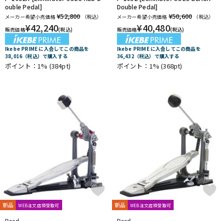
ouble Pedal]
Double Pedal]
¥52,800
¥50,600
メーカー希望小売価格
（税込）
メーカー希望小売価格
（税込）
¥
42,240
¥
40,480
販売価格
(税込)
販売価格
(税込)
Ikebe PRIME に入会してこの商品を
Ikebe PRIME に入会してこの商品を
38,016（税込）で購入する
36,432（税込）で購入する
ポイント：1%
(384pt)
ポイント：1%
(368pt)
新品
新品
WEB注文店頭受取可
WEB注文店頭受取可
Pearl
Pearl