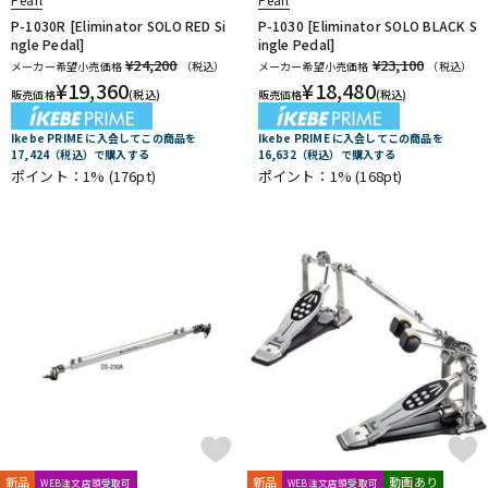
P-1030R [Eliminator SOLO RED Si
P-1030 [Eliminator SOLO BLACK S
ngle Pedal]
ingle Pedal]
¥24,200
¥23,100
メーカー希望小売価格
（税込）
メーカー希望小売価格
（税込）
¥
19,360
¥
18,480
販売価格
(税込)
販売価格
(税込)
Ikebe PRIME に入会してこの商品を
Ikebe PRIME に入会してこの商品を
17,424（税込）で購入する
16,632（税込）で購入する
ポイント：1%
(176pt)
ポイント：1%
(168pt)
新品
新品
動画あり
WEB注文店頭受取可
WEB注文店頭受取可