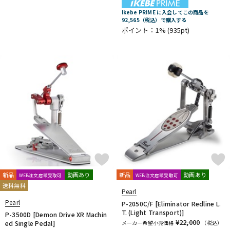
Ikebe PRIME に入会してこの商品を
92,565（税込）で購入する
ポイント：1%
(935pt)
新品
動画あり
新品
動画あり
WEB注文店頭受取可
WEB注文店頭受取可
送料無料
Pearl
Pearl
P-2050C/F [Eliminator Redline L.
T. (Light Transport)]
P-3500D [Demon Drive XR Machin
¥22,000
ed Single Pedal]
メーカー希望小売価格
（税込）