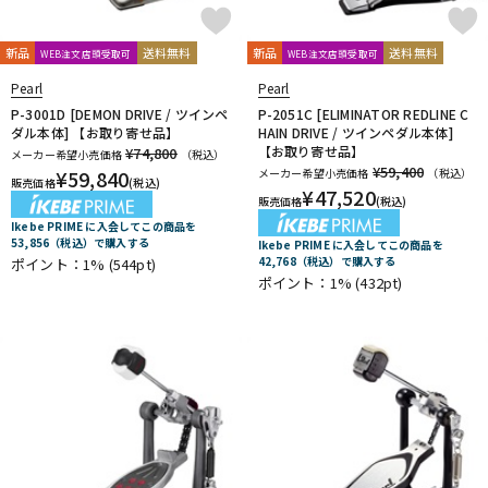
新品
送料無料
新品
送料無料
WEB注文店頭受取可
WEB注文店頭受取可
Pearl
Pearl
P-3001D [DEMON DRIVE / ツインペ
P-2051C [ELIMINATOR REDLINE C
ダル本体] 【お取り寄せ品】
HAIN DRIVE / ツインペダル本体]
【お取り寄せ品】
¥74,800
メーカー希望小売価格
（税込）
¥59,400
¥
59,840
メーカー希望小売価格
（税込）
販売価格
(税込)
¥
47,520
販売価格
(税込)
Ikebe PRIME に入会してこの商品を
53,856（税込）で購入する
Ikebe PRIME に入会してこの商品を
42,768（税込）で購入する
ポイント：1%
(544pt)
ポイント：1%
(432pt)