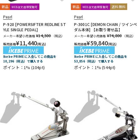
新品
新品
送料無料
WEB注文店頭受取可
WEB注文店頭受取可
Pearl
Pearl
P-920 [POWERSIFTER REDLINE ST
P-3001C [DEMON CHAIN / ツインペ
YLE SINGLE PEDAL]
ダル本体] 【お取り寄せ品】
¥14,300
¥74,800
メーカー希望小売価格
（税込）
メーカー希望小売価格
（税込）
¥
11,440
¥
59,840
販売価格
(税込)
販売価格
(税込)
Ikebe PRIME に入会してこの商品を
Ikebe PRIME に入会してこの商品を
10,296（税込）で購入する
53,856（税込）で購入する
ポイント：1%
(104pt)
ポイント：1%
(544pt)