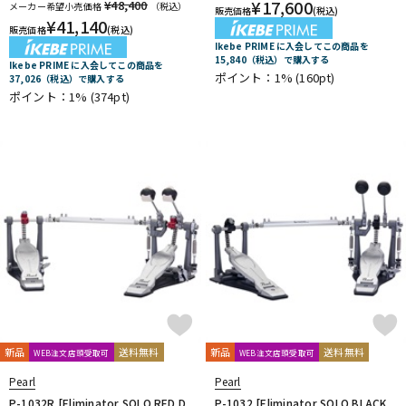
¥
17,600
¥48,400
メーカー希望小売価格
（税込）
販売価格
(税込)
¥
41,140
販売価格
(税込)
Ikebe PRIME に入会してこの商品を
15,840（税込）で購入する
Ikebe PRIME に入会してこの商品を
ポイント：1%
(160pt)
37,026（税込）で購入する
ポイント：1%
(374pt)
新品
送料無料
新品
送料無料
WEB注文店頭受取可
WEB注文店頭受取可
Pearl
Pearl
P-1032R [Eliminator SOLO RED D
P-1032 [Eliminator SOLO BLACK