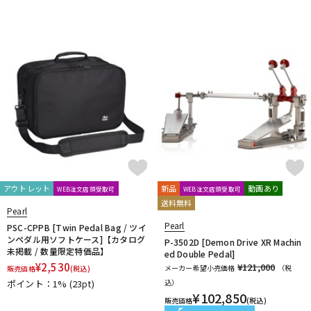
DTM オンライン納品
レコーディング機器
配信/ライブ機器
楽器アクセサリ
中古
ヴィンテージ
アウトレット
新品
動画あり
WEB注文店頭受取可
WEB注文店頭受取可
送料無料
Pearl
Pearl
PSC-CPPB [Twin Pedal Bag / ツイ
ンペダル用ソフトケース]【カタログ
P-3502D [Demon Drive XR Machin
未掲載 / 数量限定特価品】
ed Double Pedal]
¥
2,530
¥121,000
メーカー希望小売価格
（税
販売価格
(税込)
ポイント：1%
(23pt)
込）
¥
102,850
販売価格
(税込)