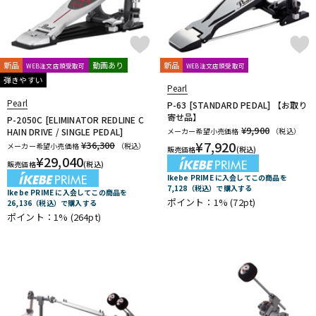
新品
動画あり
新品
WEB注文店頭受取可
WEB注文店頭受取可
弾きやすい
Pearl
Pearl
P-63 [STANDARD PEDAL] 【お取り
寄せ品】
P-2050C [ELIMINATOR REDLINE C
¥9,900
HAIN DRIVE / SINGLE PEDAL]
メーカー希望小売価格
（税込）
¥
7,920
¥36,300
メーカー希望小売価格
（税込）
販売価格
(税込)
¥
29,040
販売価格
(税込)
Ikebe PRIME に入会してこの商品を
7,128（税込）で購入する
Ikebe PRIME に入会してこの商品を
ポイント：1%
(72pt)
26,136（税込）で購入する
ポイント：1%
(264pt)