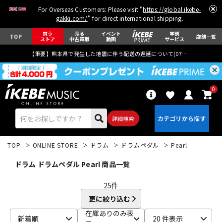
For Overseas Customers: Please visit "
https://global.ikebe-
gakki.com/
" for direct international shipping.
買う
売る
イベント
学割
TOP
店舗一覧
ストア
中古買取
動画
サービス
【重要】熊本県で発生した地震に伴う配送の遅延について(
07月29日
更新)
0
詳細検索
TOP
ONLINE STORE
ドラム
ドラムペダル
Pearl
ドラム ドラムペダル Pearl 商品一覧
25
件
更に絞り込む
エレキギター
アコギ/エレアコ
在庫ありのみ表
新着順
20 件表示