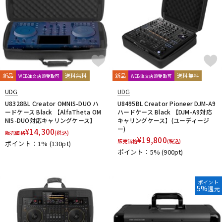
新品
送料無料
新品
送料無料
WEB注文店頭受取可
WEB注文店頭受取可
UDG
UDG
U8328BL Creator OMNIS-DUO ハ
U8495BL Creator Pioneer DJM-A9
ードケース Black 【AlfaTheta OM
ハードケース Black 【DJM-A9対応
NIS-DUO対応キャリングケース】
キャリングケース】(ユーディージ
ー)
¥
14,300
販売価格
(税込)
¥
19,800
販売価格
(税込)
ポイント：1%
(130pt)
ポイント：5%
(900pt)
ポイント
5%
還元