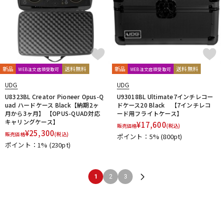
新品
送料無料
新品
送料無料
WEB注文店頭受取可
WEB注文店頭受取可
UDG
UDG
U8323BL Creator Pioneer Opus-Q
U93018BL Ultimate7インチレコー
uad ハードケース Black【納期2ヶ
ドケース20 Black 【7インチレコ
月から3ヶ月】 【OPUS-QUAD対応
ード用フライトケース】
キャリングケース】
¥
17,600
販売価格
(税込)
¥
25,300
販売価格
(税込)
ポイント：5%
(800pt)
ポイント：1%
(230pt)
1
2
3