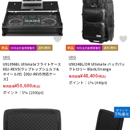
新品
送料無料
新品
送料無料
WEB注文店頭受取可
WEB注文店頭受取可
UDG
UDG
U91096BL Ultimateフライトケース
U9024BL/OR Ultimate バックパッ
DDJ-REV5(ラップトップシェルフ&
クトロリー Black/Orange
ホイール付)【DDJ-REV5対応ケー
¥
48,400
販売価格
(税込)
ス】
ポイント：1%
(440pt)
¥
50,600
販売価格
(税込)
ポイント：5%
(2300pt)
ポイント
5%
還元