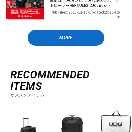
トローラーHERCULES DJControl
Inpulse 500！【presented by パワー
Published:2025-12-18/
Updated:2025-12-
DJ’s 渋谷】
20
MORE
RECOMMENDED
ITEMS
オススメアイテム