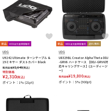
新品
新品
送料無料
WEB注文店頭受取可
WEB注文店頭受取可
UDG
UDG
U9242 Ultimate ターンテーブル &
U8329BL Creator AlphaTheta DDJ
19ミキサー ダストカバー Black
-GRV6 ハードケース 【DDJ-GRV6対
応キャリングケース】(ユーディージ
¥
2,640
販売価格
(税込)
ー)
特別価格
¥
2,310
¥
19,800
販売価格
(税込)
(税込)
ポイント：5%
(900pt)
ポイント：1%
(21pt)