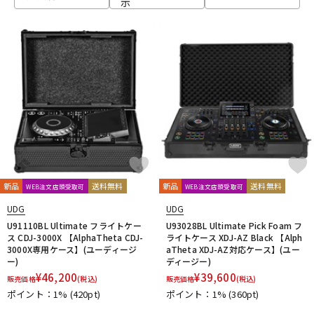
示
ベース
ウクレレ
ドラム
パーカッション
キーボード
電子ピアノ
管楽器
その他楽器
新品
送料無料
新品
送料無料
WEB注文店頭受取可
WEB注文店頭受取可
UDG
UDG
アンプ
エフェクター
U91110BL Ultimate フライトケー
U93028BL Ultimate Pick Foam フ
ス CDJ-3000X 【AlphaTheta CDJ-
ライトケース XDJ-AZ Black 【Alph
3000X専用ケース】(ユーディージ
aTheta XDJ-AZ対応ケース】(ユー
ー)
ディージー)
DJ機器
DTM
¥
46,200
¥
39,600
販売価格
(税込)
販売価格
(税込)
ポイント：1%
(420pt)
ポイント：1%
(360pt)