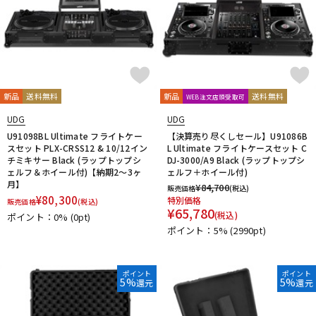
新品
送料無料
新品
送料無料
WEB注文店頭受取可
UDG
UDG
U91098BL Ultimate フライトケー
【決算売り尽くしセール】U91086B
スセット PLX-CRSS12 & 10/12イン
L Ultimate フライトケースセット C
チミキサー Black (ラップトップシ
DJ-3000/A9 Black (ラップトップシ
ェルフ＆ホイール付)【納期2～3ヶ
ェルフ＋ホイール付)
月】
¥
84,700
販売価格
(税込)
¥
80,300
特別価格
販売価格
(税込)
¥
65,780
(税込)
ポイント：0%
(0pt)
ポイント：5%
(2990pt)
ポイント
ポイント
5%
5%
還元
還元