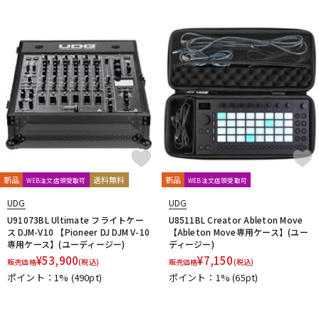
DTM オンライン納品
レコーディング機器
配信/ライブ機器
楽器アクセサリ
中古
ヴィンテージ
新品
送料無料
新品
WEB注文店頭受取可
WEB注文店頭受取可
UDG
UDG
U91073BL Ultimate フライトケー
U8511BL Creator Ableton Move
ス DJM-V10 【Pioneer DJ DJM V-10
【Ableton Move専用ケース】(ユー
専用ケース】(ユーディージー)
ディージー)
¥
53,900
¥
7,150
販売価格
(税込)
販売価格
(税込)
ポイント：1%
(490pt)
ポイント：1%
(65pt)