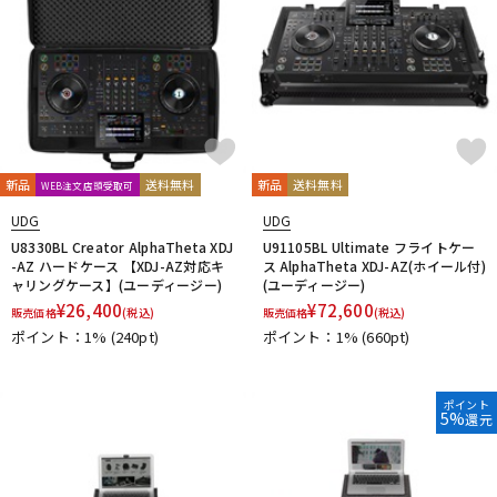
新品
送料無料
新品
送料無料
WEB注文店頭受取可
UDG
UDG
U8330BL Creator AlphaTheta XDJ
U91105BL Ultimate フライトケー
-AZ ハードケース 【XDJ-AZ対応キ
ス AlphaTheta XDJ-AZ(ホイール付)
ャリングケース】(ユーディージー)
(ユーディージー)
¥
26,400
¥
72,600
販売価格
(税込)
販売価格
(税込)
ポイント：1%
(240pt)
ポイント：1%
(660pt)
ポイント
5%
還元