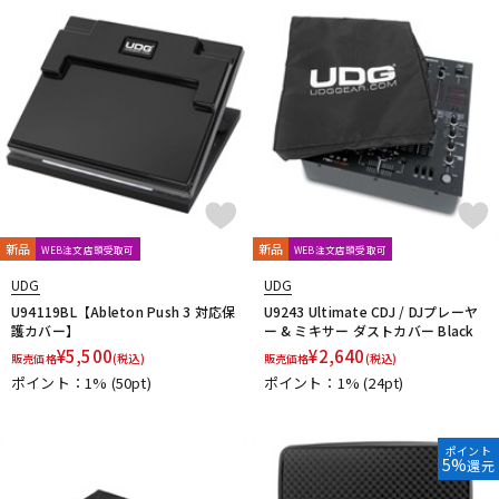
新品
新品
WEB注文店頭受取可
WEB注文店頭受取可
UDG
UDG
U94119BL【Ableton Push 3 対応保
U9243 Ultimate CDJ / DJプレーヤ
護カバー】
ー & ミキサー ダストカバー Black
¥
5,500
¥
2,640
販売価格
(税込)
販売価格
(税込)
ポイント：1%
(50pt)
ポイント：1%
(24pt)
ポイント
5%
還元