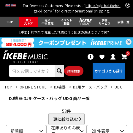
For Overseas Customers: Please visit "
https://global.ikebe-
gakki.com/
" for direct international shipping.
買う
売る
イベント
学割
TOP
店舗一覧
ストア
中古買取
動画
サービス
【重要】熊本県で発生した地震に伴う配送の遅延について(
07月29日
更新)
0
詳細検索
TOP
ONLINE STORE
DJ機器
DJ用ケース・バッグ
UDG
DJ機器 DJ用ケース・バッグ UDG 商品一覧
53
件
更に絞り込む
エレキギター
アコギ/エレアコ
在庫ありのみ表
新着順
20 件表示