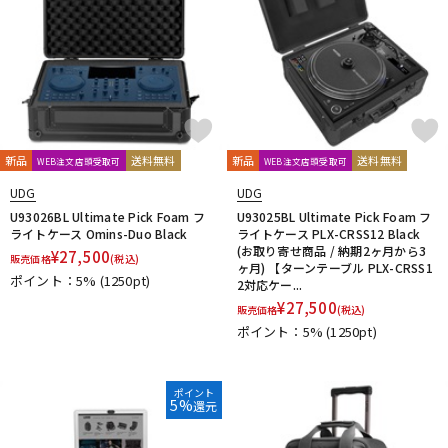
新品
送料無料
新品
送料無料
WEB注文店頭受取可
WEB注文店頭受取可
UDG
UDG
U93026BL Ultimate Pick Foam フ
U93025BL Ultimate Pick Foam フ
ライトケース Omins-Duo Black
ライトケース PLX-CRSS12 Black
(お取り寄せ商品 / 納期2ヶ月から3
¥
27,500
販売価格
(税込)
ヶ月) 【ターンテーブル PLX-CRSS1
ポイント：5%
(1250pt)
2対応ケー...
¥
27,500
販売価格
(税込)
ポイント：5%
(1250pt)
ポイント
5%
還元