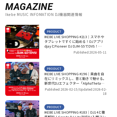
MAGAZINE
Ikebe MUSIC INFOMATION DJ機器関連情報
PRODUCT
IKEBE LIVE SHOPPING #213｜スマホや
タブレットですぐに始める！DJアプリ
djayとPioneer DJ DJM-S5でDVS！
【presented by パワーDJ’s 渋谷】
Published:2026-05-11
PRODUCT
IKEBE LIVE SHOPPING #196｜楽曲を自
在にリミックスし、音と動きで魅せる。
新世代DJエフェクター「AlphaTheta
RMX-IGNITE」！【presented by パワー
Published:2026-02-15/
Updated:2026-02-
DJ’s 渋谷】
18
PRODUCT
IKEBE LIVE SHOPPING #183｜DJ14と徹
底解説！Serato DJ Lite対応DJ入門コン