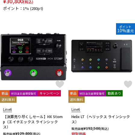
¥
30,800
(税込)
ポイント：1%
(280pt)
ポイント
10%
還元
新品
キャンペーン
新品
動画あり
WEB注文店頭受取可
WEB注文店頭受取可
送料無料
送料無料
Line6
Line6
【決算売り尽くしセール】HX Stom
Helix LT（ヘリックス ラインシック
p（エイチエックス ラインシック
ス）
ス）
¥
192,500
販売価格
(税込)
¥
129,800
特別価格
販売価格
(税込)