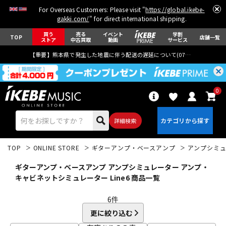
For Overseas Customers: Please visit "
https://global.ikebe-
gakki.com/
" for direct international shipping.
買う
売る
イベント
学割
TOP
店舗一覧
ストア
中古買取
動画
サービス
【重要】熊本県で発生した地震に伴う配送の遅延について(
07月29日
更新)
0
詳細検索
TOP
ONLINE STORE
ギターアンプ・ベースアンプ
アンプシミ
ギターアンプ・ベースアンプ アンプシミュレーター アンプ・
キャビネットシミュレーター Line6 商品一覧
6
件
エレキギター
アコギ/エレアコ
更に絞り込む