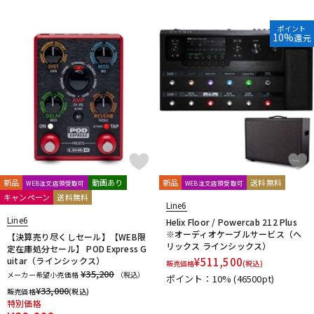
DTM オンライン納品
レコーディング機器
ポイント
10%
還元
配信/ライブ機器
楽器アクセサリ
中古
ヴィンテージ
新品
動画あり
新品
送料無料
WEB注文店頭受取可
WEB注文店頭受取可
キャンペーン
送料無料
Line6
Line6
Helix Floor / Powercab 212 Plus
※オーディオケーブルサービス（ヘ
【決算売り尽くしセール】【WEB限
リックス ラインシックス）
定在庫処分セール】 POD Express G
uitar（ラインシックス）
¥
511,500
販売価格
(税込)
¥35,200
メーカー希望小売価格
（税込）
ポイント：10%
(46500pt)
¥
33,000
販売価格
(税込)
特別価格