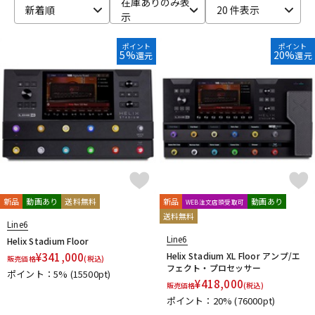
在庫ありのみ表
新着順
20 件表示
示
ベース
ウクレレ
ポイント
ポイント
5%
20%
還元
還元
ドラム
パーカッション
キーボード
電子ピアノ
管楽器
その他楽器
新品
動画あり
送料無料
新品
動画あり
WEB注文店頭受取可
送料無料
アンプ
エフェクター
Line6
Line6
Helix Stadium Floor
¥
341,000
Helix Stadium XL Floor アンプ/エ
販売価格
(税込)
フェクト・プロセッサー
ポイント：5%
(15500pt)
DJ機器
DTM
¥
418,000
販売価格
(税込)
ポイント：20%
(76000pt)