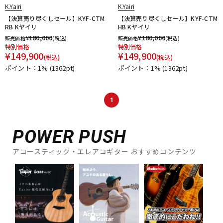
K.Yairi
K.Yairi
【決算売り尽くしセール】KYF-CTM
【決算売り尽くしセール】KYF-CTM
RB Kヤイリ
HB Kヤイリ
¥
180,000
¥
180,000
販売価格
(税込)
販売価格
(税込)
特別価格
特別価格
¥
149,900
¥
149,900
(税込)
(税込)
ポイント：1%
(1362pt)
ポイント：1%
(1362pt)
1
POWER PUSH
アコースティック・エレアコギター おすすめコンテンツ