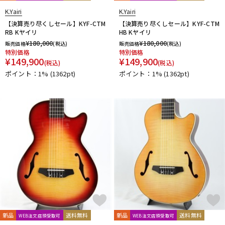
K.Yairi
K.Yairi
【決算売り尽くしセール】KYF-CTM
【決算売り尽くしセール】KYF-CTM
RB Kヤイリ
HB Kヤイリ
¥
180,000
¥
180,000
販売価格
(税込)
販売価格
(税込)
特別価格
特別価格
¥
149,900
¥
149,900
(税込)
(税込)
ポイント：1%
(1362pt)
ポイント：1%
(1362pt)
新品
送料無料
新品
送料無料
WEB注文店頭受取可
WEB注文店頭受取可