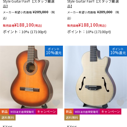
Style Guitar Fair!!【スタッフ厳選
Style Guitar Fair!!【スタッフ厳選
品】
品】
¥209,000
¥209,000
メーカー希望小売価格
（税
メーカー希望小売価格
（税
込）
込）
¥
188,100
¥
188,100
販売価格
(税込)
販売価格
(税込)
ポイント：10%
(17100pt)
ポイント：10%
(17100pt)
ポイント
ポイント
10%
10%
還元
還元
新品
キャンペーン
新品
キャンペーン
WEB注文店頭受取可
WEB注文店頭受取可
送料無料
送料無料
K.Yairi
K.Yairi