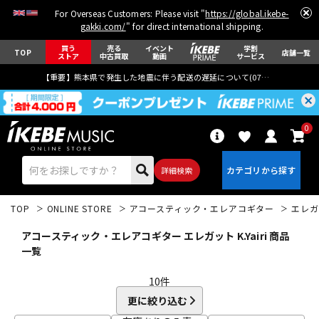
For Overseas Customers: Please visit "
https://global.ikebe-
gakki.com/
" for direct international shipping.
買う
売る
イベント
学割
TOP
店舗一覧
ストア
中古買取
動画
サービス
【重要】熊本県で発生した地震に伴う配送の遅延について(
07月29日
更新)
0
詳細検索
TOP
ONLINE STORE
アコースティック・エレアコギター
エレガ
アコースティック・エレアコギター エレガット K.Yairi 商品
一覧
10
件
エレキギター
アコギ/エレアコ
更に絞り込む