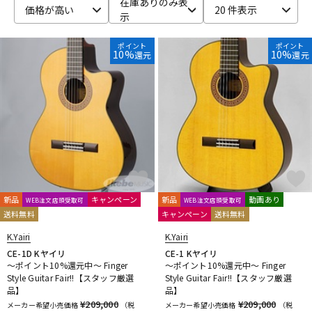
在庫ありのみ表
価格が高い
20 件表示
示
ベース
ウクレレ
ポイント
ポイント
10%
10%
還元
還元
ドラム
パーカッション
キーボード
電子ピアノ
管楽器
その他楽器
新品
キャンペーン
新品
動画あり
WEB注文店頭受取可
WEB注文店頭受取可
送料無料
キャンペーン
送料無料
アンプ
エフェクター
K.Yairi
K.Yairi
CE-1D Kヤイリ
CE-1 Kヤイリ
～ポイント10%還元中～ Finger
～ポイント10%還元中～ Finger
DJ機器
DTM
Style Guitar Fair!!【スタッフ厳選
Style Guitar Fair!!【スタッフ厳選
品】
品】
¥209,000
¥209,000
メーカー希望小売価格
（税
メーカー希望小売価格
（税