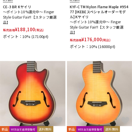
CE-3 BR Kヤイリ
KYF-CTM Nylon Flame Maple #954
～ポイント10%還元中～ Finger
77 [IKEBEスペシャルオーダーモデ
ル] Kヤイリ
Style Guitar Fair!!【スタッフ厳選
～ポイント10%還元中～ Finger
品】
Style Guitar Fair!!【スタッフ厳選
¥
188,100
販売価格
(税込)
品】
ポイント：10%
(17100pt)
¥
176,000
販売価格
(税込)
ポイント：10%
(16000pt)
新品
送料無料
新品
送料無料
WEB注文店頭受取可
WEB注文店頭受取可