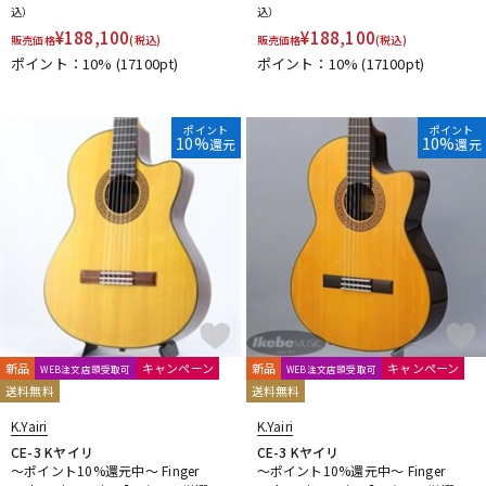
込）
込）
DTM オンライン納品
レコーディング機器
¥
188,100
¥
188,100
販売価格
(税込)
販売価格
(税込)
ポイント：10%
(17100pt)
ポイント：10%
(17100pt)
配信/ライブ機器
楽器アクセサリ
ポイント
ポイント
10%
10%
還元
還元
中古
ヴィンテージ
新品
キャンペーン
新品
キャンペーン
WEB注文店頭受取可
WEB注文店頭受取可
送料無料
送料無料
K.Yairi
K.Yairi
CE-3 Kヤイリ
CE-3 Kヤイリ
～ポイント10%還元中～ Finger
～ポイント10%還元中～ Finger