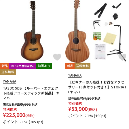
新品
動画あり
新品
送料無料
WEB注文店頭受取可
送料無料
YAMAHA
YAMAHA
【ビギナーさん応援！お得なアクセ
サリー10点セット付き！】STORIA I
TAS3C SDB 【ルーパー・エフェク
I ヤマハ
ト搭載アコースティック新製品】 ヤ
マハ
¥
57,200
販売価格
(税込)
特別価格
¥
239,800
販売価格
(税込)
¥
53,900
特別価格
(税込)
¥
225,900
(税込)
ポイント：1%
(490pt)
ポイント：1%
(2053pt)