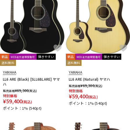
新品
弾きやすい
新品
弾きやすい
WEB注文店頭受取可
WEB注文店頭受取可
送料無料
送料無料
YAMAHA
YAMAHA
LL6 ARE (Black) [SLL6BLARE] ヤマ
LL6 ARE (Natural) ヤマハ
ハ
¥
69,300
販売価格
(税込)
¥
69,300
特別価格
販売価格
(税込)
¥
59,400
特別価格
(税込)
¥
59,400
(税込)
ポイント：1%
(540pt)
ポイント：1%
(540pt)