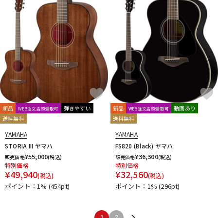
新品
弾きやすい
新品
動画あり
WEB注文店頭受取可
WEB注文店頭受取可
送料無料
送料無料
YAMAHA
YAMAHA
STORIA III ヤマハ
FS820 (Black) ヤマハ
¥
55,000
¥
36,300
販売価格
(税込)
販売価格
(税込)
特別価格
特別価格
¥
49,940
¥
32,560
(税込)
(税込)
ポイント：1%
(454pt)
ポイント：1%
(296pt)
1
2