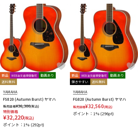
新品
動画あり
新品
動画あり
WEB注文店頭受取可
WEB注文店頭受取可
送料無料
弾きやすい
送料無料
YAMAHA
YAMAHA
FS820 (Autumn Burst) ヤマハ
FG820 (Autumn Burst) ヤマハ
¥
36,300
¥
32,560
販売価格
(税込)
販売価格
(税込)
特別価格
ポイント：1%
(296pt)
¥
32,220
(税込)
ポイント：1%
(292pt)