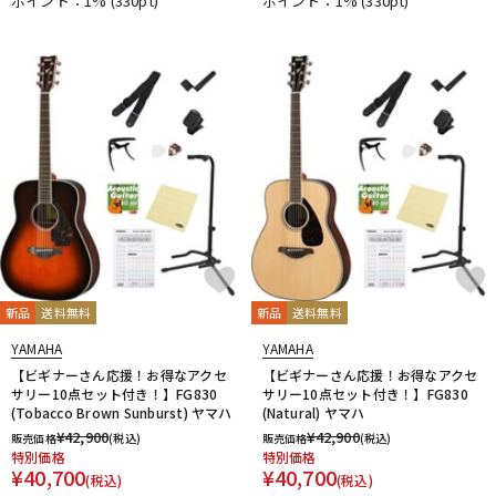
ポイント：1%
(330pt)
ポイント：1%
(330pt)
新品
送料無料
新品
送料無料
YAMAHA
YAMAHA
【ビギナーさん応援！お得なアクセ
【ビギナーさん応援！お得なアクセ
サリー10点セット付き！】FG830
サリー10点セット付き！】FG830
(Tobacco Brown Sunburst) ヤマハ
(Natural) ヤマハ
¥
42,900
¥
42,900
販売価格
(税込)
販売価格
(税込)
特別価格
特別価格
¥
40,700
¥
40,700
(税込)
(税込)