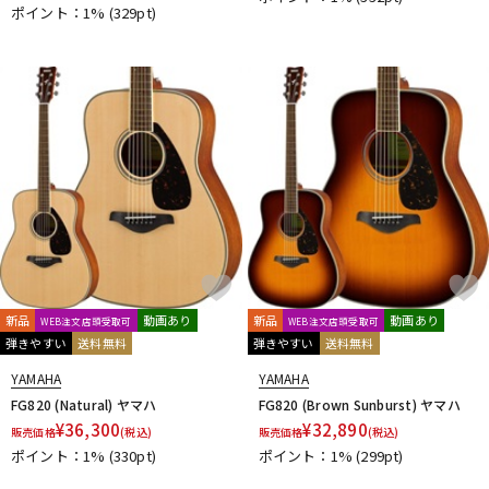
ポイント：1%
(329pt)
新品
動画あり
新品
動画あり
WEB注文店頭受取可
WEB注文店頭受取可
弾きやすい
送料無料
弾きやすい
送料無料
YAMAHA
YAMAHA
FG820 (Natural) ヤマハ
FG820 (Brown Sunburst) ヤマハ
¥
36,300
¥
32,890
販売価格
(税込)
販売価格
(税込)
ポイント：1%
(330pt)
ポイント：1%
(299pt)