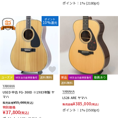
ポイント：1%
(2180pt)
ポイント
10%
還元
ユーズド
送料無料
新品
動画あり
WEB注文店頭受取可
WEB注文店頭受取可
送料無料
YAMAHA
YAMAHA
USED 中古 FG-300D ※1983年製 ヤ
マハ
LS26 ARE ヤマハ
¥
55,000
販売価格
(税込)
¥
385,000
販売価格
(税込)
特別価格
ポイント：1%
(3500pt)
¥
37,800
(税込)