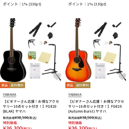
ポイント：1%
(330pt)
ポイント：1%
(330pt)
新品
送料無料
新品
送料無料
YAMAHA
YAMAHA
【ビギナーさん応援！お得なアクセ
【ビギナーさん応援！お得なアクセ
サリー10点セット付き！】FG820
サリー10点セット付き！】FG820
(BLAK) ヤマハ
(Autumn Burst) ヤマハ
¥
38,500
¥
38,500
販売価格
(税込)
販売価格
(税込)
特別価格
特別価格
¥
36,300
¥
36,300
(税込)
(税込)