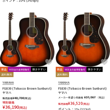
ポイント：10%
(3436pt)
新品
弾きやすい
新品
弾きやすい
WEB注文店頭受取可
WEB注文店頭受取可
送料無料
送料無料
YAMAHA
YAMAHA
FG830 (Tobacco Brown Sunburst)
FS830 (Tobacco Brown Sunburst)
ヤマハ
ヤマハ
¥37,967
¥
40,700
メーカー希望小売価格
（税込）
販売価格
(税込)
特別価格
¥
36,520
販売価格
(税込)
¥
36,190
(税込)
ポイント：1%
(332pt)