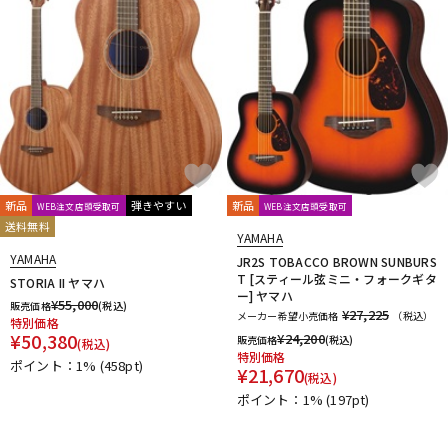
新品
弾きやすい
新品
WEB注文店頭受取可
WEB注文店頭受取可
送料無料
YAMAHA
YAMAHA
JR2S TOBACCO BROWN SUNBURS
T [スティール弦ミニ・フォークギタ
STORIA II ヤマハ
ー] ヤマハ
¥
55,000
販売価格
(税込)
¥27,225
メーカー希望小売価格
（税込）
特別価格
¥
50,380
¥
24,200
販売価格
(税込)
(税込)
特別価格
ポイント：1%
(458pt)
¥
21,670
(税込)
ポイント：1%
(197pt)