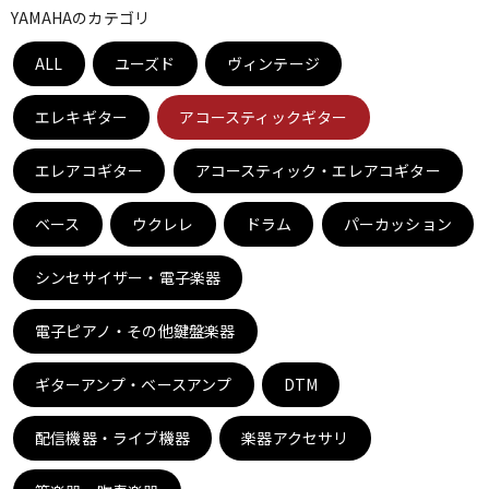
YAMAHAのカテゴリ
ベース
ウクレレ
ALL
ユーズド
ヴィンテージ
ドラム
パーカッション
エレキギター
アコースティックギター
エレアコギター
アコースティック・エレアコギター
キーボード
電子ピアノ
ベース
ウクレレ
ドラム
パーカッション
管楽器
その他楽器
シンセサイザー・電子楽器
電子ピアノ・その他鍵盤楽器
アンプ
エフェクター
ギターアンプ・ベースアンプ
DTM
DJ機器
DTM
配信機器・ライブ機器
楽器アクセサリ