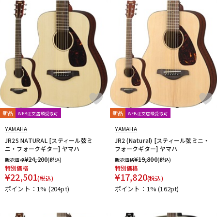
新品
新品
WEB注文店頭受取可
WEB注文店頭受取可
YAMAHA
YAMAHA
JR2S NATURAL [スティール弦ミ
JR2 (Natural) [スティール弦ミニ・
ニ・フォークギター] ヤマハ
フォークギター] ヤマハ
¥
24,200
¥
19,800
販売価格
(税込)
販売価格
(税込)
特別価格
特別価格
¥
22,501
¥
17,820
(税込)
(税込)
ポイント：1%
(204pt)
ポイント：1%
(162pt)