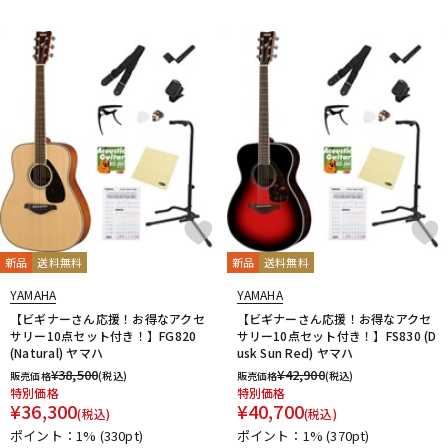
新品
送料無料
新品
送料無料
YAMAHA
YAMAHA
【ビギナーさん応援！お得なアクセ
【ビギナーさん応援！お得なアクセ
サリー10点セット付き！】FG820
サリー10点セット付き！】FS830 (D
(Natural) ヤマハ
usk Sun Red) ヤマハ
¥
38,500
¥
42,900
販売価格
(税込)
販売価格
(税込)
特別価格
特別価格
¥
36,300
¥
40,700
(税込)
(税込)
ポイント：1%
(330pt)
ポイント：1%
(370pt)