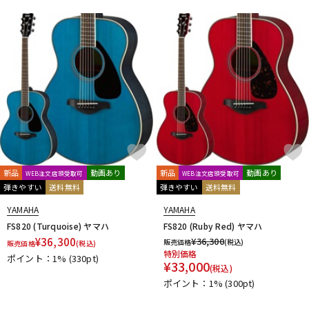
新品
動画あり
新品
動画あり
WEB注文店頭受取可
WEB注文店頭受取可
弾きやすい
送料無料
弾きやすい
送料無料
YAMAHA
YAMAHA
FS820 (Turquoise) ヤマハ
FS820 (Ruby Red) ヤマハ
¥
36,300
¥
36,300
販売価格
(税込)
販売価格
(税込)
特別価格
ポイント：1%
(330pt)
¥
33,000
(税込)
ポイント：1%
(300pt)