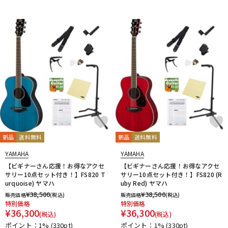
新品
送料無料
新品
送料無料
YAMAHA
YAMAHA
【ビギナーさん応援！お得なアクセ
【ビギナーさん応援！お得なアクセ
サリー10点セット付き！】FS820 T
サリー10点セット付き！】FS820 (R
urquoise) ヤマハ
uby Red) ヤマハ
¥
38,500
¥
38,500
販売価格
(税込)
販売価格
(税込)
特別価格
特別価格
¥
36,300
¥
36,300
(税込)
(税込)
ポイント：1%
(330pt)
ポイント：1%
(330pt)