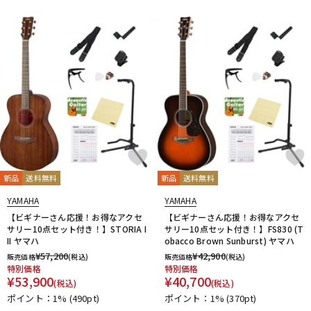
新品
送料無料
新品
送料無料
YAMAHA
YAMAHA
【ビギナーさん応援！お得なアクセ
【ビギナーさん応援！お得なアクセ
サリー10点セット付き！】STORIA I
サリー10点セット付き！】FS830 (T
II ヤマハ
obacco Brown Sunburst) ヤマハ
¥
57,200
¥
42,900
販売価格
(税込)
販売価格
(税込)
特別価格
特別価格
¥
53,900
¥
40,700
(税込)
(税込)
ポイント：1%
(490pt)
ポイント：1%
(370pt)