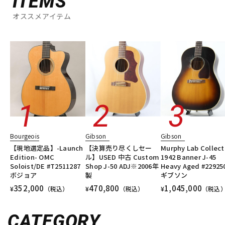
ITEMS
オススメアイテム
Bourgeois
Gibson
Gibson
【現地選定品】-Launch
【決算売り尽くしセー
Murphy Lab Collect
Edition- OMC
ル】USED 中古 Custom
1942 Banner J-45
Soloist/DE #T2511287
Shop J-50 ADJ※2006年
Heavy Aged #22925
ボジョア
製
ギブソン
352,000
470,800
1,045,000
¥
（税込）
¥
（税込）
¥
（税込
CATEGORY