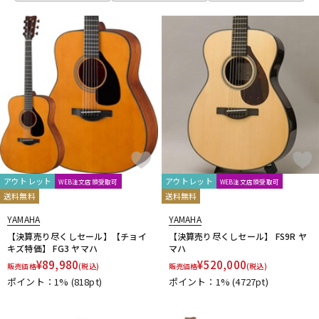
アウトレット
アウトレット
WEB注文店頭受取可
WEB注文店頭受取可
送料無料
送料無料
YAMAHA
YAMAHA
【決算売り尽くしセール】【チョイ
【決算売り尽くしセール】 FS9R ヤ
キズ特価】 FG3 ヤマハ
マハ
¥
89,980
¥
520,000
販売価格
(税込)
販売価格
(税込)
ポイント：1%
(818pt)
ポイント：1%
(4727pt)