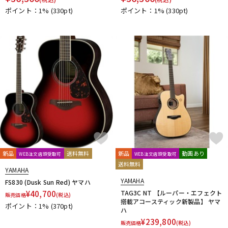
ポイント：1%
(330pt)
ポイント：1%
(330pt)
新品
送料無料
新品
動画あり
WEB注文店頭受取可
WEB注文店頭受取可
送料無料
YAMAHA
YAMAHA
FS830 (Dusk Sun Red) ヤマハ
¥
40,700
TAG3C NT 【ルーパー・エフェクト
販売価格
(税込)
搭載アコースティック新製品】 ヤマ
ポイント：1%
(370pt)
ハ
¥
239,800
販売価格
(税込)