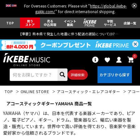
For Overseas Customers: Please visit "
https://global.ikebe-
gakki.com/
" for direct international shipping.
買う
売る
イベント
学割
TOP
店舗一覧
ストア
中古買取
動画
サービス
【重要】熊本県で発生した地震に伴う配送の遅延について(
07月29日
更新)
0
詳細検索
TOP
ONLINE STORE
アコースティック・エレアコギター
アコー
アコースティックギター YAMAHA 商品一覧
YAMAHA（ヤマハ）は、日本を代表する楽器メーカーであり、ピア
ノ、電子ピアノ、ギター、ドラム、管楽器など、幅広い楽器を製
造・販売しています。世界中で高い評価を得ており、音楽家や音楽
エレキギター
アコギ/エレアコ
愛好家から信頼されるブランドです。