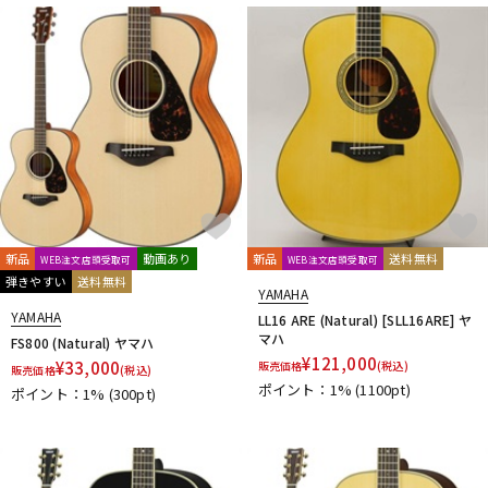
新品
動画あり
新品
送料無料
WEB注文店頭受取可
WEB注文店頭受取可
弾きやすい
送料無料
YAMAHA
YAMAHA
LL16 ARE (Natural) [SLL16ARE] ヤ
マハ
FS800 (Natural) ヤマハ
¥
121,000
¥
33,000
販売価格
(税込)
販売価格
(税込)
ポイント：1%
(1100pt)
ポイント：1%
(300pt)