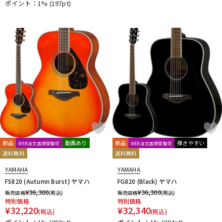
ポイント：1%
(197pt)
新品
動画あり
新品
弾きやすい
WEB注文店頭受取可
WEB注文店頭受取可
送料無料
送料無料
YAMAHA
YAMAHA
FS820 (Autumn Burst) ヤマハ
FG820 (Black) ヤマハ
¥
36,300
¥
36,300
販売価格
(税込)
販売価格
(税込)
特別価格
特別価格
¥
32,220
¥
32,340
(税込)
(税込)