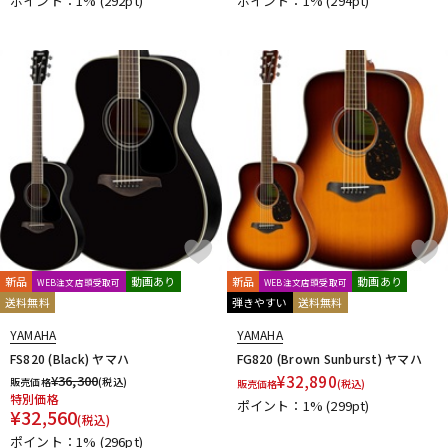
ポイント：1%
(292pt)
ポイント：1%
(294pt)
新品
動画あり
新品
動画あり
WEB注文店頭受取可
WEB注文店頭受取可
送料無料
弾きやすい
送料無料
YAMAHA
YAMAHA
FS820 (Black) ヤマハ
FG820 (Brown Sunburst) ヤマハ
¥
36,300
¥
32,890
販売価格
(税込)
販売価格
(税込)
特別価格
ポイント：1%
(299pt)
¥
32,560
(税込)
ポイント：1%
(296pt)