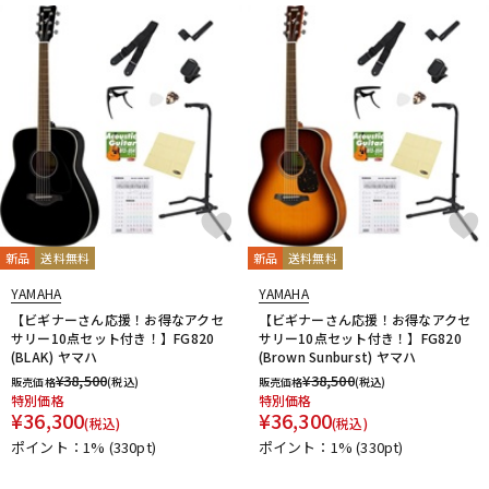
新品
送料無料
新品
送料無料
YAMAHA
YAMAHA
【ビギナーさん応援！お得なアクセ
【ビギナーさん応援！お得なアクセ
サリー10点セット付き！】FG820
サリー10点セット付き！】FG820
(BLAK) ヤマハ
(Brown Sunburst) ヤマハ
¥
38,500
¥
38,500
販売価格
(税込)
販売価格
(税込)
特別価格
特別価格
¥
36,300
¥
36,300
(税込)
(税込)
ポイント：1%
(330pt)
ポイント：1%
(330pt)