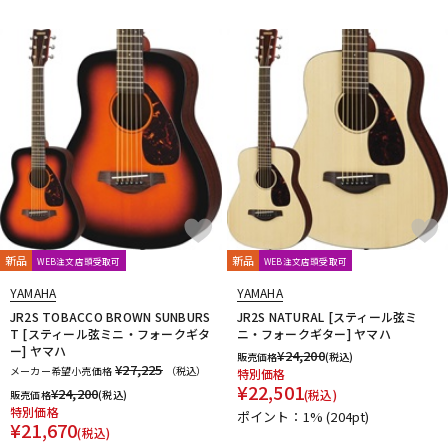
新品
新品
WEB注文店頭受取可
WEB注文店頭受取可
YAMAHA
YAMAHA
JR2S TOBACCO BROWN SUNBURS
JR2S NATURAL [スティール弦ミ
T [スティール弦ミニ・フォークギタ
ニ・フォークギター] ヤマハ
ー] ヤマハ
¥
24,200
販売価格
(税込)
¥27,225
メーカー希望小売価格
（税込）
特別価格
¥
22,501
¥
24,200
(税込)
販売価格
(税込)
特別価格
ポイント：1%
(204pt)
¥
21,670
(税込)