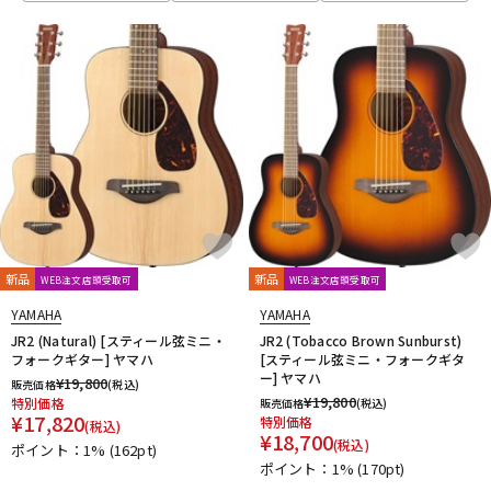
新品
新品
WEB注文店頭受取可
WEB注文店頭受取可
YAMAHA
YAMAHA
JR2 (Natural) [スティール弦ミニ・
JR2 (Tobacco Brown Sunburst)
フォークギター] ヤマハ
[スティール弦ミニ・フォークギタ
ー] ヤマハ
¥
19,800
販売価格
(税込)
¥
19,800
特別価格
販売価格
(税込)
¥
17,820
特別価格
(税込)
¥
18,700
(税込)
ポイント：1%
(162pt)
ポイント：1%
(170pt)