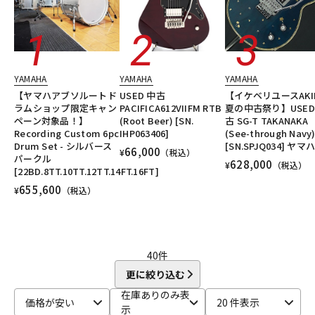
YAMAHA
YAMAHA
YAMAHA
【ヤマハアブソルートド
USED 中古
【イケベリユースAKI
ラムショップ限定キャン
PACIFICA612VIIFM RTB
夏の中古祭り】USED
ペーン対象品！】
(Root Beer) [SN.
古 SG-T TAKANAKA
Recording Custom 6pc
IHP063406]
(See-through Navy
Drum Set - シルバース
[SN.SPJQ034] ヤマ
66,000
¥
（税込）
パークル
628,000
¥
（税込）
[22BD.8TT.10TT.12TT.14FT.16FT]
655,600
¥
（税込）
40
件
更に絞り込む
在庫ありのみ表
価格が安い
20 件表示
示