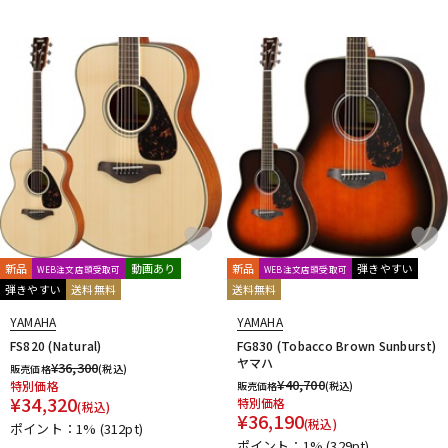
新品
動画あり
新品
弾きやすい
WEB注文店頭受取可
WEB注文店頭受取可
弾きやすい
送料無料
送料無料
YAMAHA
YAMAHA
FS820 (Natural)
FG830 (Tobacco Brown Sunburst)
ヤマハ
¥
36,300
販売価格
(税込)
¥
40,700
特別価格
販売価格
(税込)
¥
34,320
特別価格
(税込)
¥
36,190
(税込)
ポイント：1%
(312pt)
ポイント：1%
(329pt)