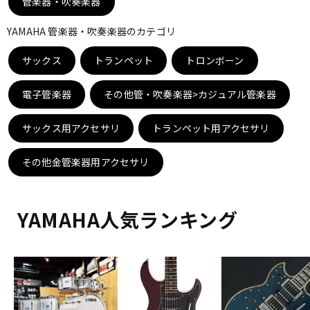
管楽器・吹奏楽器
DTM オンライン納品
レコーディング機器
YAMAHA 管楽器・吹奏楽器のカテゴリ
サックス
配信/ライブ機器
トランペット
トロンボーン
楽器アクセサリ
電子管楽器
その他管・吹奏楽器>カジュアル管楽器
中古
ヴィンテージ
サックス用アクセサリ
トランペット用アクセサリ
その他金管楽器用アクセサリ
YAMAHA人気ランキング