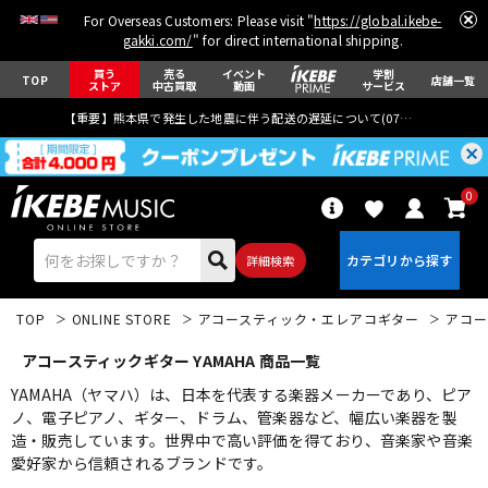
For Overseas Customers: Please visit "
https://global.ikebe-
gakki.com/
" for direct international shipping.
買う
売る
イベント
学割
TOP
店舗一覧
ストア
中古買取
動画
サービス
【重要】熊本県で発生した地震に伴う配送の遅延について(
07月29日
更新)
0
詳細検索
TOP
ONLINE STORE
アコースティック・エレアコギター
アコー
アコースティックギター YAMAHA 商品一覧
YAMAHA（ヤマハ）は、日本を代表する楽器メーカーであり、ピア
ノ、電子ピアノ、ギター、ドラム、管楽器など、幅広い楽器を製
造・販売しています。世界中で高い評価を得ており、音楽家や音楽
エレキギター
アコギ/エレアコ
愛好家から信頼されるブランドです。