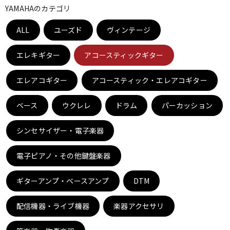
YAMAHAのカテゴリ
ベース
ウクレレ
ALL
ユーズド
ヴィンテージ
ドラム
パーカッション
エレキギター
アコースティックギター
エレアコギター
アコースティック・エレアコギター
キーボード
電子ピアノ
ベース
ウクレレ
ドラム
パーカッション
管楽器
その他楽器
シンセサイザー・電子楽器
電子ピアノ・その他鍵盤楽器
アンプ
エフェクター
ギターアンプ・ベースアンプ
DTM
DJ機器
DTM
配信機器・ライブ機器
楽器アクセサリ