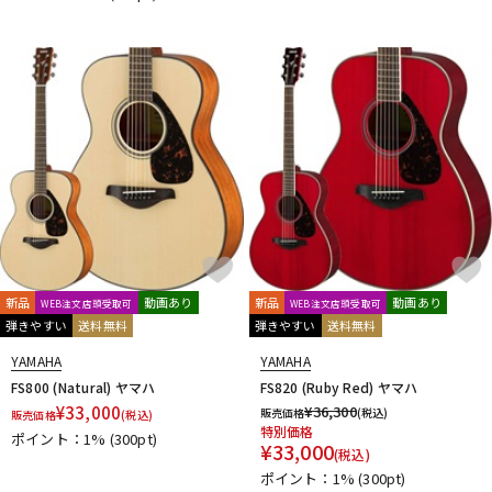
新品
動画あり
新品
動画あり
WEB注文店頭受取可
WEB注文店頭受取可
弾きやすい
送料無料
弾きやすい
送料無料
YAMAHA
YAMAHA
FS800 (Natural) ヤマハ
FS820 (Ruby Red) ヤマハ
¥
33,000
¥
36,300
販売価格
(税込)
販売価格
(税込)
特別価格
ポイント：1%
(300pt)
¥
33,000
(税込)
ポイント：1%
(300pt)