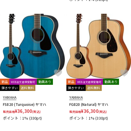
新品
動画あり
新品
動画あり
WEB注文店頭受取可
WEB注文店頭受取可
弾きやすい
送料無料
弾きやすい
送料無料
YAMAHA
YAMAHA
FS820 (Turquoise) ヤマハ
FG820 (Natural) ヤマハ
¥
36,300
¥
36,300
販売価格
(税込)
販売価格
(税込)
ポイント：1%
(330pt)
ポイント：1%
(330pt)