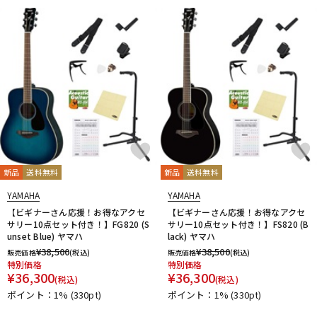
新品
送料無料
新品
送料無料
YAMAHA
YAMAHA
【ビギナーさん応援！お得なアクセ
【ビギナーさん応援！お得なアクセ
サリー10点セット付き！】FG820 (S
サリー10点セット付き！】FS820 (B
unset Blue) ヤマハ
lack) ヤマハ
¥
38,500
¥
38,500
販売価格
(税込)
販売価格
(税込)
特別価格
特別価格
¥
36,300
¥
36,300
(税込)
(税込)
ポイント：1%
(330pt)
ポイント：1%
(330pt)