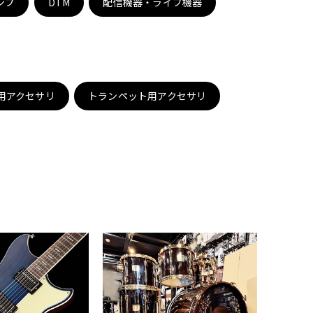
ンプ
DTM
配信機器・ライブ機器
配信/ライブ
楽器アクセサ
機器
リ
用アクセサリ
トランペット用アクセサリ