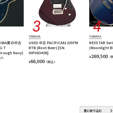
YAMAHA
YAMAHA
IBA夏の中古
USED 中古 PACIFICA612VIIFM
REVSTAR Ser
G-T
RTB (Root Beer) [SN.
(Moonlight B
hrough Navy)
IHP063406]
269,500
¥
（
マハ
66,000
¥
（税込）
更に絞り込む