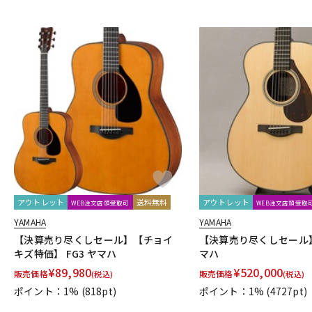
アウトレット
送料無料
アウトレット
WEB注文店頭受取可
WEB注文店頭受取
YAMAHA
YAMAHA
【決算売り尽くしセール】【チョイ
【決算売り尽くしセール】 
キズ特価】 FG3 ヤマハ
マハ
¥
89,980
¥
520,000
販売価格
販売価格
(税込)
(税込)
ポイント：1%
(818pt)
ポイント：1%
(4727pt)