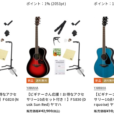
ポイント：1%
(2053pt)
ポイント：
新品
送料無料
新品
送料無
YAMAHA
YAMAHA
得なアクセ
【ビギナーさん応援！お得なアクセ
【ビギナー
G820 (N
サリー10点セット付き！】FS830 (D
サリー10点
usk Sun Red) ヤマハ
rquoise)
¥
42,900
¥
38
販売価格
販売価格
(税込)