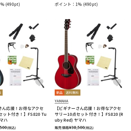
1%
(490pt)
ポイント：1%
(490pt)
料
新品
送料無料
YAMAHA
さん応援！お得なアクセ
【ビギナーさん応援！お得なアクセ
セット付き！】FS820 Tu
サリー10点セット付き！】FS820 (R
 ヤマハ
uby Red) ヤマハ
,500
¥
38,500
販売価格
(税込)
(税込)