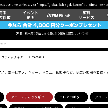
eas Customers: Please visit "
https://global.ikebe-gakki.com/
" for direct intern
売る
イベント
学割
古買取
動画
サービス
【重要】熊本県で発生した地震に伴う配送の遅延について(
07月29日
更新)
ースティックギター
YAMAHA
ベース
ウクレレ
ピアノ、電子ピアノ、ギター、ドラム、管楽器など、幅広い楽器を製造
管楽器
その他楽器
アコースティックギター
エレアコギター
アコー