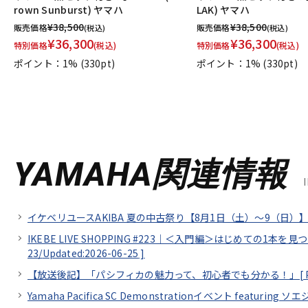
rown Sunburst) ヤマハ
LAK) ヤマハ
¥
38,500
¥
38,500
販売価格
販売価格
(税込)
(税込)
¥
36,300
¥
36,300
特別価格
(税込)
特別価格
(税込)
ポイント：1%
(330pt)
ポイント：1%
(330pt)
YAMAHA関連情報
イケベリユースAKIBA 夏の中古祭り【8月1日（土）～9（日）】
IKEBE LIVE SHOPPING #223｜＜入門編＞はじめての1本を
23/
Updated:2026-06-25
]
【放送後記】「パシフィカの魅力って、初心者でも分かる！」[
Yamaha Pacifica SC Demonstrationイベント featuring 