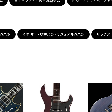
器
電子ピアノ・その他鍵盤楽器
ギターアンプ・ベースア
DTM オンラ
レコーディン
イン納品
グ機器
ジ
子管楽器
その他管・吹奏楽器>カジュアル管楽器
サックス