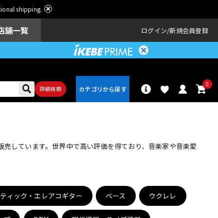
ational shipping.
店舗一覧
ログイン
新規会員登録
0
詳細検索
パーカッショ
ドラム
ン
・販売しています。世界中で高い評価を得ており、音楽家や音楽愛
アンプ
エフェクター
スティック・エレアコギター
ベース
ウクレレ