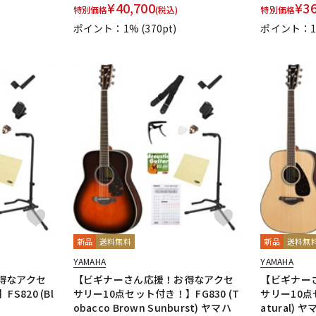
¥
40,700
¥
3
特別価格
(税込)
特別価格
ポイント：1%
(370pt)
ポイント：
新品
送料無料
新品
送料無
YAMAHA
YAMAHA
得なアクセ
【ビギナーさん応援！お得なアクセ
【ビギナー
S820 (Bl
サリー10点セット付き！】FG830 (T
サリー10点
obacco Brown Sunburst) ヤマハ
atural) ヤ