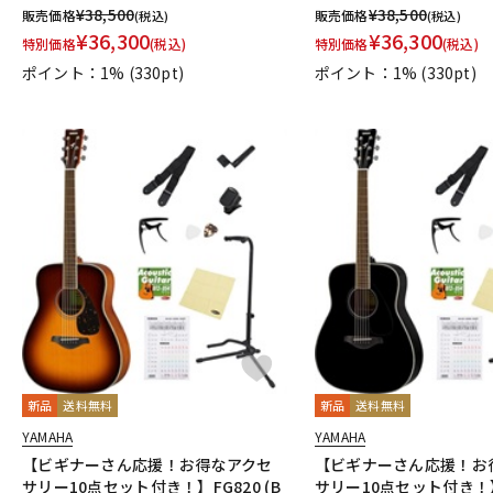
¥
38,500
¥
38,500
販売価格
販売価格
(税込)
(税込)
¥
36,300
¥
36,300
特別価格
(税込)
特別価格
(税込)
ポイント：1%
(330pt)
ポイント：1%
(330pt)
新品
送料無料
新品
送料無料
YAMAHA
YAMAHA
【ビギナーさん応援！お得なアクセ
【ビギナーさん応援！お
サリー10点セット付き！】FG820 (B
サリー10点セット付き！】F