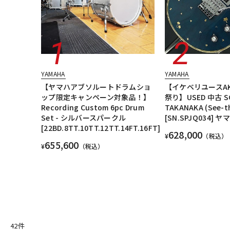
YAMAHA
YAMAHA
【ヤマハアブソルートドラムショ
【イケベリユースAK
ップ限定キャンペーン対象品！】
祭り】USED 中古 S
Recording Custom 6pc Drum
TAKANAKA (See-t
Set - シルバースパークル
[SN.SPJQ034] ヤ
[22BD.8TT.10TT.12TT.14FT.16FT]
628,000
¥
（税込）
655,600
¥
（税込）
42
件