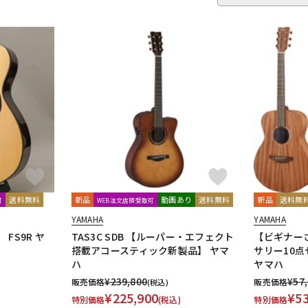
送料無料
新品
動画あり
送料無料
新品
送料無
可
WEB注文店頭受取可
YAMAHA
YAMAHA
FS9R ヤ
TAS3C SDB 【ルーパー・エフェクト
【ビギナー
搭載アコースティック新製品】 ヤマ
サリー10点セ
ハ
ヤマハ
¥
239,800
¥
57
販売価格
販売価格
(税込)
¥
225,900
¥
5
特別価格
(税込)
特別価格