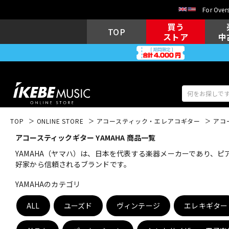
For Overs
買う
TOP
ストア
中
TOP
ONLINE STORE
アコースティック・エレアコギター
アコ
アコースティックギター YAMAHA 商品一覧
アコギ/エレ
エレキギター
アコ
YAMAHA（ヤマハ）は、日本を代表する楽器メーカーであり、
好家から信頼されるブランドです。
YAMAHAのカテゴリ
キーボード
電子ピアノ
ALL
ユーズド
ヴィンテージ
エレキギター