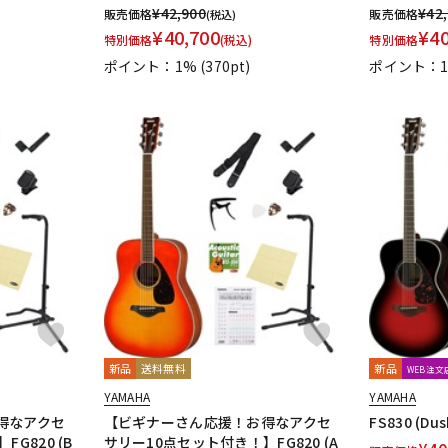
¥
42,900
¥
42
販売価格
販売価格
(税込)
¥
40,700
¥
4
特別価格
(税込)
特別価格
ポイント：1%
(370pt)
ポイント：
新品
送料無料
新品
WEB注
YAMAHA
YAMAHA
得なアクセ
【ビギナーさん応援！お得なアクセ
FS830 (Du
G820 (B
サリー10点セット付き！】FG820 (A