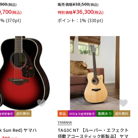
,900
¥
38,500
販売価格
(税込)
(税込)
0,700
¥
36,300
(税込)
特別価格
(税込)
1%
(370pt)
ポイント：1%
(330pt)
送料無料
新品
動画あり
送料無料
文店頭受取可
WEB注文店頭受取可
YAMAHA
sk Sun Red) ヤマハ
TAG3C NT 【ルーパー・エフェクト
搭載アコースティック新製品】 ヤマ