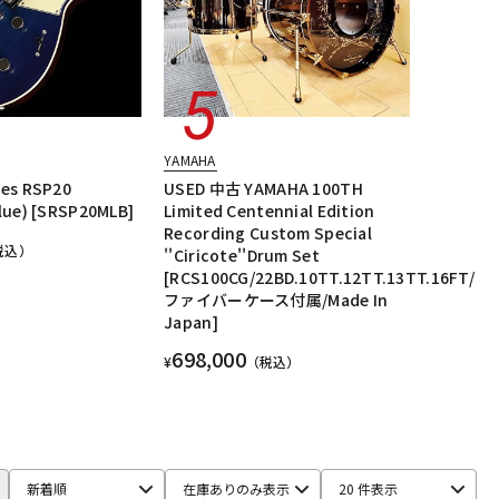
YAMAHA
ies RSP20
USED 中古 YAMAHA 100TH
lue) [SRSP20MLB]
Limited Centennial Edition
Recording Custom Special
税込）
''Ciricote''Drum Set
[RCS100CG/22BD.10TT.12TT.13TT.16FT/
ファイバーケース付属/Made In
Japan]
698,000
¥
（税込）
新着順
在庫ありのみ表示
20 件表示