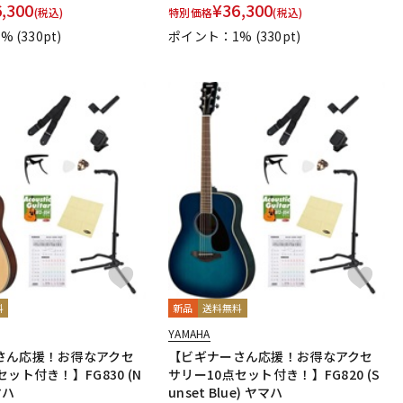
6,300
¥
36,300
(税込)
特別価格
(税込)
1%
(330pt)
ポイント：1%
(330pt)
料
新品
送料無料
YAMAHA
さん応援！お得なアクセ
【ビギナーさん応援！お得なアクセ
セット付き！】FG830 (N
サリー10点セット付き！】FG820 (S
マハ
unset Blue) ヤマハ