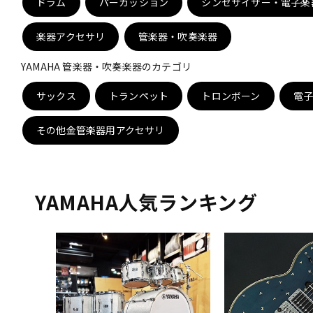
ドラム
パーカッション
シンセサイザー・電子楽
DJ機器
DTM
楽器アクセサリ
管楽器・吹奏楽器
YAMAHA 管楽器・吹奏楽器のカテゴリ
中古
ヴィンテー
サックス
トランペット
トロンボーン
電
その他金管楽器用アクセサリ
YAMAHA人気ランキング