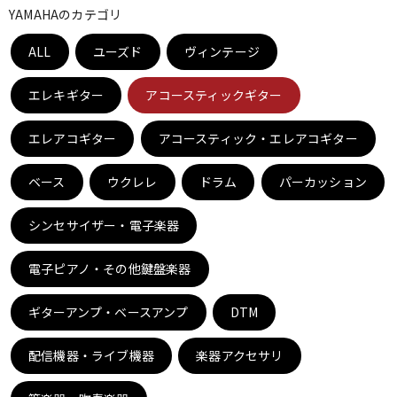
YAMAHAのカテゴリ
ベース
ウクレレ
ALL
ユーズド
ヴィンテージ
ドラム
パーカッション
エレキギター
アコースティックギター
エレアコギター
アコースティック・エレアコギター
キーボード
電子ピアノ
ベース
ウクレレ
ドラム
パーカッション
管楽器
その他楽器
シンセサイザー・電子楽器
電子ピアノ・その他鍵盤楽器
アンプ
エフェクター
ギターアンプ・ベースアンプ
DTM
DJ機器
DTM
配信機器・ライブ機器
楽器アクセサリ