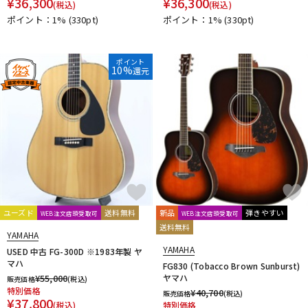
¥
36,300
¥
36,300
(税込)
(税込)
ポイント：1%
(330pt)
ポイント：1%
(330pt)
ポイント
10%
還元
ユーズド
送料無料
新品
弾きやすい
WEB注文店頭受取可
WEB注文店頭受取可
送料無料
YAMAHA
YAMAHA
USED 中古 FG-300D ※1983年製 ヤ
マハ
FG830 (Tobacco Brown Sunburst)
¥
55,000
ヤマハ
販売価格
(税込)
特別価格
¥
40,700
販売価格
(税込)
¥
37,800
(税込)
特別価格