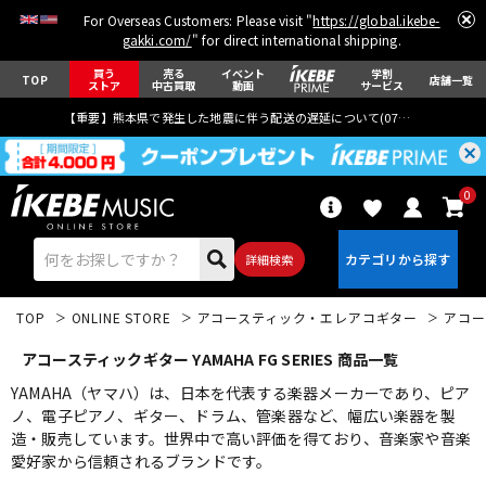
For Overseas Customers: Please visit "
https://global.ikebe-
gakki.com/
" for direct international shipping.
買う
売る
イベント
学割
TOP
店舗一覧
ストア
中古買取
動画
サービス
【重要】熊本県で発生した地震に伴う配送の遅延について(
07月29日
更新)
0
詳細検索
TOP
ONLINE STORE
アコースティック・エレアコギター
アコー
アコースティックギター YAMAHA FG SERIES 商品一覧
YAMAHA（ヤマハ）は、日本を代表する楽器メーカーであり、ピア
ノ、電子ピアノ、ギター、ドラム、管楽器など、幅広い楽器を製
造・販売しています。世界中で高い評価を得ており、音楽家や音楽
エレキギター
アコギ/エレアコ
愛好家から信頼されるブランドです。