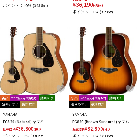
¥
36,190
ポイント：10%
(3436pt)
(税込)
ポイント：1%
(329pt)
新品
動画あり
新品
動画あり
WEB注文店頭受取可
WEB注文店頭受取可
弾きやすい
送料無料
弾きやすい
送料無料
YAMAHA
YAMAHA
FG820 (Natural) ヤマハ
FG820 (Brown Sunburst) ヤマハ
¥
36,300
¥
32,890
販売価格
(税込)
販売価格
(税込)
ポイント：1%
(330pt)
ポイント：1%
(299pt)