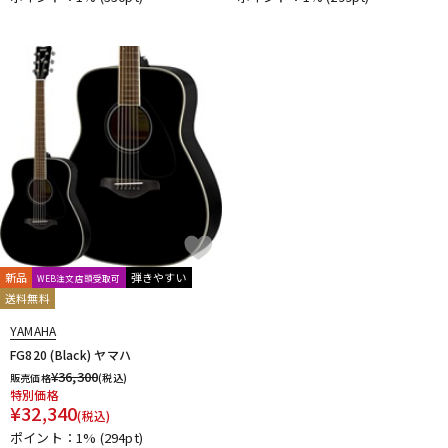
新品
弾きやすい
WEB注文店頭受取可
送料無料
YAMAHA
FG820 (Black) ヤマハ
¥
36,300
販売価格
(税込)
特別価格
¥
32,340
(税込)
ポイント：1%
(294pt)