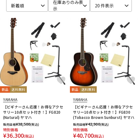
在庫ありのみ表
新着順
20 件表示
示
新品
送料無料
新品
送料無料
YAMAHA
YAMAHA
【ビギナーさん応援！お得なアクセ
【ビギナーさん応援！お得なアクセ
サリー10点セット付き！】FG820
サリー10点セット付き！】FG830
(Natural) ヤマハ
(Tobacco Brown Sunburst) ヤマハ
¥
38,500
¥
42,900
販売価格
(税込)
販売価格
(税込)
特別価格
特別価格
¥
36,300
¥
40,700
(税込)
(税込)