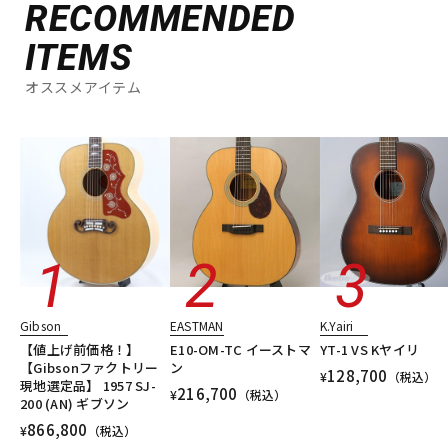
RECOMMENDED
ITEMS
オススメアイテム
Gibson
EASTMAN
K.Yairi
【値上げ前価格！】
E10-OM-TC イーストマ
YT-1 VS Kヤイリ
【Gibsonファクトリー
ン
128,700
¥
（税込）
現地選定品】 1957 SJ-
216,700
¥
（税込）
200 (AN) ギブソン
866,800
¥
（税込）