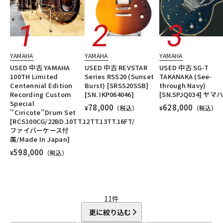
YAMAHA
YAMAHA
YAMAHA
USED 中古 YAMAHA
USED 中古 REVSTAR
USED 中古 SG-T
100TH Limited
Series RSS20 (Sunset
TAKANAKA (See-
Centennial Edition
Burst) [SRSS20SSB]
through Navy)
Recording Custom
[SN. IKP064046]
[SN.SPJQ034] ヤマ
Special
78,000
628,000
¥
（税込）
¥
（税込）
''Ciricote''Drum Set
[RCS100CG/22BD.10TT.12TT.13TT.16FT/
ファイバーケース付
属/Made In Japan]
598,000
¥
（税込）
11
件
更に絞り込む