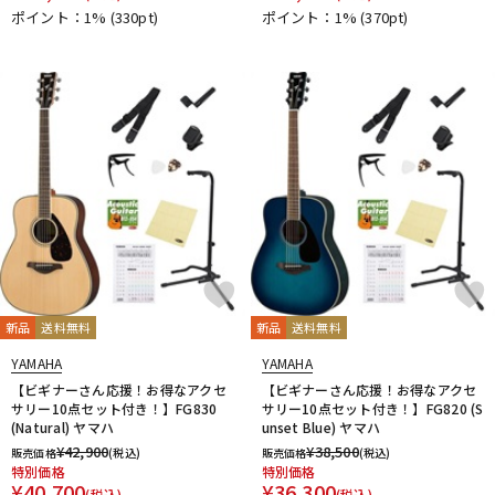
ポイント：1%
(330pt)
ポイント：1%
(370pt)
新品
送料無料
新品
送料無料
YAMAHA
YAMAHA
【ビギナーさん応援！お得なアクセ
【ビギナーさん応援！お得なアクセ
サリー10点セット付き！】FG830
サリー10点セット付き！】FG820 (S
(Natural) ヤマハ
unset Blue) ヤマハ
¥
42,900
¥
38,500
販売価格
(税込)
販売価格
(税込)
特別価格
特別価格
¥
40,700
¥
36,300
(税込)
(税込)