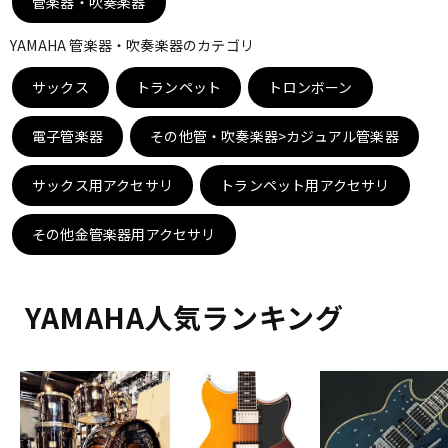
管楽器・吹奏楽器
DTM オンライン納品
レコーディング機器
YAMAHA 管楽器・吹奏楽器のカテゴリ
サックス
配信/ライブ機器
トランペット
トロンボーン
楽器アクセサリ
電子管楽器
その他管・吹奏楽器>カジュアル管楽器
中古
ヴィンテージ
サックス用アクセサリ
トランペット用アクセサリ
その他金管楽器用アクセサリ
YAMAHA人気ランキング