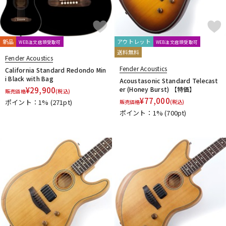
新品
アウトレット
WEB注文店頭受取可
WEB注文店頭受取可
送料無料
Fender Acoustics
Fender Acoustics
California Standard Redondo Min
i Black with Bag
Acoustasonic Standard Telecast
¥
29,900
er (Honey Burst) 【特価】
販売価格
(税込)
¥
77,000
ポイント：1%
(271pt)
販売価格
(税込)
ポイント：1%
(700pt)