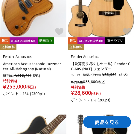
新品
動画あり
新品
弾きやすい
WEB注文店頭受取可
WEB注文店頭受取可
送料無料
送料無料
Fender Acoustics
Fender Acoustics
American Acoustasonic Jazzmas
【決算売り尽くしセール】Fender C
ter All-Mahogany (Natural)
C-60S (NAT) フェンダー
¥36,960
¥
312,400
メーカー希望小売価格
（税込）
販売価格
(税込)
特別価格
¥
33,660
販売価格
(税込)
¥
253,000
(税込)
特別価格
¥
28,600
ポイント：1%
(2300pt)
(税込)
ポイント：1%
(260pt)
商品を見る