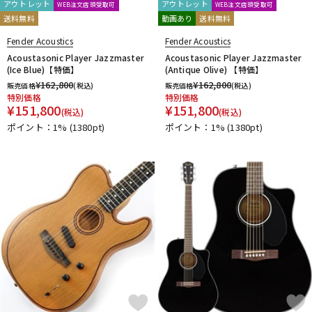
アウトレット
アウトレット
WEB注文店頭受取可
WEB注文店頭受取可
送料無料
動画あり
送料無料
Fender Acoustics
Fender Acoustics
Acoustasonic Player Jazzmaster
Acoustasonic Player Jazzmaster
(Ice Blue)【特価】
(Antique Olive) 【特価】
¥
162,800
¥
162,800
販売価格
(税込)
販売価格
(税込)
特別価格
特別価格
¥
151,800
¥
151,800
(税込)
(税込)
ポイント：1%
(1380pt)
ポイント：1%
(1380pt)