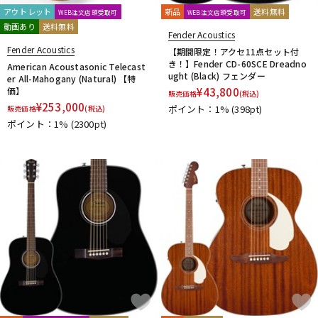
アウトレット
新品
送料無料
WEB注文店頭受取可
WEB注文店頭受取可
動画あり
送料無料
Fender Acoustics
Fender Acoustics
【期間限定！アクセ11点セット付
き！】Fender CD-60SCE Dreadno
American Acoustasonic Telecast
ught (Black) フェンダー
er All-Mahogany (Natural) 【特
価】
¥
43,800
販売価格
(税込)
¥
253,000
ポイント：1%
(398pt)
販売価格
(税込)
ポイント：1%
(2300pt)