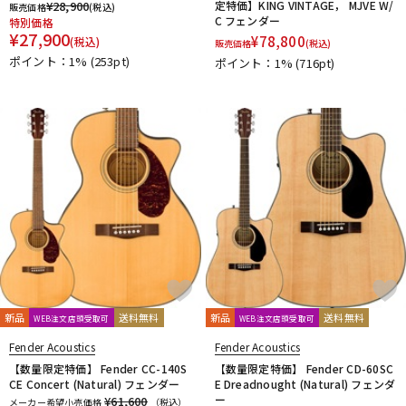
¥
28,900
定特価】KING VINTAGE， MJVE W/
販売価格
(税込)
C フェンダー
特別価格
¥
27,900
¥
78,800
(税込)
販売価格
(税込)
ポイント：1%
(253pt)
ポイント：1%
(716pt)
新品
送料無料
新品
送料無料
WEB注文店頭受取可
WEB注文店頭受取可
Fender Acoustics
Fender Acoustics
【数量限定特価】 Fender CC-140S
【数量限定特価】 Fender CD-60SC
CE Concert (Natural) フェンダー
E Dreadnought (Natural) フェンダ
ー
¥61,600
メーカー希望小売価格
（税込）