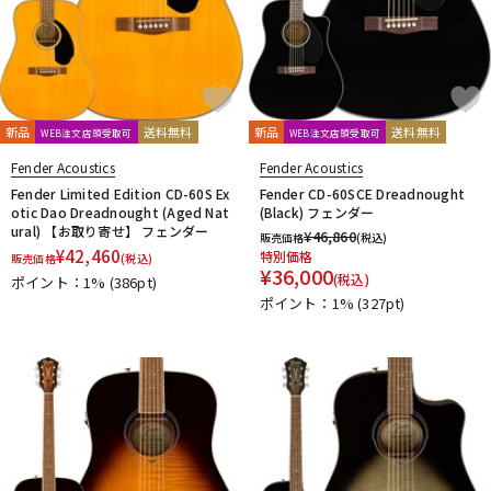
新品
送料無料
新品
送料無料
WEB注文店頭受取可
WEB注文店頭受取可
Fender Acoustics
Fender Acoustics
Fender Limited Edition CD-60S Ex
Fender CD-60SCE Dreadnought
otic Dao Dreadnought (Aged Nat
(Black) フェンダー
ural) 【お取り寄せ】 フェンダー
¥
46,860
販売価格
(税込)
¥
42,460
特別価格
販売価格
(税込)
¥
36,000
(税込)
ポイント：1%
(386pt)
ポイント：1%
(327pt)