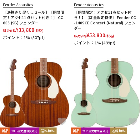
Fender Acoustics
Fender Acoustics
【決算売り尽くしセール】【期間限
【期間限定！アクセ11点セット付
定！アクセ11点セット付き！】 CC-
き！】【数量限定特価】 Fender CC
60S (SB) フェンダー
-140SCE Concert (Natural) フェン
ダー
¥
33,800
販売価格
(税込)
¥
53,800
販売価格
(税込)
ポイント：1%
(307pt)
ポイント：1%
(489pt)
新品
送料無料
新品
送料無料
WEB注文店頭受取可
WEB注文店頭受取可