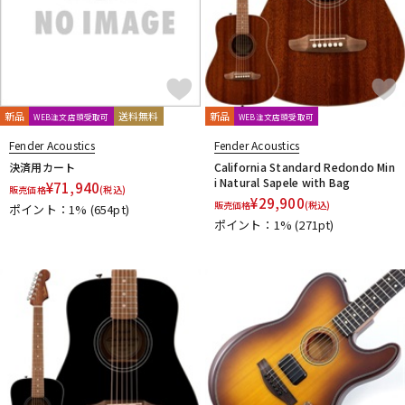
新品
送料無料
新品
WEB注文店頭受取可
WEB注文店頭受取可
Fender Acoustics
Fender Acoustics
決済用カート
California Standard Redondo Min
i Natural Sapele with Bag
¥
71,940
販売価格
(税込)
¥
29,900
販売価格
(税込)
ポイント：1%
(654pt)
ポイント：1%
(271pt)