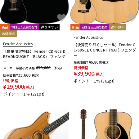
新品
弾きやすい
新品
送料無料
WEB注文店頭受取可
WEB注文店頭受取可
送料無料
Fender Acoustics
Fender Acoustics
【決算売り尽くしセール】Fender C
C-60SCE CONCERT (NAT) フェンダ
【数量限定特価】 Fender CD-60S D
ー
READNOUGHT（BLACK） フェンダ
ー
¥
46,860
販売価格
(税込)
¥33,660
特別価格
メーカー希望小売価格
（税込）
¥
39,900
(税込)
¥
33,660
販売価格
(税込)
特別価格
ポイント：1%
(362pt)
¥
29,900
(税込)
ポイント：1%
(271pt)