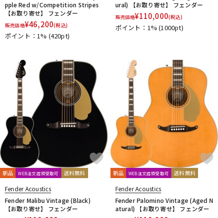
pple Red w/Competition Stripes
ural) 【お取り寄せ】 フェンダー
【お取り寄せ】 フェンダー
¥
110,000
販売価格
(税込)
¥
46,200
販売価格
(税込)
ポイント：1%
(1000pt)
ポイント：1%
(420pt)
新品
送料無料
新品
送料無料
WEB注文店頭受取可
WEB注文店頭受取可
Fender Acoustics
Fender Acoustics
Fender Malibu Vintage (Black)
Fender Palomino Vintage (Aged N
【お取り寄せ】 フェンダー
atural) 【お取り寄せ】 フェンダー