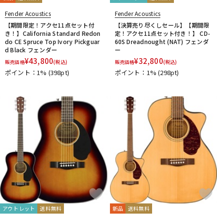
Fender Acoustics
Fender Acoustics
【期間限定！アクセ11点セット付
【決算売り尽くしセール】【期間限
き！】California Standard Redon
定！アクセ11点セット付き！】 CD-
do CE Spruce Top Ivory Pickguar
60S Dreadnought (NAT) フェンダ
d Black フェンダー
ー
¥
43,800
¥
32,800
販売価格
(税込)
販売価格
(税込)
ポイント：1%
(398pt)
ポイント：1%
(298pt)
アウトレット
送料無料
新品
送料無料