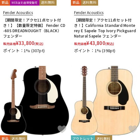
新品
送料無料
新品
送料無料
WEB注文店頭受取可
Fender Acoustics
Fender Acoustics
【期間限定！アクセ11点セット付
【期間限定！アクセ11点セット付
き！】【数量限定特価】 Fender CD
き！】California Standard Monte
-60S DREADNOUGHT（BLACK）
rey E Sapele Top Ivory Pickguard
フェンダー
Natural Sapele フェンダー
¥
33,800
¥
43,800
販売価格
(税込)
販売価格
(税込)
ポイント：1%
(307pt)
ポイント：1%
(398pt)
新品
送料無料
アウトレット
送料無料