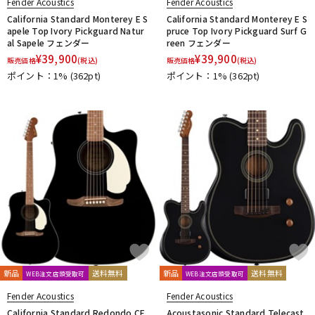
Fender Acoustics
Fender Acoustics
California Standard Monterey E S
California Standard Monterey E S
apele Top Ivory Pickguard Natur
pruce Top Ivory Pickguard Surf G
al Sapele フェンダー
reen フェンダー
¥
39,900
¥
39,900
販売価格
(税込)
販売価格
(税込)
ポイント：1%
(362pt)
ポイント：1%
(362pt)
新品
送料無料
新品
送料無料
WEB注文店頭受取可
WEB注文店頭受取可
Fender Acoustics
Fender Acoustics
California Standard Redondo CE
Acoustasonic Standard Telecast