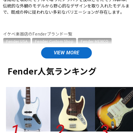
伝統的な外観のモデルから野心的なデザインを取り入れたモデルま
ベース
ウクレレ
で、既成の枠に捉われない多彩なバリエーションが存在します。
ドラム
パーカッション
イケベ楽器店のFenderブランド一覧
Fender USA
Fender Custom Shop
Fender MEXICO
Fender Made in Japan
Fender Standard Series
キーボード
電子ピアノ
Fender Acoustics
Fender Japan
Fender (Japan Exclusive Series)
その他Fender
Fender人気ランキング
Fender Acousticsのカテゴリ
管楽器
その他楽器
アコースティックギター
エレアコギター
アコースティック・エレアコギター
ベース
ウクレレ
ユーズド
アンプ
ヴィンテージ
ALL
エフェクター
DJ機器
DTM