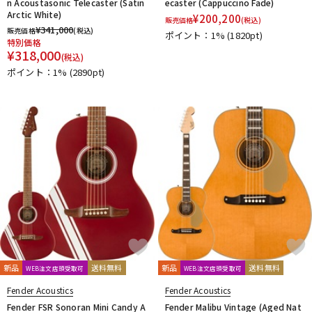
n Acoustasonic Telecaster (Satin
ecaster (Cappuccino Fade)
Arctic White)
¥
200,200
販売価格
(税込)
¥
341,000
販売価格
(税込)
ポイント：1%
(1820pt)
特別価格
¥
318,000
(税込)
ポイント：1%
(2890pt)
新品
送料無料
新品
送料無料
WEB注文店頭受取可
WEB注文店頭受取可
Fender Acoustics
Fender Acoustics
Fender FSR Sonoran Mini Candy A
Fender Malibu Vintage (Aged Nat