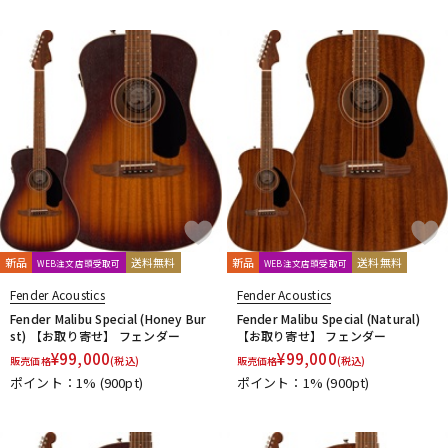
新品
送料無料
新品
送料無料
WEB注文店頭受取可
WEB注文店頭受取可
Fender Acoustics
Fender Acoustics
Fender Malibu Special (Honey Bur
Fender Malibu Special (Natural)
st) 【お取り寄せ】 フェンダー
【お取り寄せ】 フェンダー
¥
99,000
¥
99,000
販売価格
(税込)
販売価格
(税込)
ポイント：1%
(900pt)
ポイント：1%
(900pt)