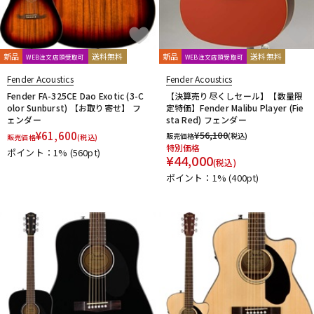
新品
送料無料
新品
送料無料
WEB注文店頭受取可
WEB注文店頭受取可
Fender Acoustics
Fender Acoustics
Fender FA-325CE Dao Exotic (3-C
【決算売り尽くしセール】【数量限
olor Sunburst) 【お取り寄せ】 フ
定特価】Fender Malibu Player (Fie
ェンダー
sta Red) フェンダー
¥
61,600
¥
56,100
販売価格
(税込)
販売価格
(税込)
特別価格
ポイント：1%
(560pt)
¥
44,000
(税込)
ポイント：1%
(400pt)