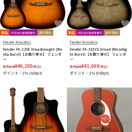
新品
送料無料
新品
送料無料
WEB注文店頭受取可
WEB注文店頭受取可
Fender Acoustics
Fender Acoustics
Fender FA-225E Dreadnought (Mo
Fender FA-325CE Dread (Moonlig
cha Burst)【お取り寄せ】 フェンダ
ht Burst)【お取り寄せ】 フェンダ
ー
ー
¥
46,200
¥
61,600
販売価格
(税込)
販売価格
(税込)
ポイント：1%
(420pt)
ポイント：1%
(560pt)