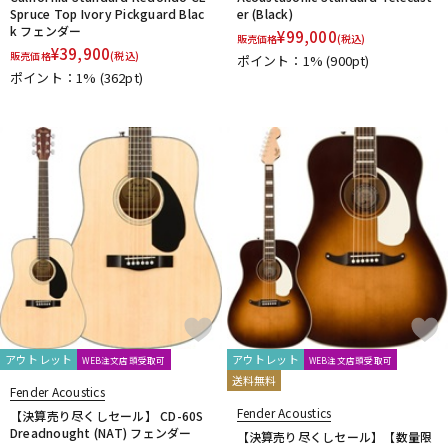
Spruce Top Ivory Pickguard Blac
er (Black)
k フェンダー
¥
99,000
販売価格
(税込)
¥
39,900
販売価格
(税込)
ポイント：1%
(900pt)
ポイント：1%
(362pt)
アウトレット
アウトレット
WEB注文店頭受取可
WEB注文店頭受取可
送料無料
Fender Acoustics
Fender Acoustics
【決算売り尽くしセール】 CD-60S
Dreadnought (NAT) フェンダー
【決算売り尽くしセール】【数量限