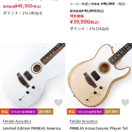
¥46,860
メーカー希望小売価格
（税込）
¥
49,900
販売価格
(税込)
¥
41,800
販売価格
(税込)
ポイント：1%
(453pt)
特別価格
¥
39,900
(税込)
ポイント：1%
(362pt)
新品
送料無料
新品
送料無料
WEB注文店頭受取可
WEB注文店頭受取可
Fender Acoustics
Fender Acoustics
Limited Edition FINNEAS America
FINNEAS Acoustasonic Player Tel