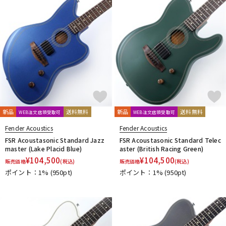
新品
送料無料
新品
送料無料
WEB注文店頭受取可
WEB注文店頭受取可
Fender Acoustics
Fender Acoustics
FSR Acoustasonic Standard Jazz
FSR Acoustasonic Standard Telec
master (Lake Placid Blue)
aster (British Racing Green)
¥
104,500
¥
104,500
販売価格
(税込)
販売価格
(税込)
ポイント：1%
(950pt)
ポイント：1%
(950pt)