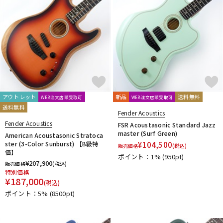
アウトレット
新品
送料無料
WEB注文店頭受取可
WEB注文店頭受取可
送料無料
Fender Acoustics
Fender Acoustics
FSR Acoustasonic Standard Jazz
master (Surf Green)
American Acoustasonic Stratoca
ster (3-Color Sunburst) 【B級特
¥
104,500
販売価格
(税込)
価】
ポイント：1%
(950pt)
¥
207,900
販売価格
(税込)
特別価格
¥
187,000
(税込)
ポイント：5%
(8500pt)