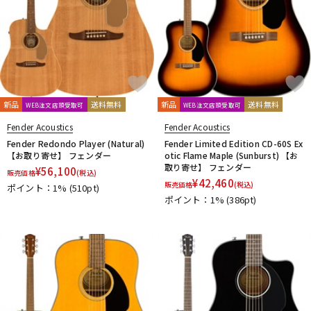
新品
送料無料
新品
送料無料
WEB注文店頭受取可
WEB注文店頭受取可
Fender Acoustics
Fender Acoustics
Fender Redondo Player (Natural)
Fender Limited Edition CD-60S Ex
【お取り寄せ】 フェンダー
otic Flame Maple (Sunburst) 【お
取り寄せ】 フェンダー
¥
56,100
販売価格
(税込)
¥
42,460
販売価格
(税込)
ポイント：1%
(510pt)
ポイント：1%
(386pt)