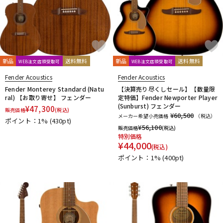
新品
送料無料
新品
送料無料
WEB注文店頭受取可
WEB注文店頭受取可
Fender Acoustics
Fender Acoustics
Fender Monterey Standard (Natu
【決算売り尽くしセール】【数量限
ral) 【お取り寄せ】 フェンダー
定特価】Fender Newporter Player
(Sunburst) フェンダー
¥
47,300
販売価格
(税込)
¥60,500
メーカー希望小売価格
（税込）
ポイント：1%
(430pt)
¥
56,100
販売価格
(税込)
特別価格
¥
44,000
(税込)
ポイント：1%
(400pt)