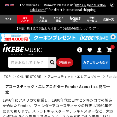
For Overseas Customers: Please visit "
https://global.ikebe-
gakki.com/
" for direct international shipping.
買う
売る
イベント
学割
TOP
店舗一覧
ストア
中古買取
動画
サービス
【重要】熊本県で発生した地震に伴う配送の遅延について(
07月29日
更新)
0
詳細検索
TOP
ONLINE STORE
アコースティック・エレアコギター
Fende
アコースティック・エレアコギター Fender Acoustics 商品一
覧
1946年にアメリカで創業し、1980年代に日本とメキシコでの製造
を始めたFender。フェンダーアコースティックの歴史は1960年代
エレキギター
アコギ/エレアコ
にまで遡ります。ストラトキャスターやテレキャスターなど、大き
な成功を収めたモデルで培ったノウハウを反映させたモデル群は、