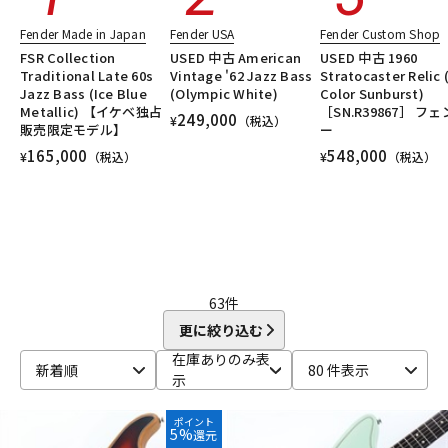
DTM オンライン納品
レコーディング機器
Fender Made in Japan
Fender USA
Fender Custom Shop
FSR Collection
USED 中古 American
USED 中古 1960
Traditional Late 60s
Vintage '62 Jazz Bass
Stratocaster Relic 
配信/ライブ機器
楽器アクセサリ
Jazz Bass (Ice Blue
(Olympic White)
Color Sunburst)
Metallic) 【イケベ独占
［SN.R39867］ フ
249,000
¥
（税込）
販売限定モデル】
ー
165,000
548,000
¥
（税込）
¥
（税込）
中古
ヴィンテージ
63
件
更に絞り込む
在庫ありのみ表
新着順
80 件表示
示
ポイント
5%
還元