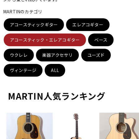
ベース
ウクレレ
MARTINのカテゴリ
アコースティックギター
エレアコギター
ドラム
パーカッション
アコースティック・エレアコギター
ベース
キーボード
電子ピアノ
ウクレレ
楽器アクセサリ
ユーズド
ヴィンテージ
ALL
管楽器
その他楽器
MARTIN人気ランキング
アンプ
エフェクター
DJ機器
DTM