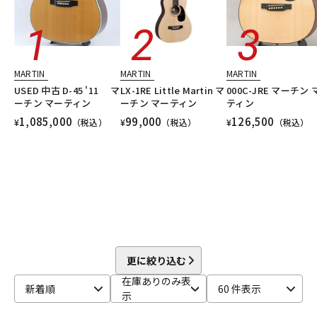
DTM オンライン納品
レコーディング機器
配信/ライブ機器
楽器アクセサリ
MARTIN
MARTIN
MARTIN
USED 中古 D-45 '11 マ
LX-1RE Little Martin マ
000C-JRE マーチン 
ーチン マーティン
ーチン マーティン
ティン
中古
ヴィンテージ
1,085,000
99,000
126,500
¥
（税込）
¥
（税込）
¥
（税込）
更に絞り込む
在庫ありのみ表
新着順
60 件表示
示