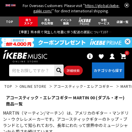
For Overseas Customers: Please visit "
https://global.ikebe-
gakki.com/
" for direct international shipping.
買う
売る
イベント
学割
TOP
店舗一覧
ストア
中古買取
動画
サービス
【重要】熊本県で発生した地震に伴う配送の遅延について(
07月29日
更新)
0
詳細検索
TOP
ONLINE STORE
アコースティック・エレアコギター
MART
アコースティック・エレアコギター MARTIN 00 (ダブル・オー)
商品一覧
MARTIN（マーティン/マーチン）は、アメリカのギター・マンドリ
ン・ウクレレメーカーです。アコースティックギターのトップ・ブ
エレキギター
アコギ/エレアコ
ランドとして知られており、長年にわたって世界中のミュージシャ
ンから愛され続けています。